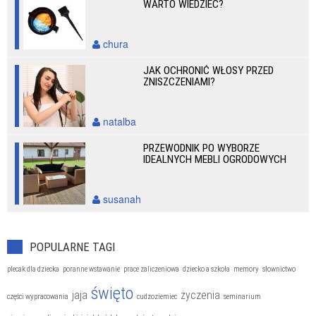
WARTO WIEDZIEĆ?
chura
JAK OCHRONIĆ WŁOSY PRZED
ZNISZCZENIAMI?
natalba
PRZEWODNIK PO WYBORZE
IDEALNYCH MEBLI OGRODOWYCH
susanah
POPULARNE TAGI
plecak dla dziecka
poranne wstawanie
prace zaliczeniowa
dziecko a szkoła
memory
słownictwo
święto
jaja
życzenia
części wypracowania
cudzoziemiec
seminarium