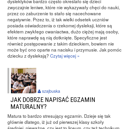
dyslektyków bardzo często określało się dzieci
zwyczajnie leniwe, które nie wykazywały chęci do nauki,
przez co zaburzenie to stało się nacechowane
negatywnie. Przez to, iż tak wielki odsetek uczniów
posiada oświadczenia o rzekomej dysleksji, które są
efektem zwykłego cwaniactwa, dużo ciężej mają osoby,
które naprawdę są nią dotknięte. Specyficzne jest
również postępowanie z takim dzieckiem, bowiem nie
może być ono oparte na nacisku i przymusie. Jak pomóc
dziecku z dysleksją?
Czytaj więcej »
szajbuska
JAK DOBRZE NAPISAĆ EGZAMIN
MATURALNY?
Matura to bardzo stresujący egzamin. Dzieje się tak
głównie dlatego, iż już od pierwszej klasy szkoły
średniej, nieważne, czy jest to liceum, czy też technikum,