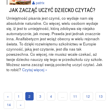
patrix
JAK ZACZĄĆ UCZYĆ DZIECKO CZYTAĆ?
Umiejętność pisania jest czymś, co wydaje nam się
absolutnie naturalne. Co więcej, wielu osobom wydaje
się, iż jest to umiejętność, którą zdobywa się niejako
automatycznie, jak mowę. Prawda jest jednak znacznie
inna. Analfabetyzm jest wciąż obecny w wielu rejonach
świata. To dzięki rozwiniętemu szkolnictwu w Europie
czynność, jaką jest czytanie, jest dla nas tak
powszechna. Co więcej, nie musisz wcale czekać, aż
twoje dziecko nauczy się tego w przedszkolu czy szkole.
Możesz sama zacząć swoją pociechę uczyć czytać. Jak
to robić?
Czytaj więcej »
«
1
2
3
4
…
11
12
13
14
»