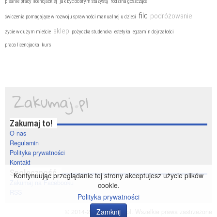
pisanie pracy licencjackiej
jak być dobrym stażystą
rodzina goszcząca
filc
podróżowanie
ćwiczenia pomagające w rozwoju sprawności manualnej u dzieci
sklep
życie w dużym mieście
pożyczka studencka
estetyka
egzamin dojrzałości
praca licencjacka
kurs
Zakumaj to!
O nas
Regulamin
Polityka prywatności
Kontakt
Społeczność
Kontynuując przeglądanie tej strony akceptujesz użycie plików
Zakumaj na Facebooku
cookie.
RSS
Polityka prywatności
Zamknij
© 2014-2020 zakumaj.pl. Wszelkie prawa zastrzeżone