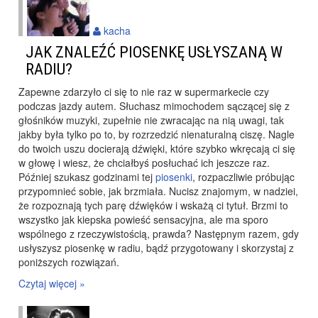
kacha
JAK ZNALEŹĆ PIOSENKĘ USŁYSZANĄ W
RADIU?
Zapewne zdarzyło ci się to nie raz w supermarkecie czy
podczas jazdy autem. Słuchasz mimochodem sączącej się z
głośników muzyki, zupełnie nie zwracając na nią uwagi, tak
jakby była tylko po to, by rozrzedzić nienaturalną ciszę. Nagle
do twoich uszu docierają dźwięki, które szybko wkręcają ci się
w głowę i wiesz, że chciałbyś posłuchać ich jeszcze raz.
Później szukasz godzinami tej
piosenki
, rozpaczliwie próbując
przypomnieć sobie, jak brzmiała. Nucisz znajomym, w nadziei,
że rozpoznają tych parę dźwięków i wskażą ci tytuł. Brzmi to
wszystko jak kiepska powieść sensacyjna, ale ma sporo
wspólnego z rzeczywistością, prawda? Następnym razem, gdy
usłyszysz piosenkę w radiu, bądź przygotowany i skorzystaj z
poniższych rozwiązań.
Czytaj więcej »