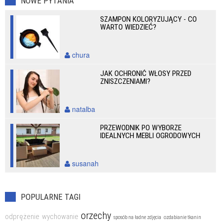
NOWE PYTANIA
SZAMPON KOLORYZUJĄCY - CO
WARTO WIEDZIEĆ?
chura
JAK OCHRONIĆ WŁOSY PRZED
ZNISZCZENIAMI?
natalba
PRZEWODNIK PO WYBORZE
IDEALNYCH MEBLI OGRODOWYCH
susanah
POPULARNE TAGI
orzechy
odprężenie
wychowanie
sposób na ładne zdjęcia
ozdabianie tkanin