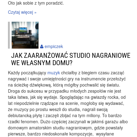
Oto jak sobie z tym poradzić.
Czytaj więcej »
empiczek
JAK ZAARANŻOWAĆ STUDIO NAGRANIOWE
WE WŁASNYM DOMU?
Każdy początkujący
muzyk
chciałby z biegiem czasu zacząć
nagrywać i swoje umiejętności gry na instrumencie przełożyć
na ścieżkę dźwiękową, którą mógłby pochwalić się światu.
Droga do sukcesu w przypadku młodych zespołów nie jest
taka łatwa, jak się wydaje. Spoglądając na gwiazdy rocka, od
lat niepodzielnie rządzące na scenie, mogłoby się wydawać,
że muzycy po prostu weszli do studia, nagrali swoją
debiutancką płytę i zaczęli zbijać na tym miliony. To bardzo
rzadki fenomen. Dużo częściej zaczynali w jakimś garażu albo
domowym amatorskim studiu nagraniowym, gdzie powstały
pierwsze, bardzo niedoskonałe kompozycje, wysyłane