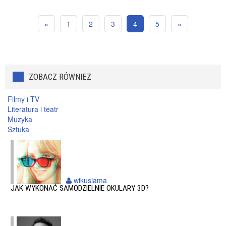
«
1
2
3
4
5
»
ZOBACZ RÓWNIEŻ
Filmy i TV
Literatura i teatr
Muzyka
Sztuka
wikusiama
JAK WYKONAĆ SAMODZIELNIE OKULARY 3D?