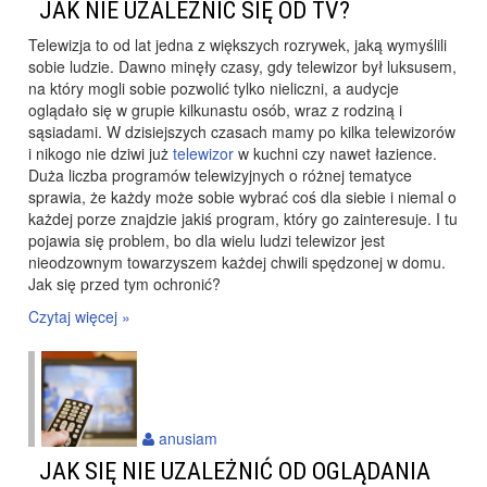
JAK NIE UZALEŻNIĆ SIĘ OD TV?
Telewizja to od lat jedna z większych rozrywek, jaką wymyślili
sobie ludzie. Dawno minęły czasy, gdy telewizor był luksusem,
na który mogli sobie pozwolić tylko nieliczni, a audycje
oglądało się w grupie kilkunastu osób, wraz z rodziną i
sąsiadami. W dzisiejszych czasach mamy po kilka telewizorów
i nikogo nie dziwi już
telewizor
w kuchni czy nawet łazience.
Duża liczba programów telewizyjnych o różnej tematyce
sprawia, że każdy może sobie wybrać coś dla siebie i niemal o
każdej porze znajdzie jakiś program, który go zainteresuje. I tu
pojawia się problem, bo dla wielu ludzi telewizor jest
nieodzownym towarzyszem każdej chwili spędzonej w domu.
Jak się przed tym ochronić?
Czytaj więcej »
anusiam
JAK SIĘ NIE UZALEŻNIĆ OD OGLĄDANIA