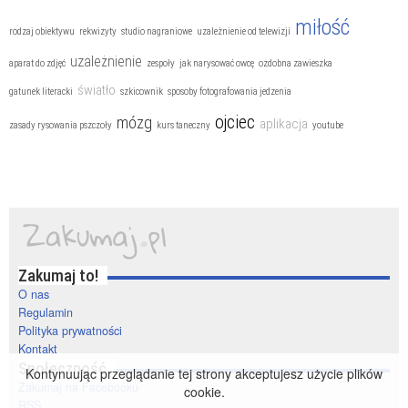
miłość
rodzaj obiektywu
rekwizyty
studio nagraniowe
uzależnienie od telewizji
uzależnienie
aparat do zdjęć
zespoły
jak narysować owcę
ozdobna zawieszka
światło
gatunek literacki
szkicownik
sposoby fotografowania jedzenia
ojciec
mózg
aplikacja
zasady rysowania pszczoły
kurs taneczny
youtube
Zakumaj to!
O nas
Regulamin
Polityka prywatności
Kontakt
Społeczność
Kontynuując przeglądanie tej strony akceptujesz użycie plików
Zakumaj na Facebooku
cookie.
RSS