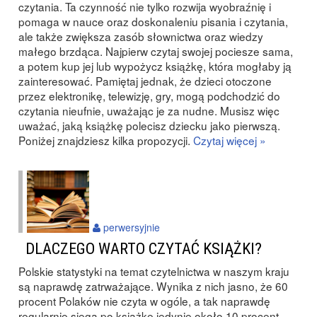
czytania. Ta czynność nie tylko rozwija wyobraźnię i
pomaga w nauce oraz doskonaleniu pisania i czytania,
ale także zwiększa zasób słownictwa oraz wiedzy
małego brzdąca. Najpierw czytaj swojej pociesze sama,
a potem kup jej lub wypożycz książkę, która mogłaby ją
zainteresować. Pamiętaj jednak, że dzieci otoczone
przez elektronikę, telewizję, gry, mogą podchodzić do
czytania nieufnie, uważając je za nudne. Musisz więc
uważać, jaką książkę polecisz dziecku jako pierwszą.
Poniżej znajdziesz kilka propozycji.
Czytaj więcej »
perwersyjnie
DLACZEGO WARTO CZYTAĆ KSIĄŻKI?
Polskie statystyki na temat czytelnictwa w naszym kraju
są naprawdę zatrważające. Wynika z nich jasno, że 60
procent Polaków nie czyta w ogóle, a tak naprawdę
regularnie sięga po książkę jedynie około 10 procent