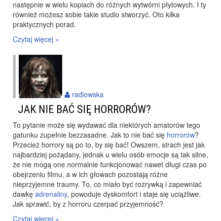
następnie w wielu kopiach do różnych wytwórni płytowych. I ty
również możesz sobie takie studio stworzyć. Oto kilka
praktycznych porad.
Czytaj więcej »
radlowska
JAK NIE BAĆ SIĘ HORRORÓW?
To pytanie może się wydawać dla niektórych amatorów tego
gatunku zupełnie bezzasadne. Jak to nie bać się
horrorów
?
Przecież horrory są po to, by się bać! Owszem, strach jest jak
najbardziej pożądany, jednak u wielu osób emocje są tak silne,
że nie mogą one normalnie funkcjonować nawet długi czas po
obejrzeniu filmu, a w ich głowach pozostają różne
nieprzyjemne traumy. To, co miało być rozrywką i zapewniać
dawkę
adrenaliny
, powoduje dyskomfort i staje się uciążliwe.
Jak sprawić, by z horroru czerpać przyjemność?
Czytaj więcej »