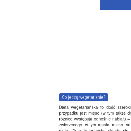
Co jedzą wegetarianie?
Dieta wegetariańska to dość szerok
przypadku jest mięso (w tym także dr
różnice występują odnośnie nabiału 
zwierzęcego, w tym masła, mleka, seró
diety. Dieta frutariańska składa si