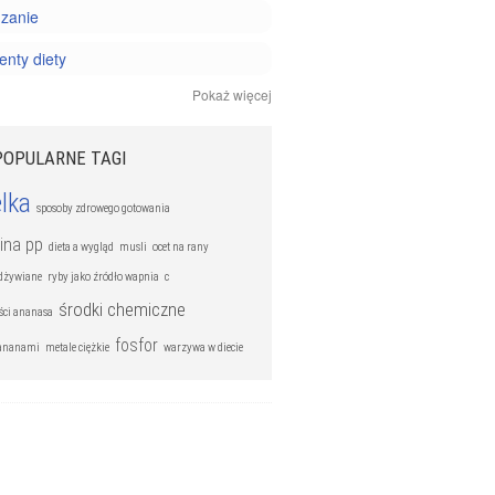
zanie
nty diety
Pokaż więcej
y i minerały
 odżywianie
POPULARNE TAGI
lka
sposoby zdrowego gotowania
ina pp
dieta a wygląd
musli
ocet na rany
dżywiane
ryby jako źródło wapnia
c
środki chemiczne
ści ananasa
fosfor
bananami
metale ciężkie
warzywa w diecie