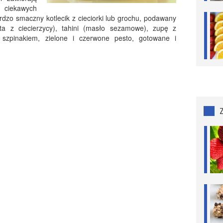
 ciekawych
rdzo smaczny kotlecik z cieciorki lub grochu, podawany
a z ciecierzycy), tahini (masło sezamowe), zupę z
 szpinakiem, zielone i czerwone pesto, gotowane i