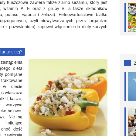
y tłuszczowe zawiera także ziarno sezamu, który jest
, witamin A, E oraz z grupy B, a także składników
u, potasu, wapnia i żelaza). Pełnowartościowe białko
egzogennych, czyli niewytwarzanych przez organizm
ne z pożywieniem) zapewni włączenie do diety kurzych
tariańskiej?
stąpienia
ęcego dieta
ty pomijane
raktowane
 w diecie
(zwłaszcza
tki i kasze,
hy, warzywa
leko sojowe,
w). Nie są
 imitujące
o choć dość
i zawierają