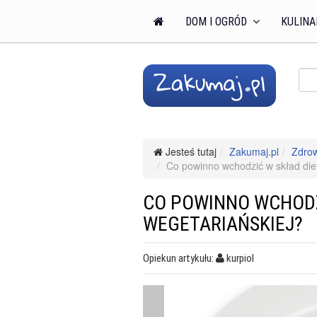
DOM I OGRÓD
KULINA
Jesteś tutaj
Zakumaj.pl
Zdro
Co powinno wchodzić w skład die
CO POWINNO WCHODZ
WEGETARIAŃSKIEJ?
Opiekun artykułu:
kurpiol