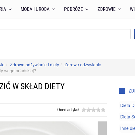
RIA
MODA I URODA
PODRÓŻE
ZDROWIE
WI
wie
Zdrowe odżywianie i diety
Zdrowe odżywianie
ty wegetariańskiej?
IĆ W SKŁAD DIETY
ZD
Dieta 
Oceń artykuł:
Dieta S
Inne di