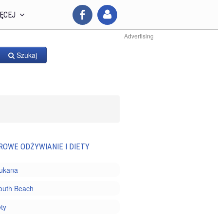
ĘCEJ
Advertising
Szukaj
ROWE ODŻYWIANIE I DIETY
Dukana
outh Beach
ety