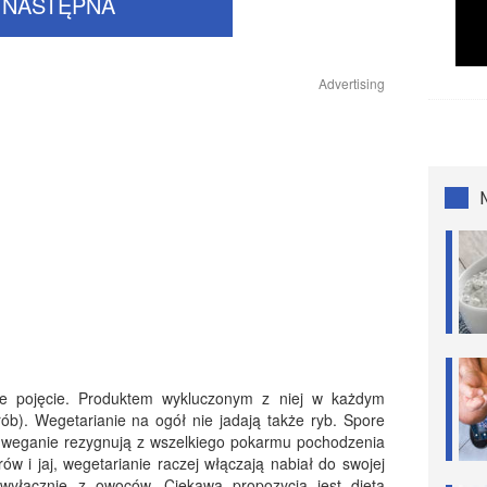
NASTĘPNA
Advertising
ie pojęcie. Produktem wykluczonym z niej w każdym
ób). Wegetarianie na ogół nie jadają także ryb. Spore
– weganie rezygnują z wszelkiego pokarmu pochodzenia
w i jaj, wegetarianie raczej włączają nabiał do swojej
ę wyłącznie z owoców. Ciekawą propozycją jest dieta