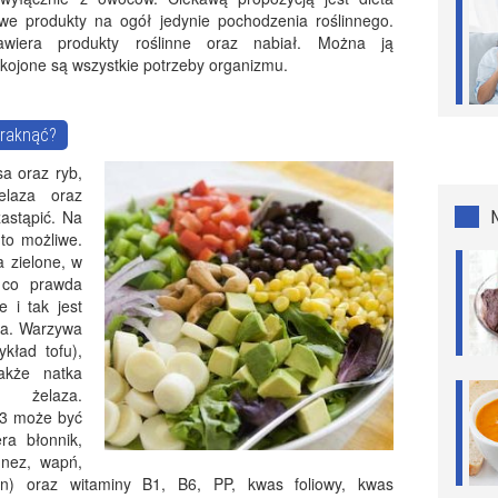
owe produkty na ogół jedynie pochodzenia roślinnego.
awiera produkty roślinne oraz nabiał. Można ją
ojone są wszystkie potrzeby organizmu.
braknąć?
a oraz ryb,
elaza oraz
astąpić. Na
 to możliwe.
 zielone, w
 co prawda
e i tak jest
ka. Warzywa
kład tofu),
akże natka
ą żelaza.
3 może być
ra błonnik,
gnez, wapń,
an) oraz witaminy B1, B6, PP, kwas foliowy, kwas