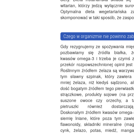
witarian, którzy jedzą wyłącznie sur
Optymalna dieta wegetariańska z
skomponować w taki sposób, że zaspok
Czego w organizmie nie powinno za
Gdy rezygnujemy ze spożywania mięs
pozbawiamy się źródła białka, ż
kwasów omega-3 i trzeba je czymś z
przekór rozpowszechnionej opinii jest
Roślinnym źródłem żelaza są warzywa
tym sławny szpinak, który zawiera
mniej żelaza, niż kiedyś sądzono, al
dość bogatym źródłem tego pierwiast
strączkowe, produkty sojowe (na przy
suszone owoce czy orzechy, a t
pietruszki również dostarczaj
Doskonałym źródłem kwasów omega-
siemię lniane, które poza tym zawie
flawonoidy, składniki mineralne (ma
cynk, żelazo, potas, miedź, mang