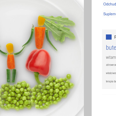
Odchud
Supleme
Witamin
Zdrowe
bute
witam
zdrowe o
właściwo
terapia 