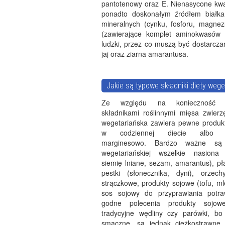
pantotenowy oraz E. Nienasycone kwas
ponadto doskonałym źródłem białka
mineralnych (cynku, fosforu, magnez
(zawierające komplet aminokwasów 
ludzki, przez co muszą być dostarcza
jaj oraz ziarna amarantusa.
Jakie są typowe składniki diety wege
Ze względu na konieczność za
składnikami roślinnymi mięsa zwierz
wegetariańska zawiera pewne produk
w codziennej diecie albo t
marginesowo. Bardzo ważne są
wegetariańskiej wszelkie nasiona 
siemię lniane, sezam, amarantus), pła
pestki (słonecznika, dyni), orzec
strączkowe, produkty sojowe (tofu, m
sos sojowy do przyprawiania potra
godne polecenia produkty sojowe
tradycyjne wędliny czy parówki, b
smaczne, są jednak ciężkostrawne 