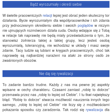
Bądź wyrozumiały i określ siebie
W świetle pracowniczych
relacji
lepiej jest obrać jeden skuteczny tor
działania. Bycie wyrozumiałym dla współpracowników i ich zdania
przy jednoczesnym określeniu siebie i swoich
poglądów
w niczym
nie ujmujących rozmówcom działa cuda. Osoby wdające się z Tobą
w relacje tak naprawdę nie będą miały przeświadczenia o tym, że
stanowisz żołnierza takiej a takiej grupy, lecz jesteś osobą
wyrozumiałą, tolerancyjną, nie wchodzisz w układy i masz swoje
zdanie. Tacy ludzie są lubiani w kręgach pracowniczych, choć tak
naprawdę są najbardziej narażeni na ataki ze strony osób ze
zwaśnionych obozów.
Nie daj się rywalizacji
To zadanie bardzo trudne. Każdy z nas ma pewne jej aspekty
wpisane w cechy charakteru. Czasami zamiast „robię to dobrze”
przemawia przez nas „robię to lepiej od Ciebie”. I tu tkwi największy
błąd. ”Robię to dobrze” stwarza możliwość nauczenia innych tego
samego, „robię to lepiej od Ciebie” nie liczy się z możliwościami
pokazania sposobu czy zaradzenia. Tak rodzi się
rywalizacja
dla