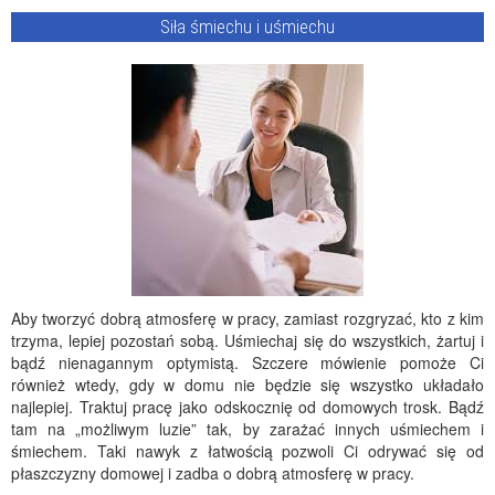
Siła śmiechu i uśmiechu
Aby tworzyć dobrą atmosferę w pracy, zamiast rozgryzać, kto z kim
trzyma, lepiej pozostań sobą. Uśmiechaj się do wszystkich, żartuj i
bądź nienagannym optymistą. Szczere mówienie pomoże Ci
również wtedy, gdy w domu nie będzie się wszystko układało
najlepiej. Traktuj pracę jako odskocznię od domowych trosk. Bądź
tam na „możliwym luzie” tak, by zarażać innych uśmiechem i
śmiechem. Taki nawyk z łatwością pozwoli Ci odrywać się od
płaszczyzny domowej i zadba o dobrą atmosferę w pracy.