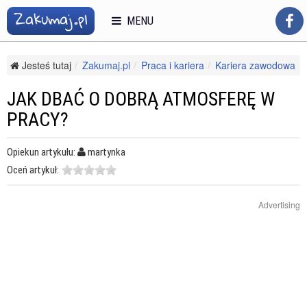
MENU
Jesteś tutaj
Zakumaj.pl
Praca i kariera
Kariera zawodowa
Stres w pracy
Jak dbać o dobrą atmosferę w pracy?
JAK DBAĆ O DOBRĄ ATMOSFERĘ W
PRACY?
Opiekun artykułu:
martynka
Oceń artykuł:
Advertising