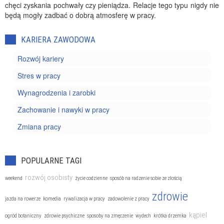
chęci zyskania pochwały czy pieniądza. Relacje tego typu nigdy nie
będą mogły zadbać o dobrą atmosferę w pracy.
KARIERA ZAWODOWA
Rozwój kariery
Stres w pracy
Wynagrodzenia i zarobki
Zachowanie i nawyki w pracy
Zmiana pracy
POPULARNE TAGI
rozwój osobisty
weekend
życie codzienne
sposób na radzenie sobie ze złością
zdrowie
jazda na rowerze
komedia
rywalizacja w pracy
zadowolenie z pracy
kąpiel
ogród botaniczny
zdrowie psychiczne
sposoby na zmęczenie
wydech
krótka drzemka