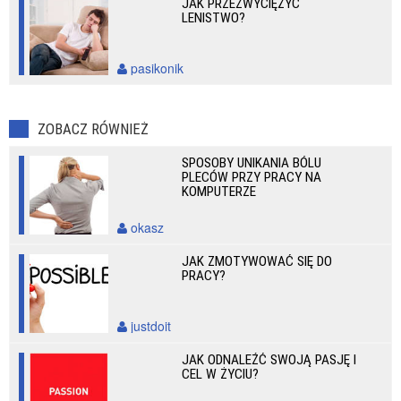
JAK PRZEZWYCIĘŻYĆ
LENISTWO?
pasikonik
ZOBACZ RÓWNIEŻ
SPOSOBY UNIKANIA BÓLU
PLECÓW PRZY PRACY NA
KOMPUTERZE
okasz
JAK ZMOTYWOWAĆ SIĘ DO
PRACY?
justdoit
JAK ODNALEŹĆ SWOJĄ PASJĘ I
CEL W ŻYCIU?