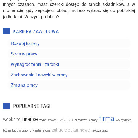
innych czasach, masz szeroki dostęp do tanich składników, a w
momencie, gdy zepsujesz obiad, możesz wybrać się do pobliskiej
jadłodajni. W czym problem?
KARIERA ZAWODOWA
Rozwój kariery
Stres w pracy
Wynagrodzenia i zarobki
Zachowanie i nawyki w pracy
Zmiana pracy
POPULARNE TAGI
firma
finanse
weekend
wiedza
wybór zawodu
przodownik pracy
wolny dzień
zatrucie pokarmowe
być na kacu w pracy
gry internetowe
krótsza praca