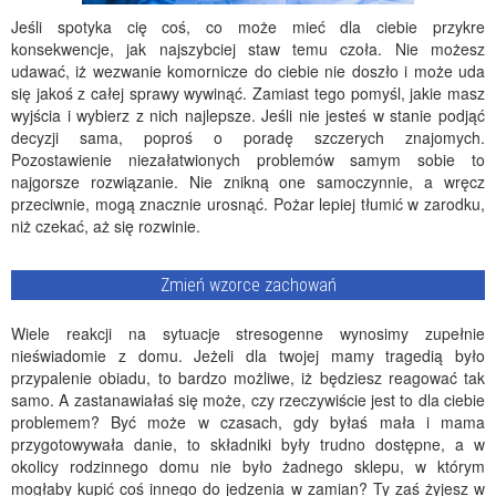
Jeśli spotyka cię coś, co może mieć dla ciebie przykre
konsekwencje, jak najszybciej staw temu czoła. Nie możesz
udawać, iż wezwanie komornicze do ciebie nie doszło i może uda
się jakoś z całej sprawy wywinąć. Zamiast tego pomyśl, jakie masz
wyjścia i wybierz z nich najlepsze. Jeśli nie jesteś w stanie podjąć
decyzji sama, poproś o poradę szczerych znajomych.
Pozostawienie niezałatwionych problemów samym sobie to
najgorsze rozwiązanie. Nie znikną one samoczynnie, a wręcz
przeciwnie, mogą znacznie urosnąć. Pożar lepiej tłumić w zarodku,
niż czekać, aż się rozwinie.
Zmień wzorce zachowań
Wiele reakcji na sytuacje stresogenne wynosimy zupełnie
nieświadomie z domu. Jeżeli dla twojej mamy tragedią było
przypalenie obiadu, to bardzo możliwe, iż będziesz reagować tak
samo. A zastanawiałaś się może, czy rzeczywiście jest to dla ciebie
problemem? Być może w czasach, gdy byłaś mała i mama
przygotowywała danie, to składniki były trudno dostępne, a w
okolicy rodzinnego domu nie było żadnego sklepu, w którym
mogłaby kupić coś innego do jedzenia w zamian? Ty zaś żyjesz w