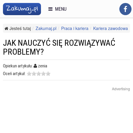
MENU
Jesteś tutaj
Zakumaj.pl
Praca i kariera
Kariera zawodowa
Rozwój kariery
Jak nauczyć się rozwiązywać problemy?
JAK NAUCZYĆ SIĘ ROZWIĄZYWAĆ
PROBLEMY?
Opiekun artykułu:
zenia
Oceń artykuł:
Advertising