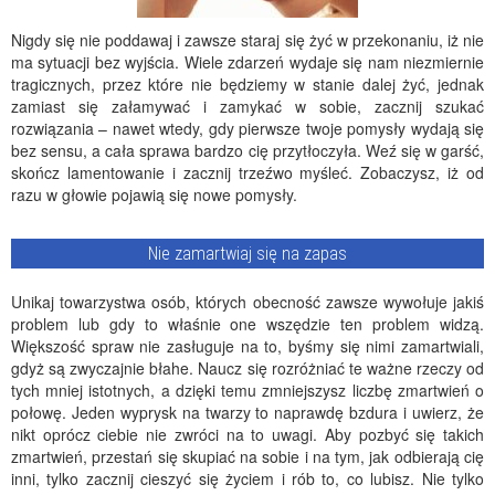
Nigdy się nie poddawaj i zawsze staraj się żyć w przekonaniu, iż nie
ma sytuacji bez wyjścia. Wiele zdarzeń wydaje się nam niezmiernie
tragicznych, przez które nie będziemy w stanie dalej żyć, jednak
zamiast się załamywać i zamykać w sobie, zacznij szukać
rozwiązania – nawet wtedy, gdy pierwsze twoje pomysły wydają się
bez sensu, a cała sprawa bardzo cię przytłoczyła. Weź się w garść,
skończ lamentowanie i zacznij trzeźwo myśleć. Zobaczysz, iż od
razu w głowie pojawią się nowe pomysły.
Nie zamartwiaj się na zapas
Unikaj towarzystwa osób, których obecność zawsze wywołuje jakiś
problem lub gdy to właśnie one wszędzie ten problem widzą.
Większość spraw nie zasługuje na to, byśmy się nimi zamartwiali,
gdyż są zwyczajnie błahe. Naucz się rozróżniać te ważne rzeczy od
tych mniej istotnych, a dzięki temu zmniejszysz liczbę zmartwień o
połowę. Jeden wyprysk na twarzy to naprawdę bzdura i uwierz, że
nikt oprócz ciebie nie zwróci na to uwagi. Aby pozbyć się takich
zmartwień, przestań się skupiać na sobie i na tym, jak odbierają cię
inni, tylko zacznij cieszyć się życiem i rób to, co lubisz. Nie tylko