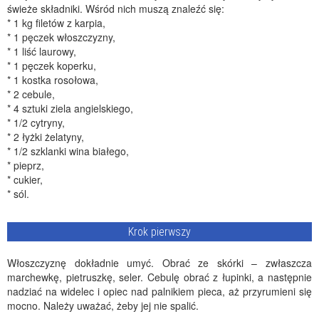
świeże składniki. Wśród nich muszą znaleźć się:
* 1 kg filetów z karpia,
* 1 pęczek włoszczyzny,
* 1 liść laurowy,
* 1 pęczek koperku,
* 1 kostka rosołowa,
* 2 cebule,
* 4 sztuki ziela angielskiego,
* 1/2 cytryny,
* 2 łyżki żelatyny,
* 1/2 szklanki wina białego,
* pieprz,
* cukier,
* sól.
Krok pierwszy
Włoszczyznę dokładnie umyć. Obrać ze skórki – zwłaszcza
marchewkę, pietruszkę, seler. Cebulę obrać z łupinki, a następnie
nadziać na widelec i opiec nad palnikiem pieca, aż przyrumieni się
mocno. Należy uważać, żeby jej nie spalić.