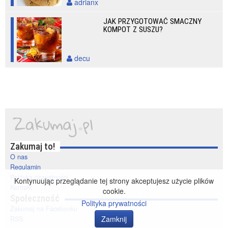
adrianx
JAK PRZYGOTOWAĆ SMACZNY
KOMPOT Z SUSZU?
decu
Zakumaj to!
O nas
Regulamin
Polityka prywatności
Kontynuując przeglądanie tej strony akceptujesz użycie plików
Kontakt
cookie.
Społeczność
Polityka prywatności
Zakumaj na Facebooku
Zamknij
RSS