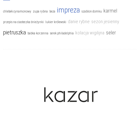
impreza
karmel
chlebek cynamonowy
zupa rybna
beza
szablon domku
danie rybne
sezon jesienny
przepis na ciasteczka śnieżynki
lukier królewski
pietruszka
seler
kolacja wigilijna
babka korzenna
serek philadelphia