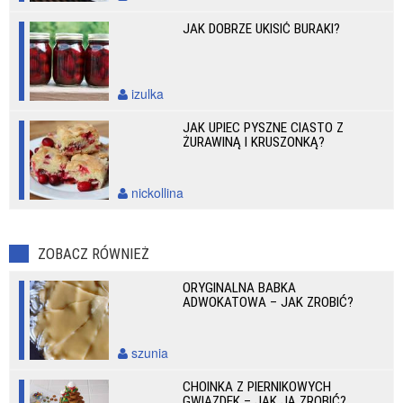
JAK DOBRZE UKISIĆ BURAKI?
izulka
JAK UPIEC PYSZNE CIASTO Z
ŻURAWINĄ I KRUSZONKĄ?
nickollina
ZOBACZ RÓWNIEŻ
ORYGINALNA BABKA
ADWOKATOWA – JAK ZROBIĆ?
szunia
CHOINKA Z PIERNIKOWYCH
GWIAZDEK – JAK JĄ ZROBIĆ?