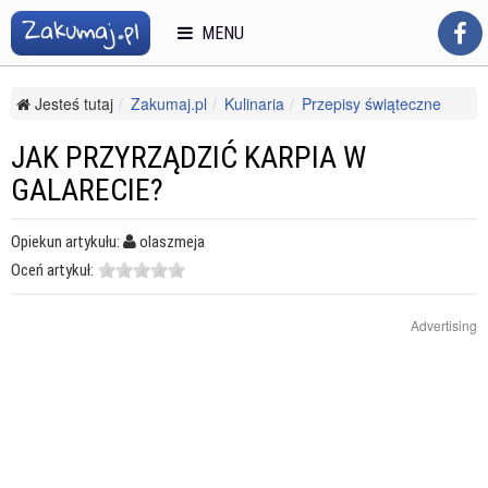
MENU
Jesteś tutaj
Zakumaj.pl
Kulinaria
Przepisy świąteczne
Boże Narodzenie
Jak przyrządzić karpia w galarecie?
JAK PRZYRZĄDZIĆ KARPIA W
GALARECIE?
Opiekun artykułu:
olaszmeja
Oceń artykuł:
Advertising