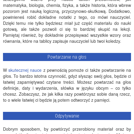
matematyka, biologia, chemia, fizyka, a także historia, która wbrew
pozorom jest nauką logiczną, przyczynowo-skutkową. Dodatkowo,
powinieneś robić dokładne notatki z tego, co mówi nauczyciel.
Dzięki temu nie tylko będziesz miał już część materiału do nauki
gotową, ale także pozwoli ci się to bardziej skupić na lekcji.
Pamiętaj również, by dokładnie przepisywać wszystkie wzory oraz
równania, które na tablicy zapisuje nauczyciel lub twoi koledzy.
Powtarzanie na głos
W
skutecznej nauce
z pewnością pomoże ci także powtarzanie na
głos. To bardzo istotna czynność, gdyż słysząc swój głos, będzie ci
łatwiej zapamiętywać czytane treści. Możesz powtarzać na głos
definicje, daty i wydarzenia, słówka w języku obcym – co tylko
chcesz. Zobaczysz, że jak kilka razy powtórzysz sobie daną rzecz,
to o wiele łatwiej ci będzie ją potem odtworzyć z pamięci.
Odpytywanie
Dobrym sposobem, by powtórzyć przerobiony materiał oraz by