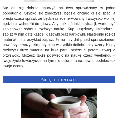
Nie da się dobrze nauczyć na dwa sprawdziany w jedno
popołudnie. Szybko się zmęczysz, będzie chciało ci się spać, a
presja czasu sprawi, że będziesz zdenerwowany i wszystko wolniej
będzie ci wchodzić do głowy. Aby uniknąć takiej sytuacji, warto, być
zaplanował sobie i rozłożył naukę. Kup książkowy kalendarz i
zapisz w nim datę każdej klasówki oraz kartkówki. Następnie rozłóż
materiał – na przykład zapisz, że na trzy dni przed sprawdzianem
powtórzysz wszystkie daty albo wszystkie definicje czy wzory. Kiedy
rozłożysz duży materiał na kilka partii, będzie ci potem łatwiej je
przyswoić. Możesz także poświęcić na naukę część weekendu –
twoje życie towarzyskie na tym nie ucierpi, a na pewno podniesiesz
swoje oceny.
Pamiętaj o przerwach