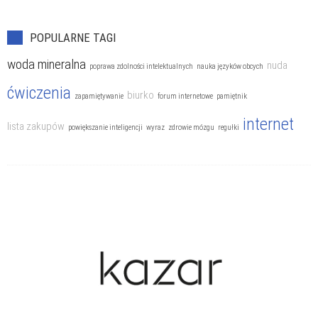
POPULARNE TAGI
woda mineralna
nuda
poprawa zdolności intelektualnych
nauka języków obcych
ćwiczenia
biurko
zapamiętywanie
forum internetowe
pamiętnik
internet
lista zakupów
powiększanie inteligencji
wyraz
zdrowie mózgu
regułki