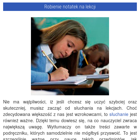
Robienie notatek na lekcji
Nie ma wątpliwości, iż jeśli chcesz się uczyć szybciej oraz
skuteczniej, musisz zacząć od słuchania na lekcjach. Choć
zdecydowana większość z nas jest wzrokowcami, to
słuchanie
jest
również ważne. Dzięki temu dowiesz się, na co nauczyciel zwraca
największą uwagę. Wytłumaczy on także treści zawarte w
podręczniku, których samodzielnie nie mógłbyś przyswoić. To jest
szczególnie ważne przy nauce takich przedmiotów, jak