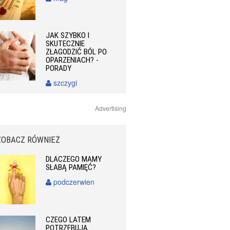
JAK SZYBKO I
SKUTECZNIE
ZŁAGODZIĆ BÓL PO
OPARZENIACH? -
PORADY
szczygi
Advertising
ZOBACZ RÓWNIEŻ
DLACZEGO MAMY
SŁABĄ PAMIĘĆ?
podczerwien
CZEGO LATEM
POTRZEBUJĄ