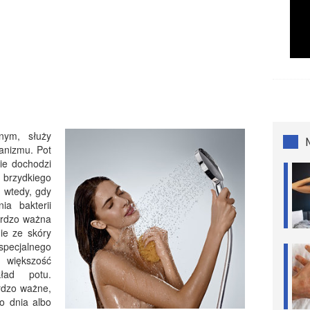
nym, służy
anizmu. Pot
ie dochodzi
brzydkiego
 wtedy, gdy
ia bakterii
ardzo ważna
nie ze skóry
specjalnego
 większość
ład potu.
rdzo ważne,
o dnia albo