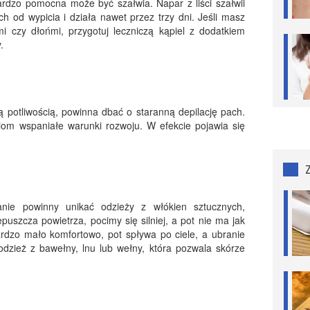
rdzo pomocna może być szałwia. Napar z liści szałwii
h od wypicia i działa nawet przez trzy dni. Jeśli masz
i czy dłońmi, przygotuj leczniczą kąpiel z dodatkiem
.
potliwością, powinna dbać o staranną depilację pach.
iom wspaniałe warunki rozwoju. W efekcie pojawia się
nie powinny unikać odzieży z włókien sztucznych,
puszcza powietrza, pocimy się silniej, a pot nie ma jak
rdzo mało komfortowo, pot spływa po ciele, a ubranie
odzież z bawełny, lnu lub wełny, która pozwala skórze