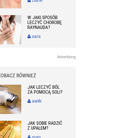
W JAKI SPOSÓB
LECZYĆ CHOROBĘ
RAYNAUDA?
sara
Advertising
ZOBACZ RÓWNIEŻ
JAK LECZYĆ BÓL
ZA POMOCĄ SOLI?
awilk
JAK SOBIE RADZIĆ
Z UPAŁEM?
mag