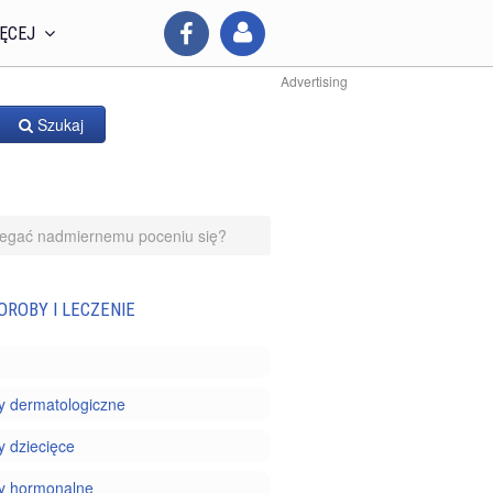
ĘCEJ
Advertising
Szukaj
iegać nadmiernemu poceniu się?
OROBY I LECZENIE
y dermatologiczne
 dziecięce
y hormonalne