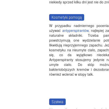
niekiedy sprzed kilku dni jest nie do zni
Kosmetyki pomogą
W przypadku nadmiernego pocenia
używać
antyperspirantów
, najlepiej z
naturalne składniki. Trzeba pa
powstrzymują one wydzielanie pot
likwidują nieprzyjemnego zapachu. Je
kosmetyku na nieumyte ciało, zapach
się, co da wyjątkowo niecieka
Antyperspiranty stosujemy jedynie n
umyte ciało. Do stóp możn
bakteriobójczych kremów i dezodora
również wcierać w stopy talk.
Szałwia