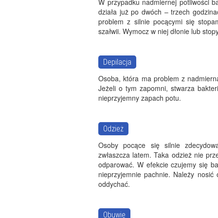
W przypadku nadmiernej potliwości ba
działa już po dwóch – trzech godzinac
problem z silnie pocącymi się stopam
szałwii. Wymocz w niej dłonie lub stopy
Depilacja
Osoba, która ma problem z nadmierną 
Jeżeli o tym zapomni, stwarza bakter
nieprzyjemny zapach potu.
Odzież
Osoby pocące się silnie zdecydowa
zwłaszcza latem. Taka odzież nie prze
odparować. W efekcie czujemy się ba
nieprzyjemnie pachnie. Należy nosić 
oddychać.
Obuwie