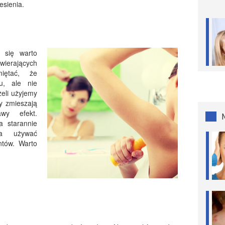
esienia.
 się warto
awierających
miętać, że
u, ale nie
żeli użyjemy
y zmieszają
wy efekt.
a starannie
a używać
ntów. Warto