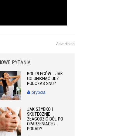
Advertising
NOWE PYTANIA
BÓL PLECÓW - JAK
GO UNIKNĄĆ JUŻ
PODCZAS SNU?
prybcia
JAK SZYBKO I
SKUTECZNIE
ZŁAGODZIĆ BÓL PO
OPARZENIACH? -
PORADY