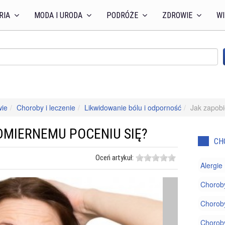
RIA
MODA I URODA
PODRÓŻE
ZDROWIE
WI
wie
Choroby i leczenie
Likwidowanie bólu i odporność
Jak zapob
DMIERNEMU POCENIU SIĘ?
CH
Oceń artykuł:
Alergie
Chorob
Choroby
Chorob