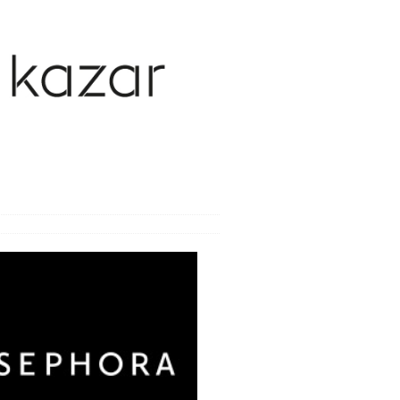
y weneryczne
y wieku podeszłego
y zakaźne
ca
oroby i bóle
wanie bólu i odporność
e i zabiegi
bienia
nia seksualne