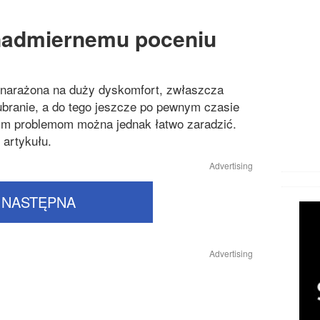
Chorob
Chorob
nadmiernemu poceniu
Chorob
Cukrzy
st narażona na duży dyskomfort, zwłaszcza
ubranie, a do tego jeszcze po pewnym czasie
Inne ch
ym problemom można jednak łatwo zaradzić.
Likwido
 artykułu.
Operacj
Advertising
Przezię
NASTĘPNA
Zaburze
Advertising