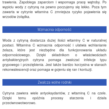
trawienia. Zapobiega zaparciom i wspomaga pracę wątroby. Po
wypiciu wody z cytryną na pewno poczujemy się lekko. Poza tym
zawarta w cytrynie witamina C zmniejsza ryzyko pojawienia się
wrzodów żołądka.
Wzmacnia odporność
Woda z cytryną dostarcza dużej ilości witaminy C w naturalnej
postaci. Witamina C wzmacnia odporność i ułatwia wchłanianie
żelaza, które jest niezbędne dla funkcjonowania układu
odpornościowego. Dzięki składnikom o właściwościach
antybakteryjnych cytryna pomaga zwalczać infekcje typu
grypowego i przeziębienia. Jest także bardzo korzystna w stanach
rekonwalescencji oraz pomaga w gojeniu się ran i kontuzji.
Zwalcza wolne rodniki
Cytryna zawiera wiele antyoksydantów, z witaminą C na czele.
Dzięki temu opóźnia procesy starzenia i działa
przeciwnowotworowo.