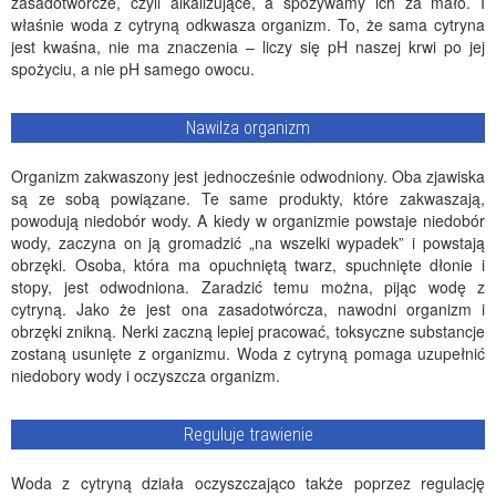
zasadotwórcze, czyli alkalizujące, a spożywamy ich za mało. I
właśnie woda z cytryną odkwasza organizm. To, że sama cytryna
jest kwaśna, nie ma znaczenia – liczy się pH naszej krwi po jej
spożyciu, a nie pH samego owocu.
Nawilża organizm
Organizm zakwaszony jest jednocześnie odwodniony. Oba zjawiska
są ze sobą powiązane. Te same produkty, które zakwaszają,
powodują niedobór wody. A kiedy w organizmie powstaje niedobór
wody, zaczyna on ją gromadzić „na wszelki wypadek” i powstają
obrzęki. Osoba, która ma opuchniętą twarz, spuchnięte dłonie i
stopy, jest odwodniona. Zaradzić temu można, pijąc wodę z
cytryną. Jako że jest ona zasadotwórcza, nawodni organizm i
obrzęki znikną. Nerki zaczną lepiej pracować, toksyczne substancje
zostaną usunięte z organizmu. Woda z cytryną pomaga uzupełnić
niedobory wody i oczyszcza organizm.
Reguluje trawienie
Woda z cytryną działa oczyszczająco także poprzez regulację