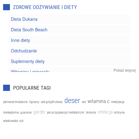
ZDROWE ODŻYWIANIE I DIETY
Dieta Dukana
Dieta South Beach
Inne diety
Odchudzanie
Suplementy diety
Pokaż więcej
Witaminy i minerały
Zdrowe odżywianie
POPULARNE TAGI
deser
witamina c
pierwsze śniadanie
lignany
sok grejpfrutowy
rak
medytacja
gardło
infekcja
makadamia
guarana
jak przyspieszyć metabolizm
brokuły
allicyna
właściwości ryb