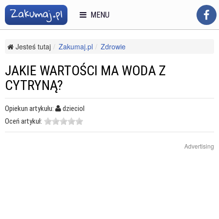
MENU
Jesteś tutaj
Zakumaj.pl
Zdrowie
Zdrowe odżywianie i diety
Zdrowe odżywianie
Jakie wartości ma woda z cytryną?
JAKIE WARTOŚCI MA WODA Z
CYTRYNĄ?
Opiekun artykułu:
dzieciol
Oceń artykuł:
Advertising