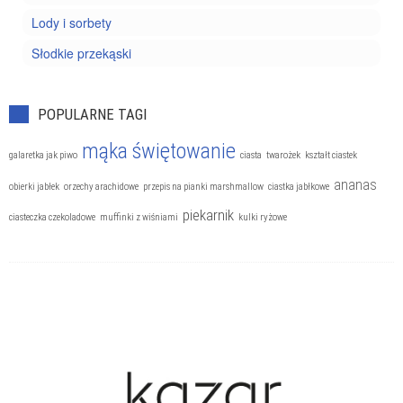
Lody i sorbety
Słodkie przekąski
POPULARNE TAGI
mąka
świętowanie
galaretka jak piwo
ciasta
twarożek
kształt ciastek
ananas
obierki jabłek
orzechy arachidowe
przepis na pianki marshmallow
ciastka jabłkowe
piekarnik
ciasteczka czekoladowe
muffinki z wiśniami
kulki ryżowe