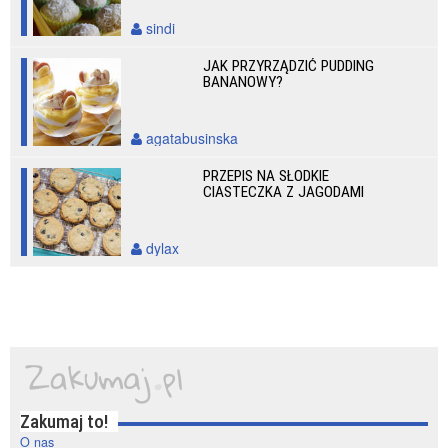
sindi
JAK PRZYRZĄDZIĆ PUDDING
BANANOWY?
agatabusinska
PRZEPIS NA SŁODKIE
CIASTECZKA Z JAGODAMI
dylax
Zakumaj to!
O nas