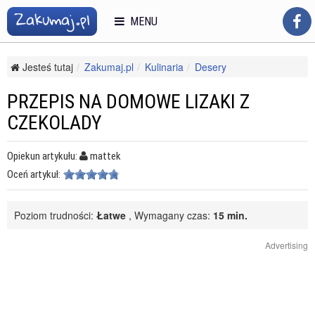
MENU
Jesteś tutaj
Zakumaj.pl
Kulinaria
Desery
Słodkie przekąski
Przepis na domowe lizaki z czekolady
PRZEPIS NA DOMOWE LIZAKI Z
CZEKOLADY
Opiekun artykułu:
mattek
Oceń artykuł:
Poziom trudności:
Łatwe
, Wymagany czas:
15 min.
Advertising