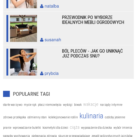
natalba
PRZEWODNIK PO WYBORZE
IDEALNYCH MEBLI OGRODOWYCH
susanah
BÓL PLECÓW - JAK GO UNIKNĄĆ
JUŻ PODCZAS SNU?
prybcia
POPULARNE TAGI
wakacje
starte warzywo
mycie rąk
płacz niemowlęcia
wyścigi
biwak
narządy intymne
kulinaria
zdrowa przekąska
odmienny stan
kolekcjonowanie roślin
ozdoby jesienne
ciąża
pranie
wprowadzanie butelki
kosmetyki dla dzieci
wyposażenie dla dziecka
wybór imienia
sposoby wychowania
pielęgnacja zdrowia
skurcze przepowiadające
zespół policystycznych jajników