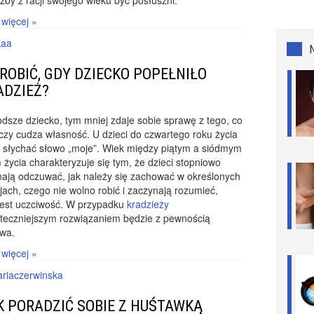
żby z racji swojego wieku być posłuszni.
 więcej »
kaa
 ROBIĆ, GDY DZIECKO POPEŁNIŁO
ADZIEŻ?
dsze dziecko, tym mniej zdaje sobie sprawę z tego, co
czy cudza własność. U dzieci do czwartego roku życia
 słychać słowo „moje”. Wiek między piątym a siódmym
 życia charakteryzuje się tym, że dzieci stopniowo
ają odczuwać, jak należy się zachować w określonych
jach, czego nie wolno robić i zaczynają rozumieć,
jest uczciwość. W przypadku
kradzieży
uteczniejszym rozwiązaniem będzie z pewnością
wa.
 więcej »
riaczerwinska
K PORADZIĆ SOBIE Z HUŚTAWKĄ