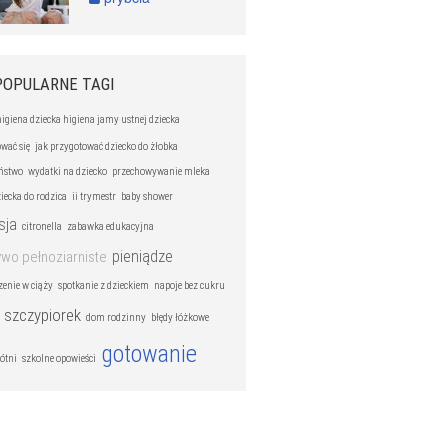
POPULARNE TAGI
higiena dziecka higiena jamy ustnej dziecka
wać się
jak przygotować dziecko do żłobka
ństwo
wydatki na dziecko
przechowywanie mleka
iecka do rodzica
ii trymestr
baby shower
sja
citronella
zabawka edukacyjna
pieniądze
wo pełnoziarniste
zenie w ciąży
spotkanie z dzieckiem
napoje bez cukru
szczypiorek
dom rodzinny
błędy łóżkowe
gotowanie
ótni
szkolne opowieści