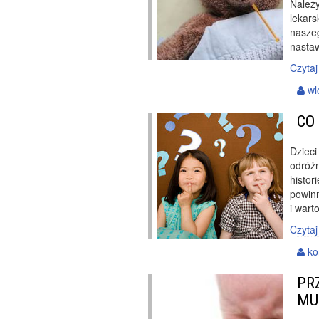
Należy
lekars
nasze
nastaw
Czytaj
wl
CO
Dzieci
odróżn
histor
powin
i wart
Czytaj
ko
PR
MU