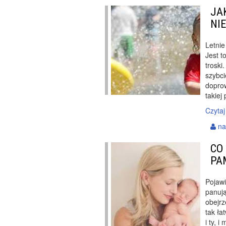
JA
NI
Letnie
Jest t
troski
szybci
dopro
takiej
Czytaj
na
CO
PA
Pojawi
panuj
obejrz
tak ła
i ty, 