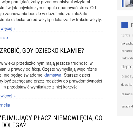
 więc pamiętać, żeby przed osobistymi wizytami
kimi w jak największym stopniu opanować stres. Od
go zachowania będzie w dużej mierze zależało
ienie dziecka przed wizytą u lekarza i w trakcie wizyty.
 więcej »
taras
ocze
jak zacho
 ZROBIĆ, GDY DZIECKO KŁAMIE?
narzecze
miłość dz
 w wieku przedszkolnym mają jeszcze trudności w
depre
ianiu prawdy od fikcji. Często wymyślają więc różne
ie, nie będąc świadome
kłamstwa
. Starsze dzieci
pieczy
ny być zachęcane przez rodziców do prawdomówności
dobre jed
o im przedstawić wynikające z niej korzyści.
bliźniaki
 więcej »
rnelia
zasady kł
ZEJMUJĄCY PŁACZ NIEMOWLĘCIA, CO
 DOLEGA?