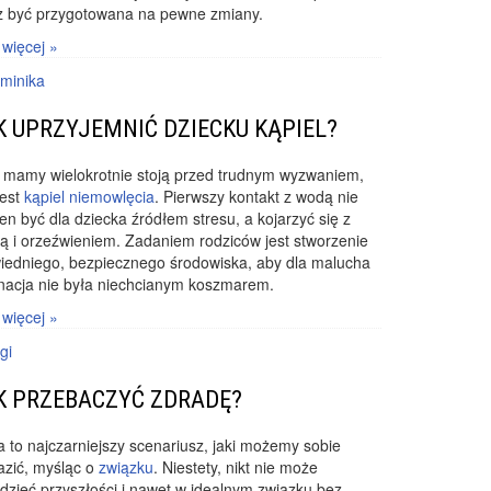
z być przygotowana na pewne zmiany.
 więcej »
minika
K UPRZYJEMNIĆ DZIECKU KĄPIEL?
 mamy wielokrotnie stoją przed trudnym wyzwaniem,
jest
kąpiel niemowlęcia
. Pierwszy kontakt z wodą nie
en być dla dziecka źródłem stresu, a kojarzyć się z
 i orzeźwieniem. Zadaniem rodziców jest stworzenie
iedniego, bezpiecznego środowiska, aby dla malucha
nacja nie była niechcianym koszmarem.
 więcej »
gi
K PRZEBACZYĆ ZDRADĘ?
 to najczarniejszy scenariusz, jaki możemy sobie
azić, myśląc o
związku
. Niestety, nikt nie może
dzieć przyszłości i nawet w idealnym związku bez