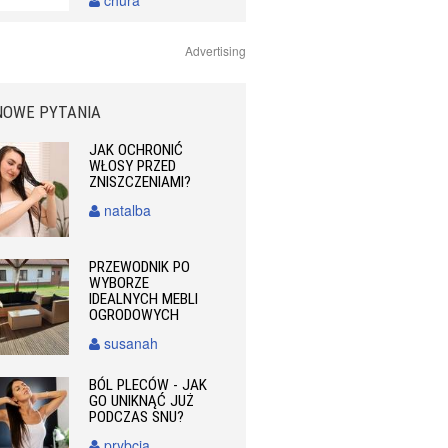
chura
Advertising
NOWE PYTANIA
JAK OCHRONIĆ
WŁOSY PRZED
ZNISZCZENIAMI?
natalba
PRZEWODNIK PO
WYBORZE
IDEALNYCH MEBLI
OGRODOWYCH
susanah
BÓL PLECÓW - JAK
GO UNIKNĄĆ JUŻ
PODCZAS SNU?
prybcia