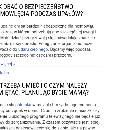
K DBAĆ O BEZPIECZEŃSTWO
EMOWLĘCIA PODCZAS UPAŁÓW?
 upalne dni są bardzo niebezpieczne dla niemowląt.
o okres, w którym potrzebują one szczególnej uwagi i
. Małe dzieci przegrzewają się i odwadniają znacznie
ej niż osoby dorosłe. Przegrzanie organizmu może
wadzić do
udaru cieplnego
. Bądźmy więc podczas
 pogody szczególnie ostrożni i przezorni.
 więcej »
talba
 TRZEBA UMIEĆ I O CZYM NALEŻY
MIĘTAĆ, PLANUJĄC BYCIE MAMĄ?
enie się
potomka
w rodzinie burzy do tego momentu
ący porządek w domu. Czas na zrobienie maseczki czy
enie ulubionego programu telewizyjnego nie będzie już
twy do zorganizowania. Z czasem oczywiście jest lepiej,
i maluszek dostosowujecie się do siebie, ale na pewno