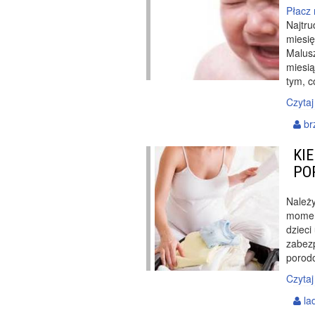
Płacz
Najtru
miesię
Malusz
miesią
tym, 
Czytaj
br
KI
PO
Należy
momen
dzieci
zabez
porod
Czytaj
la