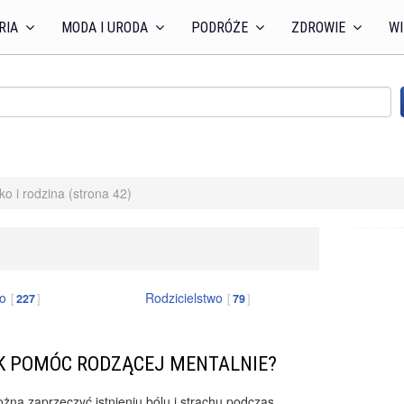
RIA
MODA I URODA
PODRÓŻE
ZDROWIE
WI
ko i rodzina (strona 42)
ko
Rodzicielstwo
227
79
K POMÓC RODZĄCEJ MENTALNIE?
żna zaprzeczyć istnieniu bólu i strachu podczas