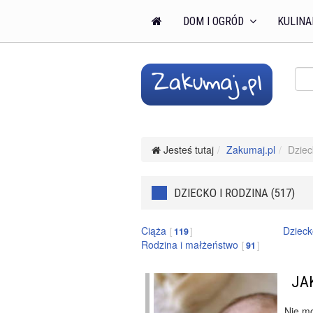
DOM I OGRÓD
KULINA
Jesteś tutaj
Zakumaj.pl
Dziec
DZIECKO I RODZINA (517)
Ciąża
Dziec
119
Rodzina i małżeństwo
91
JA
Nie mo