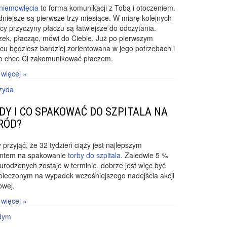
 niemowlęcia
to forma komunikacji z Tobą i otoczeniem.
dniejsze są pierwsze trzy miesiące. W miarę kolejnych
cy przyczyny płaczu są łatwiejsze do odczytania.
ek, płacząc, mówi do Ciebie. Już po pierwszym
cu będziesz bardziej zorientowana w jego potrzebach i
co chce Ci zakomunikować płaczem.
 więcej »
zyda
EDY I CO SPAKOWAĆ DO SZPITALA NA
RÓD?
 przyjąć, że 32 tydzień ciąży jest najlepszym
tem na spakowanie
torby do szpitala
. Zaledwie 5 %
 urodzonych zostaje w terminie, dobrze jest więc być
pieczonym na wypadek wcześniejszego nadejścia akcji
owej.
 więcej »
dym