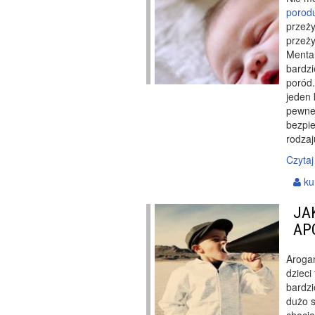
porod
przeży
przeży
Mental
bardzi
poród.
jeden 
pewne
bezpie
rodzaj
Czytaj
ku
JA
AP
Aroga
dzieci
bardzi
dużo s