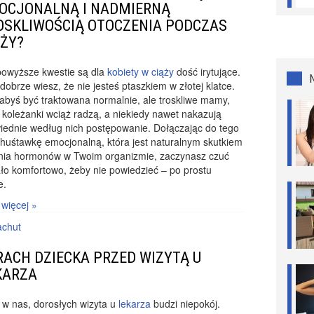
OCJONALNĄ I NADMIERNĄ
OSKLIWOŚCIĄ OTOCZENIA PODCZAS
ĄŻY?
powyższe kwestie są dla
kobiety w ciąży
dość irytujące.
obrze wiesz, że nie jesteś ptaszkiem w złotej klatce.
abyś być traktowana normalnie, ale troskliwe mamy,
, koleżanki wciąż radzą, a niekiedy nawet nakazują
iednie według nich postępowanie. Dołączając do tego
huśtawkę emocjonalną, która jest naturalnym skutkiem
ania hormonów w Twoim organizmie, zaczynasz czuć
ło komfortowo, żeby nie powiedzieć – po prostu
e.
 więcej »
achut
RACH DZIECKA PRZED WIZYTĄ U
KARZA
w nas, dorosłych wizyta u
lekarza
budzi niepokój.