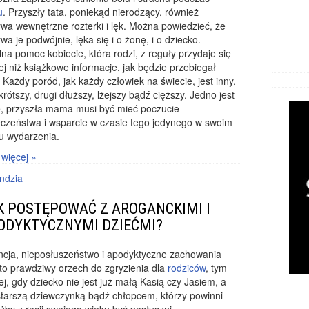
u
. Przyszły tata, poniekąd nierodzący, również
wa wewnętrzne rozterki i lęk. Można powiedzieć, że
wa je podwójnie, lęka się i o żonę, i o dziecko.
na pomoc kobiecie, która rodzi, z reguły przydaje się
ej niż książkowe informacje, jak będzie przebiegał
 Każdy poród, jak każdy człowiek na świecie, jest inny,
krótszy, drugi dłuższy, lżejszy bądź cięższy. Jedno jest
, przyszła mama musi być mieć poczucie
czeństwa i wsparcie w czasie tego jedynego w swoim
u wydarzenia.
 więcej »
ndzia
K POSTĘPOWAĆ Z AROGANCKIMI I
ODYKTYCZNYMI DZIEĆMI?
ncja, nieposłuszeństwo i apodyktyczne zachowania
 to prawdziwy orzech do zgryzienia dla
rodziców
, tym
ej, gdy dziecko nie jest już małą Kasią czy Jasiem, a
tarszą dziewczynką bądź chłopcem, którzy powinni