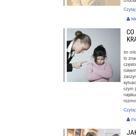
chocia
Czytaj
is
CO
KR
Im mło
to zna
często
rokiem
zaczyn
sytuac
czym 
najsk
rozmo
Czytaj
ma
JA