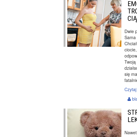
EM
TR
CI
Dwie 
Sama d
Chciał
ciocie
odpow
Twoją 
dział
się ma
fatalni
Czytaj
bl
ST
LE
Nawet 