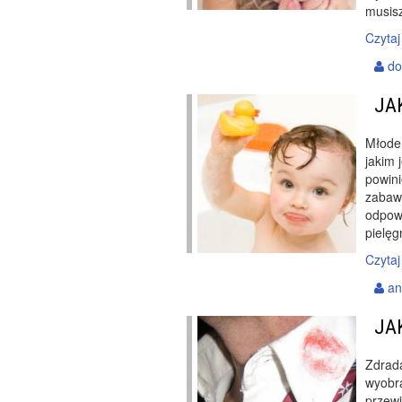
musis
Czytaj
do
JA
Młode
jakim 
powini
zabawą
odpow
pielęg
Czytaj
an
JA
Zdrada
wyobr
przewi