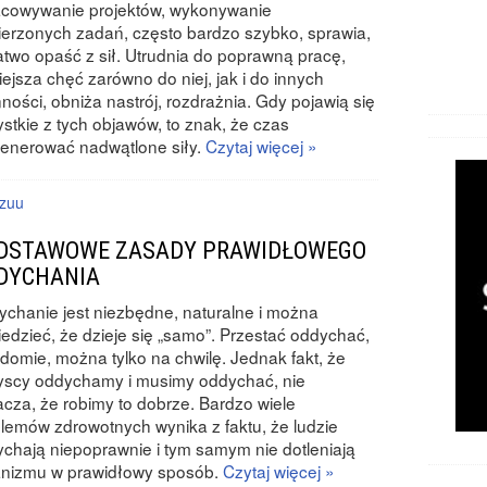
acowywanie projektów, wykonywanie
erzonych zadań, często bardzo szybko, sprawia,
atwo opaść z sił. Utrudnia do poprawną pracę,
ejsza chęć zarówno do niej, jak i do innych
ności, obniża nastrój, rozdrażnia. Gdy pojawią się
stkie z tych objawów, to znak, że czas
enerować nadwątlone siły.
Czytaj więcej »
zuu
DSTAWOWE ZASADY PRAWIDŁOWEGO
DYCHANIA
chanie jest niezbędne, naturalne i można
edzieć, że dzieje się „samo”. Przestać oddychać,
domie, można tylko na chwilę. Jednak fakt, że
yscy oddychamy i musimy oddychać, nie
cza, że robimy to dobrze. Bardzo wiele
lemów zdrowotnych wynika z faktu, że ludzie
chają niepoprawnie i tym samym nie dotleniają
anizmu w prawidłowy sposób.
Czytaj więcej »