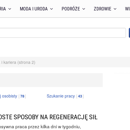
RIA
MODA I URODA
PODRÓŻE
ZDROWIE
WI
 i kariera (strona 2)
 osobisty
Szukanie pracy
78
43
OSTE SPOSOBY NA REGENERACJĘ SIŁ
nsywna praca przez kilka dni w tygodniu,