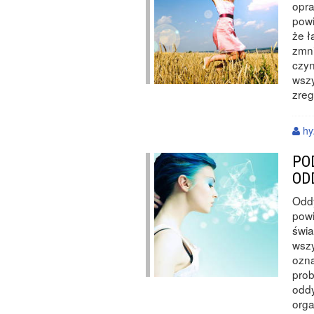
opr
powi
że ł
zmni
czyn
wszy
zreg
hy
PO
OD
Oddy
powi
świa
wsz
ozna
prob
oddy
org