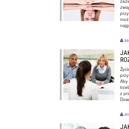
zazw
zwi
przy
możn
najg
sa
JA
RO
Życi
przy
Aby 
trze
z pr
Dowi
an
JA