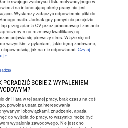
anie swojego życiorysu i listu motywacyjnego w
wiedzi na interesującą ofertę pracy nie jest
sujące. Wystarczy załączyć odpowiednie pliki do
łanego maila. Jednak gdy pomyślnie przejdzie
etap przeglądania CV przez pracodawcę i zostanie
zaproszonym na rozmowę kwalifikacyjną,
zas pojawia się pierwszy stres. Wiąże się od
de wszystkim z pytaniami, jakie będą zadawane,
 niepewnością, jak na nie odpowiadać.
Czytaj
ej »
eadzia
K PORADZIĆ SOBIE Z WYPALENIEM
WODOWYM?
ie dni i lata w tej samej pracy, brak czasu na coś
go, powolna utrata zainteresowania
nywanymi obowiązkami, znudzenie, apatia,
hęć do wyjścia do pracy, to wszystko może być
awem wypalenia zawodowego. Nie jest ono