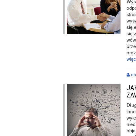
Wysł
odpo
stre
wysy
się 
się 
wówc
prze
oraz
więc
dr
JA
ZA
Dług
inne
wyko
niec
obj