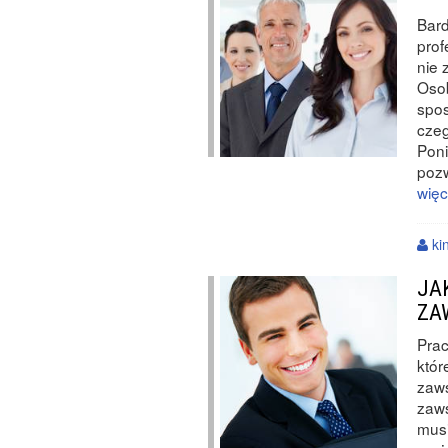
Bard
prof
nie 
Osob
spos
czeg
Poni
pozw
więc
ki
JA
ZA
Prac
któr
zaw
zaws
musi