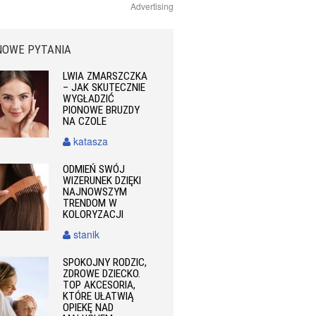
Advertising
NOWE PYTANIA
LWIA ZMARSZCZKA
– JAK SKUTECZNIE
WYGŁADZIĆ
PIONOWE BRUZDY
NA CZOLE
katasza
ODMIEŃ SWÓJ
WIZERUNEK DZIĘKI
NAJNOWSZYM
TRENDOM W
KOLORYZACJI
stanik
SPOKOJNY RODZIC,
ZDROWE DZIECKO.
TOP AKCESORIA,
KTÓRE UŁATWIĄ
OPIEKĘ NAD