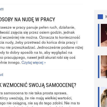
tti
OSOBY NA NUDĘ W PRACY
zawsze w pracy panuje pełen ruch, działanie,
iwość zajęcia się przez osiem godzin, jednak
ć wcześniej nie można. Oznacza to konieczność
cia nudy, żeby przetrwać do końca dnia pracy i
mu nie przeszkadzać. Jednocześnie podane niżej
dy to dobry sposób na to, aby wyglądać na
ko pracującego, nawet jeśli akurat robi się coś
łnie innego.
Czytaj więcej »
vil
K WZMOCNIĆ SWOJĄ SAMOOCENĘ?
a samoocena to nie taka prosta sprawa.
tórzy uważają, że nie mają wielkiej wartości,
ego nie osiągną, nie są do tego zdolni. Nie ma to