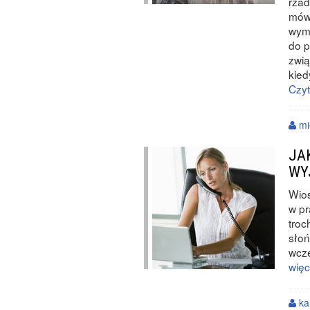
rzad
mówi
wym
do 
zwią
kied
Czyt
mi
JA
WY
Wios
w pr
troc
słoń
wcze
więc
ka