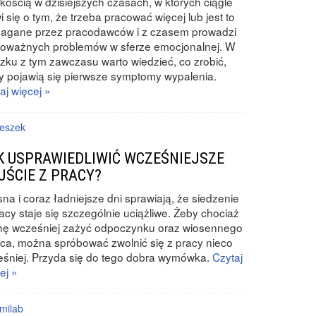
kością w dzisiejszych czasach, w których ciągle
 się o tym, że trzeba pracować więcej lub jest to
agane przez pracodawców i z czasem prowadzi
poważnych problemów w sferze emocjonalnej. W
zku z tym zawczasu warto wiedzieć, co zrobić,
y pojawią się pierwsze symptomy wypalenia.
aj więcej »
eszek
K USPRAWIEDLIWIĆ WCZEŚNIEJSZE
JŚCIE Z PRACY?
na i coraz ładniejsze dni sprawiają, że siedzenie
acy staje się szczególnie uciążliwe. Żeby chociaż
hę wcześniej zażyć odpoczynku oraz wiosennego
ca, można spróbować zwolnić się z pracy nieco
śniej. Przyda się do tego dobra wymówka.
Czytaj
ej »
milab