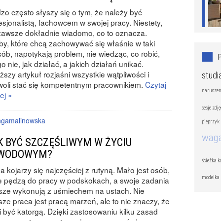
zo często słyszy się o tym, że należy być
esjonalistą, fachowcem w swojej pracy. Niestety,
zawsze dokładnie wiadomo, co to oznacza.
y, które chcą zachowywać się właśnie w taki
ób, napotykają problem, nie wiedząc, co robić,
o nie, jak działać, a jakich działań unikać.
ższy artykuł rozjaśni wszystkie wątpliwości i
studi
oli stać się kompetentnym pracownikiem.
Czytaj
naruszen
ej »
sesje zdj
ngamalinowska
pieprzyk
wag
K BYĆ SZCZĘŚLIWYM W ŻYCIU
WODOWYM?
ścieżka k
a kojarzy się najczęściej z rutyną. Mało jest osób,
modelka
e pędzą do pracy w podskokach, a swoje zadania
sze wykonują z uśmiechem na ustach. Nie
ze praca jest pracą marzeń, ale to nie znaczy, że
 być katorgą. Dzięki zastosowaniu kilku zasad