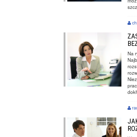
moż
szc
ch
ZA
BE
Na r
Najb
rozs
roz
Niez
prac
dokł
ra
JA
RO