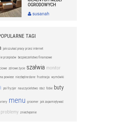
OGRODOWYCH
susanah
POPULARNE TAGI
a
jak szukać pracy przez internet
ie przepisów
bezpieczeństwo finansowe
szałwia
monitor
ęciowe
zdrowe życie
 na powiece
niezbędne dane
frustracja
wymówki
a
buty
psi fryzjer
nauczycielstwo
staż
fobie
menu
ariery
groomer
jak zapamiętywać
problemy
zniechęcenie