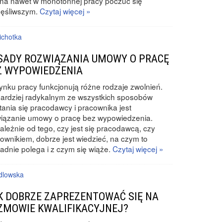
na nawet w monotonnej pracy poczuć się
zęśliwszym.
Czytaj więcej »
ichotka
SADY ROZWIĄZANIA UMOWY O PRACĘ
Z WYPOWIEDZENIA
ynku pracy funkcjonują różne rodzaje zwolnień.
ardziej radykalnym ze wszystkich sposobów
tania się pracodawcy i pracownika jest
wiązanie umowy o pracę bez wypowiedzenia.
ależnie od tego, czy jest się pracodawcą, czy
ownikiem, dobrze jest wiedzieć, na czym to
adnie polega i z czym się wiąże.
Czytaj więcej »
dlowska
K DOBRZE ZAPREZENTOWAĆ SIĘ NA
ZMOWIE KWALIFIKACYJNEJ?