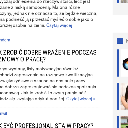
yczaj odniesienia do rzeczywistości, lecz jest
ązane z niską samooceną. Ma ona różne
czyny, jednak nie oznacza to, że będzie wieczna,
a podnieść ją i przestać myśleć o sobie jako o
orszej osobie na ziemi.
Czytaj więcej »
ndora
K ZROBIĆ DOBRE WRAŻENIE PODCZAS
ZMOWY O PRACĘ?
orys wysłany, listy motywacyjne również,
chodzi zaproszenie na rozmowę kwalifikacyjną.
zwiększyć swoje szanse na dostanie pracy,
ba dobrze zaprezentować się podczas spotkania
acodawcą. Jak to zrobić i o czym pamiętać?
edz się, czytając artykuł poniżej.
Czytaj więcej »
nwil
K BYĆ PROFESJONALISTĄ W PRACY?