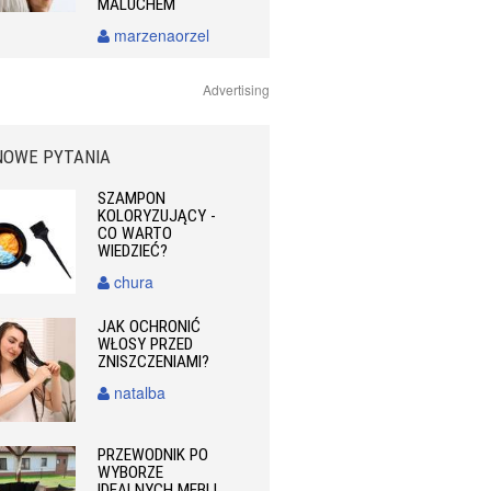
MALUCHEM
marzenaorzel
Advertising
NOWE PYTANIA
SZAMPON
KOLORYZUJĄCY -
CO WARTO
WIEDZIEĆ?
chura
JAK OCHRONIĆ
WŁOSY PRZED
ZNISZCZENIAMI?
natalba
PRZEWODNIK PO
WYBORZE
IDEALNYCH MEBLI