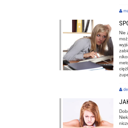
ma
SP
Nie 
możl
wyjś
zabi
niko
meto
cięż
zupe
de
JA
Dobr
Niek
nicz