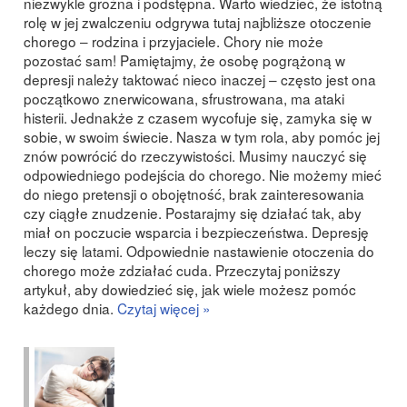
niezwykle groźna i podstępna. Warto wiedzieć, że istotną
rolę w jej zwalczeniu odgrywa tutaj najbliższe otoczenie
chorego – rodzina i przyjaciele. Chory nie może
pozostać sam! Pamiętajmy, że osobę pogrążoną w
depresji należy taktować nieco inaczej – często jest ona
początkowo znerwicowana, sfrustrowana, ma ataki
histerii. Jednakże z czasem wycofuje się, zamyka się w
sobie, w swoim świecie. Nasza w tym rola, aby pomóc jej
znów powrócić do rzeczywistości. Musimy nauczyć się
odpowiedniego podejścia do chorego. Nie możemy mieć
do niego pretensji o obojętność, brak zainteresowania
czy ciągłe znudzenie. Postarajmy się działać tak, aby
miał on poczucie wsparcia i bezpieczeństwa. Depresję
leczy się latami. Odpowiednie nastawienie otoczenia do
chorego może zdziałać cuda. Przeczytaj poniższy
artykuł, aby dowiedzieć się, jak wiele możesz pomóc
każdego dnia.
Czytaj więcej »