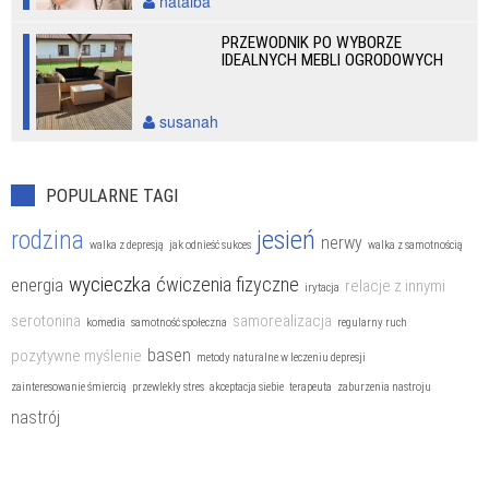
natalba
PRZEWODNIK PO WYBORZE
IDEALNYCH MEBLI OGRODOWYCH
susanah
POPULARNE TAGI
jesień
rodzina
nerwy
walka z depresją
jak odnieść sukces
walka z samotnością
wycieczka
ćwiczenia fizyczne
energia
relacje z innymi
irytacja
serotonina
samorealizacja
komedia
samotność społeczna
regularny ruch
basen
pozytywne myślenie
metody naturalne w leczeniu depresji
zainteresowanie śmiercią
przewlekły stres
akceptacja siebie
terapeuta
zaburzenia nastroju
nastrój