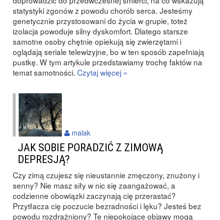
doprowadzić do przedwczesnej śmierci, na co wskazują
statystyki zgonów z powodu chorób serca. Jesteśmy
genetycznie przystosowani do życia w grupie, toteż
izolacja powoduje silny dyskomfort. Dlatego starsze
samotne osoby chętnie opiekują się zwierzętami i
oglądają seriale telewizyjne, bo w ten sposób zapełniają
pustkę. W tym artykule przedstawiamy trochę faktów na
temat samotności.
Czytaj więcej »
malak
JAK SOBIE PORADZIĆ Z ZIMOWĄ
DEPRESJĄ?
Czy zimą czujesz się nieustannie zmęczony, znużony i
senny? Nie masz siły w nic się zaangażować, a
codzienne obowiązki zaczynają cię przerastać?
Przytłacza cię poczucie bezradności i lęku? Jesteś bez
powodu rozdrażniony? Te niepokojące objawy mogą