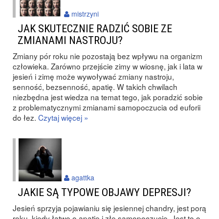
mistrzyni
JAK SKUTECZNIE RADZIĆ SOBIE ZE
ZMIANAMI NASTROJU?
Zmiany pór roku nie pozostają bez wpływu na organizm
człowieka. Zarówno przejście zimy w wiosnę, jak i lata w
jesień i zimę może wywoływać zmiany nastroju,
senność, bezsenność, apatię. W takich chwilach
niezbędna jest wiedza na temat tego, jak poradzić sobie
z problematycznymi zmianami samopoczucia od euforii
do łez.
Czytaj więcej »
agattka
JAKIE SĄ TYPOWE OBJAWY DEPRESJI?
Jesień sprzyja pojawianiu się jesiennej chandry, jest porą
roku, kiedy łatwo o apatię i złe samopoczucie. Jest to o