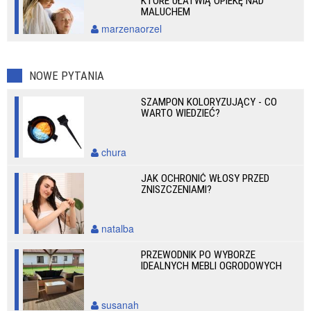
KTÓRE UŁATWIĄ OPIEKĘ NAD
MALUCHEM
marzenaorzel
NOWE PYTANIA
SZAMPON KOLORYZUJĄCY - CO
WARTO WIEDZIEĆ?
chura
JAK OCHRONIĆ WŁOSY PRZED
ZNISZCZENIAMI?
natalba
PRZEWODNIK PO WYBORZE
IDEALNYCH MEBLI OGRODOWYCH
susanah