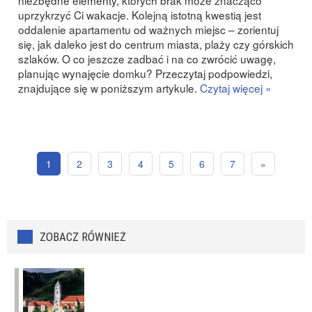
niezbędne elementy, których brak może znacząco
uprzykrzyć Ci wakacje. Kolejną istotną kwestią jest
oddalenie apartamentu od ważnych miejsc – zorientuj
się, jak daleko jest do centrum miasta, plaży czy górskich
szlaków. O co jeszcze zadbać i na co zwrócić uwagę,
planując wynajęcie domku? Przeczytaj podpowiedzi,
znajdujące się w poniższym artykule.
Czytaj więcej »
1
2
3
4
5
6
7
»
ZOBACZ RÓWNIEŻ