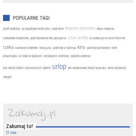
POPULARNE TAGI
finanse domowe
józef zabłocki
przygotowanie do lotu
oude kerk
stara medyna
czas wolny
czekolada studencka
podróżowanie bez paszportu
co zobaczyć w val di fiemme
rzeka
kino
cudowne źródełko
harajuku
podróże z rodziną
podróże po świecie
bilet
ensaimada
co robić w tajlandii
atrakcje st. andrews
zabytki wiednia
urlop
jak radzić sobie z ukruszonym zębem
jak zaplanować koszt wyjazdu
cena wycieczki
neapol
Zakumaj to!
O nas