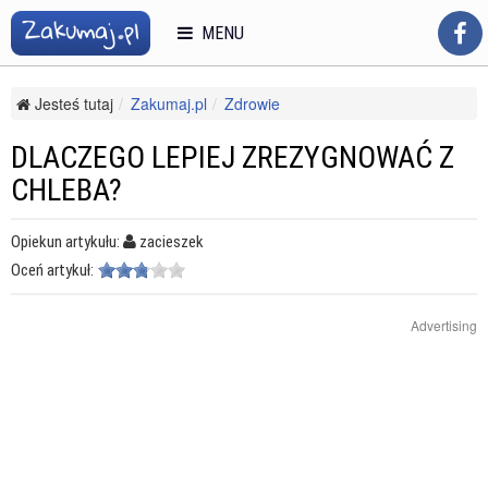
MENU
Jesteś tutaj
Zakumaj.pl
Zdrowie
Zdrowe odżywianie i diety
Zdrowe odżywianie
Dlaczego lepiej zrezygnować z chleba?
DLACZEGO LEPIEJ ZREZYGNOWAĆ Z
CHLEBA?
Opiekun artykułu:
zacieszek
Oceń artykuł:
Advertising