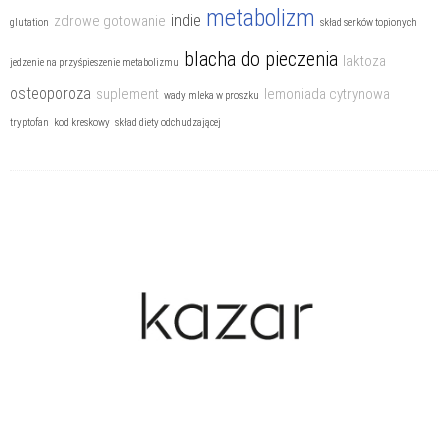
metabolizm
indie
zdrowe gotowanie
glutation
skład serków topionych
blacha do pieczenia
laktoza
jedzenie na przyśpieszenie metabolizmu
osteoporoza
suplement
lemoniada cytrynowa
wady mleka w proszku
tryptofan
kod kreskowy
skład diety odchudzającej