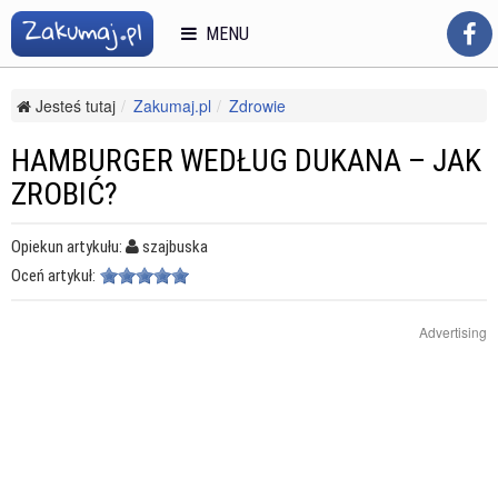
MENU
Jesteś tutaj
Zakumaj.pl
Zdrowie
Zdrowe odżywianie i diety
Dieta Dukana
Hamburger według Dukana – jak zrobić?
HAMBURGER WEDŁUG DUKANA – JAK
ZROBIĆ?
Opiekun artykułu:
szajbuska
Oceń artykuł:
Advertising