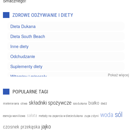
Smacznego!
ZDROWE ODŻYWIANIE I DIETY
Dieta Dukana
Dieta South Beach
Inne diety
Odchudzanie
Suplementy diety
Pokaż więcej
Witaminy i minerały
Zdrowe odżywianie
POPULARNE TAGI
składniki spożywcze
białko
mielenie sera
oliwa
sos dukana
śledź
sól
woda
sałata
esencja waniliowa
metody na zaparcia w diecie dukana
zupa z dyni
jajko
czosnek
przekąska