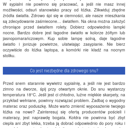
W sypialni nie powinno się pracować, a jeśli nie masz innej
możliwości, odsuń stanowisko pracy od łóżka. Zlikwiduj zbędne
źródła światła. Zdrowo śpi się w ciemności, ale nasze mieszkania
są zdecydowanie zaśmiecone… światłem. Na okna można założyć
chroniące przed światłem rolety. Dobierz odpowiednio lampki
nocne. Bardzo dobre jest łagodne światło w kolorze żółtym lub
jasnopomarańczowym. Kup sobie lampę solną, daje łagodne
światło i jonizuje powietrze, ułatwiając zasypianie. Nie bierz
oczywiście do łóżka laptopa, a komórki nie kładź na nocnym
stoliku.
Co jest niezbędne dla zdrowego snu?
Przed snem starannie wywietrz sypialnię, a jeśli nie jest bardzo
zimno na dworze, śpij przy otwartym oknie. Do snu wystarczy
temperatura 18°C. Jeśli jest ci chłodno, luźne miękkie skarpety, na
przykład wełniane, powinny rozwiązać problem. Zadbaj o wygodny
materac oraz poduszkę. Może warto zmienić wyposażenie twojego
łóżka na nowe? Zainteresuj się ofertą producentów pościeli i
materacy, jest naprawdę bogata. Kołdra nie powinna być zbyt
ciepła ani zbyt lekka, trzeba ją dobrać odpowiednio do pory roku i