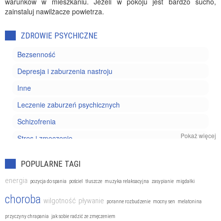
warunków w mieszkaniu. Jeżeli w pokoju jest bardzo sucho,
zainstaluj nawilżacze powietrza.
ZDROWIE PSYCHICZNE
Bezsenność
Depresja i zaburzenia nastroju
Inne
Leczenie zaburzeń psychicznych
Schizofrenia
Pokaż więcej
Stres i zmęczenie
Uzależnienia
POPULARNE TAGI
Zaburzenia nerwicowe
energia
pozycja do spania
pościel
tłuszcze
muzyka relaksacyjna
zasypianie
migdałki
Zaburzenia odżywiania
choroba
wilgotność
pływanie
poranne rozbudzenie
mocny sen
melatonina
przyczyny chrapania
jak sobie radzić ze zmęczeniem