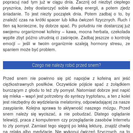
popracuj nad tym już w ciągu dnia. Zacznij od niezbyt ciepłego
prysznica, żeby dostarczyć sobie dawkę energii, a potem zjedz
śniadanie. To jest niezły początek dnia. Potem zadbaj o to, by
znaleźć czas na krótki spacer lub kilka ćwiczeń fizycznych. Ruch i
tlen są konieczne, by dobrze spać. Po południu nie dostarczaj już
swojemu organizmowi kofeiny – kawa, mocna herbata, czekolada
wypite zbyt późno utrudnią ci zaśnięcie. Zadbaj jeszcze o kontrolę
emocji – jeśli w twoim organizmie szaleją hormony stresu, ze
spaniem może być problem.
Czego nie należy robić przed snem?
Przed snem nie powinno się pić napojów z kofeiną ani jeść
ciężkostrawnych posiłków. Oczywiście pójście spać z żołądkiem
burczącym z głodu to też zły pomysł. Natomiast dobrze jest napić
się mleka – wapń jest potrzebny do syntezy tryptofanu, a ten z kolei
jest niezbędny do wydzielania melatoniny, odpowiadającej za nasze
zasypianie. Kolejna sprawa to aktywność naszego mózgu. Przed
snem należy się wyciszać, a nie pobudzać. Dlatego oglądanie
telewizji, praca z komputerem czy przeglądanie zasobów Internetu
to zły pomysł. Zamiast tego sięgnij po lekką lekturę, znajdź chwilę
na relaks albo medytację. Nie wykonuj ćwiczeń fizycznych, na to