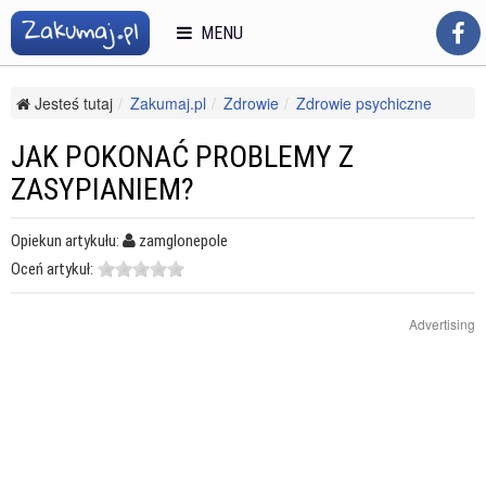
MENU
Jesteś tutaj
Zakumaj.pl
Zdrowie
Zdrowie psychiczne
Bezsenność
Jak pokonać problemy z zasypianiem?
JAK POKONAĆ PROBLEMY Z
ZASYPIANIEM?
Opiekun artykułu:
zamglonepole
Oceń artykuł:
Advertising