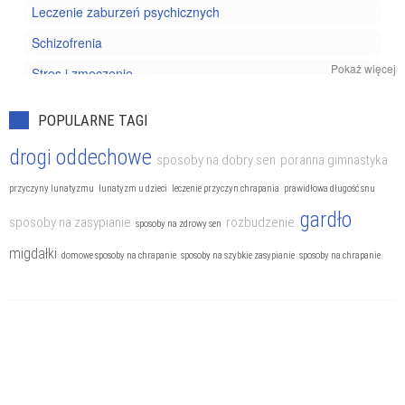
Leczenie zaburzeń psychicznych
Schizofrenia
Pokaż więcej
Stres i zmęczenie
Uzależnienia
POPULARNE TAGI
Zaburzenia nerwicowe
drogi oddechowe
sposoby na dobry sen
poranna gimnastyka
Zaburzenia odżywiania
przyczyny lunatyzmu
lunatyzm u dzieci
leczenie przyczyn chrapania
prawidłowa długość snu
gardło
sposoby na zasypianie
rozbudzenie
sposoby na zdrowy sen
migdałki
domowe sposoby na chrapanie
sposoby na szybkie zasypianie
sposoby na chrapanie