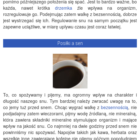
pomimo późniejszego położenia się spać. Jest to bardzo ważne, bo
każda, nawet krótka
drzemka
źle wpływa na organizm,
rozregulowuje go. Podejmując zatem walkę z bezsennością, dobrze
jest wystrzegać się ich. Regulowanie snu na samym początku jest
zapewne uciążliwe, w miarę upływu czasu jest coraz łatwiej.
Posiłki a sen
To, co spożywamy i pijemy, ma ogromny wpływ na charakter i
długość naszego snu. Tym bardziej należy zwracać uwagę na to,
co jemy tuż przed snem. Chcąc wygrać walkę z
bezsennością
, nie
podjadajmy zatem wieczorami, pijmy wodę źródlaną, nie mineralną,
która zawiera składniki mineralne stymulujące organizm i mające
wpływ na jakość snu. Co najmniej na dwie godziny przed snem nie
powinniśmy nic spożywać. Napojów takich jak kawa, herbata oraz
wszelkie inne zawierające kofeinę nie pijemy późnym popołudniem