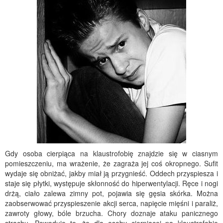
Gdy osoba cierpiąca na klaustrofobię znajdzie się w ciasnym
pomieszczeniu, ma wrażenie, że zagraża jej coś okropnego. Sufit
wydaje się obniżać, jakby miał ją przygnieść. Oddech przyspiesza i
staje się płytki, występuje skłonność do hiperwentylacji. Ręce i nogi
drżą, ciało zalewa zimny pot, pojawia się gęsia skórka. Można
zaobserwować przyspieszenie akcji serca, napięcie mięśni i paraliż,
zawroty głowy, bóle brzucha. Chory doznaje ataku panicznego