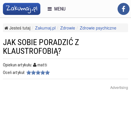
MENU
Jesteś tutaj
Zakumaj.pl
Zdrowie
Zdrowie psychiczne
Inne
Jak sobie poradzić z klaustrofobią?
JAK SOBIE PORADZIĆ Z
KLAUSTROFOBIĄ?
Opiekun artykułu:
matti
Oceń artykuł:
Advertising