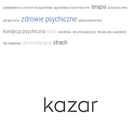
Zaburzenia nerwicowe
terapia
postępowanie z chorym na agorafobię
agorafobia a życie rodzinne
przyczyny leku
Zaburzenia odżywiania
zdrowie psychiczne
lęk paniczny
pokonywanie lęku
kondycja psychiczna
fobie
akrofobia
lęk antycypacyjny
terapia lęku wysokości
strach
desensytyzacja
lęk napadowy