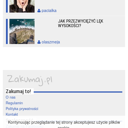
pacialka
JAK PRZEZWYCIĘŻYĆ LĘK
WYSOKOŚCI?
olaszmeja
Zakumaj to!
O nas
Regulamin
Polityka prywatności
Kontakt
Społeczność
Kontynuując przeglądanie tej strony akceptujesz użycie plików
Zakumaj na Facebooku
cookie.