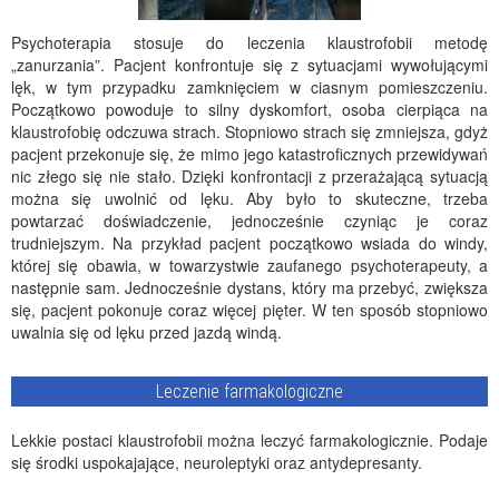
Psychoterapia stosuje do leczenia klaustrofobii metodę
„zanurzania”. Pacjent konfrontuje się z sytuacjami wywołującymi
lęk, w tym przypadku zamknięciem w ciasnym pomieszczeniu.
Początkowo powoduje to silny dyskomfort, osoba cierpiąca na
klaustrofobię odczuwa strach. Stopniowo strach się zmniejsza, gdyż
pacjent przekonuje się, że mimo jego katastroficznych przewidywań
nic złego się nie stało. Dzięki konfrontacji z przerażającą sytuacją
można się uwolnić od lęku. Aby było to skuteczne, trzeba
powtarzać doświadczenie, jednocześnie czyniąc je coraz
trudniejszym. Na przykład pacjent początkowo wsiada do windy,
której się obawia, w towarzystwie zaufanego psychoterapeuty, a
następnie sam. Jednocześnie dystans, który ma przebyć, zwiększa
się, pacjent pokonuje coraz więcej pięter. W ten sposób stopniowo
uwalnia się od lęku przed jazdą windą.
Leczenie farmakologiczne
Lekkie postaci klaustrofobii można leczyć farmakologicznie. Podaje
się środki uspokajające, neuroleptyki oraz antydepresanty.