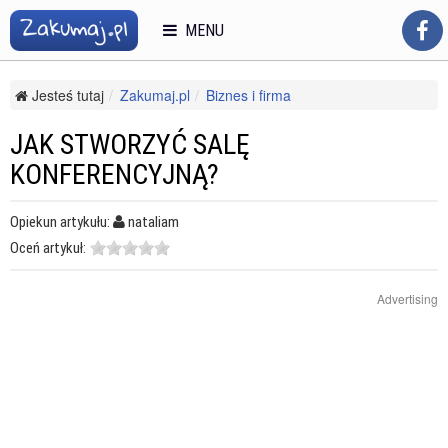
MENU
Jesteś tutaj
Zakumaj.pl
Biznes i firma
Reklama i public relations
Public Relations
Jak stworzyć salę konferencyjną?
JAK STWORZYĆ SALĘ
KONFERENCYJNĄ?
Opiekun artykułu:
nataliam
Oceń artykuł:
Advertising