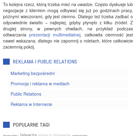
To kolejna rzecz, którą trzeba mieć na uwadze. Często dyskusje lub
negocjacje z klientem mogą odbywać się już po godzinach pracy,
późnymi wieczorami, gdy jest ciemno. Dlatego też trzeba zadbać o
odpowiednie światło – najlepiej, gdyby płynęło z kilku źródeł. Z
drugiej strony, w pewnych chwilach, na przykład podczas
odtwarzania
prezentacji multimedialnej
, całkowita ciemność jest
nawet wskazana, dlatego nie zapomnij o roletach, które całkowicie
zaciemnią pokój.
REKLAMA I PUBLIC RELATIONS
Marketing bezpośredni
Promocja i reklama w mediach
Public Relations
Reklama w Internecie
POPULARNE TAGI
telewizja
mówca
mówienie
barwa głosu
nieznajomy