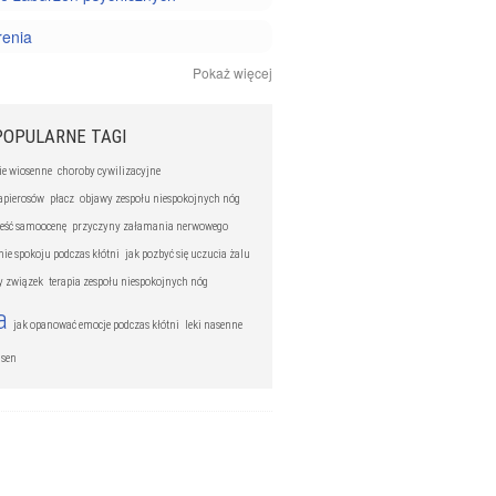
renia
Pokaż więcej
 zmęczenie
ienia
POPULARNE TAGI
enia nerwicowe
ie wiosenne
choroby cywilizacyjne
papierosów
płacz
objawy zespołu niespokojnych nóg
nia odżywiania
ieść samoocenę
przyczyny załamania nerwowego
ie spokoju podczas kłótni
jak pozbyć się uczucia żalu
y związek
terapia zespołu niespokojnych nóg
a
jak opanować emocje podczas kłótni
leki nasenne
 sen