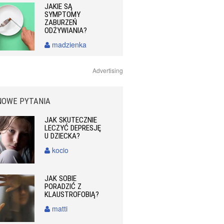
JAKIE SĄ
SYMPTOMY
ZABURZEŃ
ODŻYWIANIA?
madzienka
Advertising
NOWE PYTANIA
JAK SKUTECZNIE
LECZYĆ DEPRESJĘ
U DZIECKA?
kocio
JAK SOBIE
PORADZIĆ Z
KLAUSTROFOBIĄ?
matti