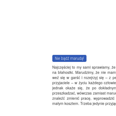
Nie bądź marudą!
Najczęściej to my sami sprawiamy, że 
na błahostki. Marudzimy, że nie mamy
weź się w garść i rozejrzyj się – z 
przyjaciele – w życiu każdego człowie
jednak okaże się, że po dokładnym
przeszkadzać, wówczas zamiast marudz
znaleźć zmienić pracę, wyprowadzić
małym kosztem. Trzeba jedynie przyjąć