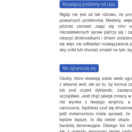
Rozwiązuj problemy od razu
Nigdy nie jest aż tak różowo, że pr
poważnych problemów. Niestety, wię
później zamiast zająć się nimi 
niezałatwionych spraw piętrzy się i 
cieszyć drobnostkami i dniem codzienn
się więc nie odkładać rozwiązywania pr
aby znikł lub chociaż zmalał na tyle, b
Nie ograniczaj się
Osoby, które stawiają sobie wiele ogr
z własnej woli, ale po to, by komuś 
lub pod czyjeś dyktando, zazwyc
szczęśliwe. Jeśli chęć jakiejś zmiany w
nie wynika z twojego wnętrza, a 
narzucona, będziesz czuł się sfrustro
jeśli metamorfoza miała sprawić, że 
będzie lepsze, to dla ciebie okaże 
bardziej denerwujące. Dlatego też ni
się z powodu wymagań twojej partne