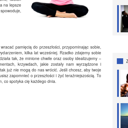
a na lepsze
 spowoduje,
i wracać pamięcią do przeszłości, przypominając sobie,
wydarzeniem, kilka lat wcześniej. Rzadko zdajemy sobie
ziała tak, że minione chwile oraz osoby idealizujemy –
entach, krzywdach, jakie zostały nam wyrządzone i
tak już nie mogą do nas wrócić. Jeśli chcesz, aby twoje
sisz zapomnieć o przeszłości i żyć teraźniejszością. To
m, co spotyka cię każdego dnia.