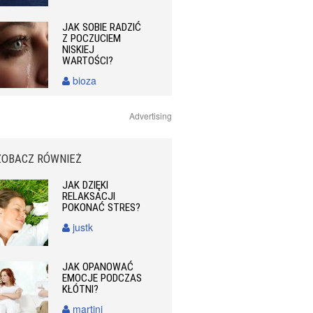
JAK SOBIE RADZIĆ
Z POCZUCIEM
NISKIEJ
WARTOŚCI?
bioza
Advertising
ZOBACZ RÓWNIEŻ
JAK DZIĘKI
RELAKSACJI
POKONAĆ STRES?
justk
JAK OPANOWAĆ
EMOCJE PODCZAS
KŁÓTNI?
martini