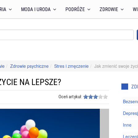
RIA
MODA I URODA
PODRÓŻE
ZDROWIE
WI
wie
Zdrowie psychiczne
Stres i zmęczenie
Jak zmienić swoje życ
ŻYCIE NA LEPSZE?
ZD
Oceń artykuł:
Bezsen
Depresj
Inne
Leczeni