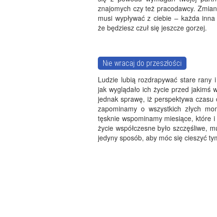
znajomych czy też pracodawcy. Zmian
musi wypływać z ciebie – każda inna
że będziesz czuł się jeszcze gorzej.
Nie wracaj do przeszłości
Ludzie lubią rozdrapywać stare rany 
jak wyglądało ich życie przed jakimś 
jednak sprawę, iż perspektywa czasu d
zapominamy o wszystkich złych mom
tęsknie wspominamy miesiące, które i 
życie współczesne było szczęśliwe, mu
jedyny sposób, aby móc się cieszyć ty