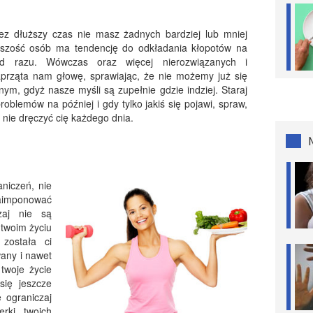
zez dłuższy czas nie masz żadnych bardziej lub mniej
kszość osób ma tendencję do odkładania kłopotów na
od razu. Wówczas oraz więcej nierozwiązanych i
zaprząta nam głowę, sprawiając, że nie możemy już się
ym, gdyż nasze myśli są zupełnie gdzie indziej. Staraj
oblemów na później i gdy tylko jakiś się pojawi, spraw,
y nie dręczyć cię każdego dnia.
aniczeń, nie
zaimponować
zaj nie są
 twoim życiu
została ci
wany i nawet
twoje życie
się jeszcze
e ograniczaj
rki, twoich