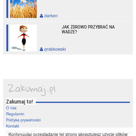
darken
JAK ZDROWO PRZYBRAĆ NA
WADZE?
grabkowski
Zakumaj to!
O nas
Regulamin
Polityka prywatności
Kontakt
Społeczność
Kontynuując przeglądanie tej strony akceptujesz użycie plików