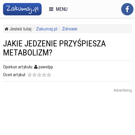
MENU
Jesteś tutaj
Zakumaj.pl
Zdrowie
Zdrowe odżywianie i diety
Zdrowe odżywianie
Jakie jedzenie przyśpiesza metabolizm?
JAKIE JEDZENIE PRZYŚPIESZA
METABOLIZM?
Opiekun artykułu:
pawelpp
Oceń artykuł:
Advertising