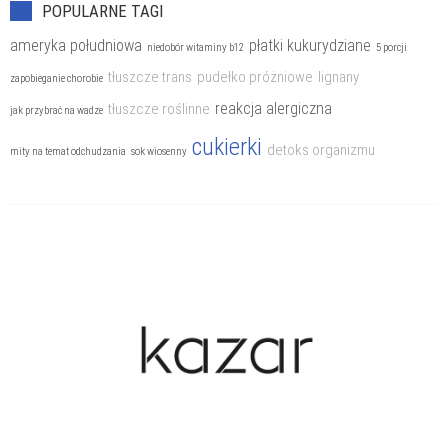
POPULARNE TAGI
ameryka południowa
płatki kukurydziane
niedobór witaminy b12
5 porcji
tłuszcze trans
pudełko próżniowe
lignany
zapobieganie chorobie
reakcja alergiczna
tłuszcze roślinne
jak przybrać na wadze
cukierki
detoks organizmu
mity na temat odchudzania
sok wiosenny