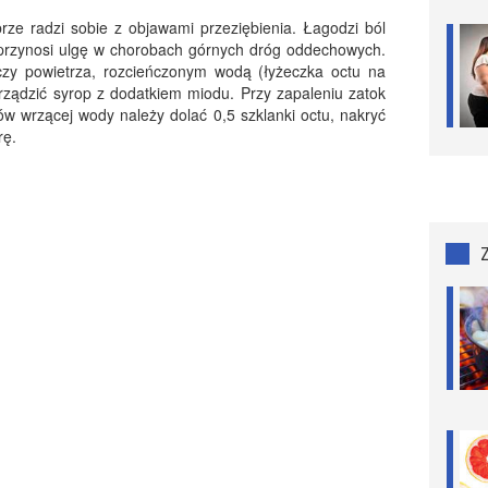
ze radzi sobie z objawami przeziębienia. Łagodzi ból
et przynosi ulgę w chorobach górnych dróg oddechowych.
y powietrza, rozcieńczonym wodą (łyżeczka octu na
rządzić syrop z dodatkiem miodu. Przy zapaleniu zatok
rów wrzącej wody należy dolać 0,5 szklanki octu, nakryć
rę.