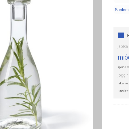
Supleme
Witamin
Zdrowe
jabłka
mió
sposób n
joggin
jak schud
napoje w