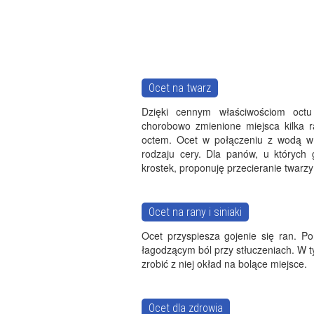
Ocet na twarz
Dzięki cennym właściwościom octu
chorobowo zmienione miejsca kilka 
octem. Ocet w połączeniu z wodą w p
rodzaju cery. Dla panów, u których
krostek, proponuję przecieranie twarz
Ocet na rany i siniaki
Ocet przyspiesza gojenie się ran. P
łagodzącym ból przy stłuczeniach. W 
zrobić z niej okład na bolące miejsce.
Ocet dla zdrowia