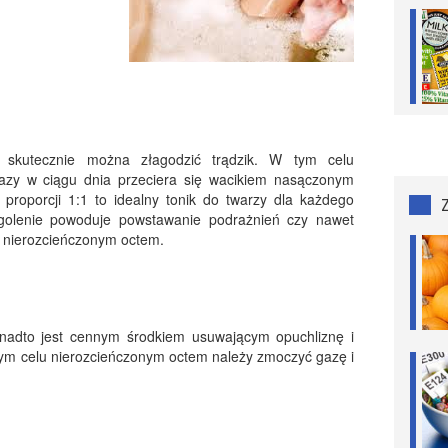
 skutecznie można złagodzić trądzik. W tym celu
razy w ciągu dnia przeciera się wacikiem nasączonym
roporcji 1:1 to idealny tonik do twarzy dla każdego
 golenie powoduje powstawanie podrażnień czy nawet
y nierozcieńczonym octem.
onadto jest cennym środkiem usuwającym opuchliznę i
tym celu nierozcieńczonym octem należy zmoczyć gazę i