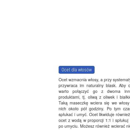
Ocet dla włosów
Ocet wzmacnia włosy, a przy systematy
przywraca im naturalny blask. Aby o
warto połączyć go z dwoma inny
produktami, tj. oliwą z oliwek i białk
Taką maseczkę wciera się we włosy
nich około pół godziny. Po tym cza
spłukać i umyć. Ocet likwiduje również
ocet z wodą w proporcji 1:1 i spłuku
po umyciu. Możesz również wcierać nie