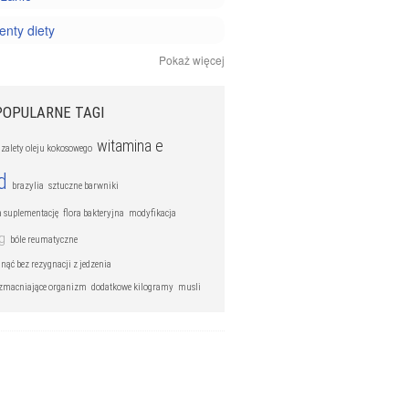
nty diety
Pokaż więcej
y i minerały
 odżywianie
POPULARNE TAGI
witamina e
zalety oleju kokosowego
d
brazylia
sztuczne barwniki
a suplementację
flora bakteryjna
modyfikacja
g
bóle reumatyczne
nąć bez rezygnacji z jedzenia
zmacniające organizm
dodatkowe kilogramy
musli