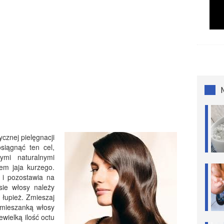
cznej pielęgnacji
siągnąć ten cel,
mi naturalnymi
iem jaja kurzego.
 i pozostawia na
sie włosy należy
 łupież. Zmieszaj
j mieszanką włosy
wielką ilość octu