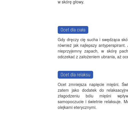
w skórę głowy.
Ocet dla ciała
Gdy dręczy cię sucha i swędząca skór
również jak najlepszy antyperspirant.
nieprzyjemny zapach, w skórę pach 
odczekać z założeniem ubrania, aż oc
Ocet dla relaksu
Ocet zmniejsza napięcie mięśni. Świ
zatem jako dodatek do relaksacyjnej
złagodzeniu bólu mięśni wpł
samopoczucie i świetnie relaksuje. M
olejkami eterycznymi.