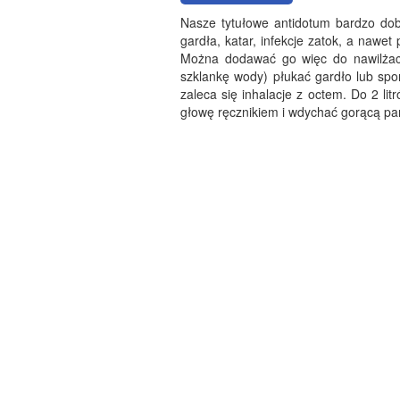
Nasze tytułowe antidotum bardzo dobr
gardła, katar, infekcje zatok, a naw
Można dodawać go więc do nawilżacz
szklankę wody) płukać gardło lub spo
zaleca się inhalacje z octem. Do 2 lit
głowę ręcznikiem i wdychać gorącą pa