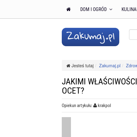
DOM I OGRÓD
KULINA
Jesteś tutaj
Zakumaj.pl
Zdro
JAKIMI WŁAŚCIWOŚC
OCET?
Opiekun artykułu:
krakpol