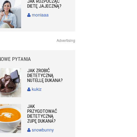
JAK ROZPOCZĄĆ
DIETĘ JAJECZNĄ?
moniaaa
Advertising
NOWE PYTANIA
JAK ZROBIĆ
DIETETYCZNĄ
NUTELLĘ DUKANA?
kukiz
JAK
PRZYGOTOWAĆ
DIETETYCZNĄ
ZUPĘ DUKANA?
snowbunny