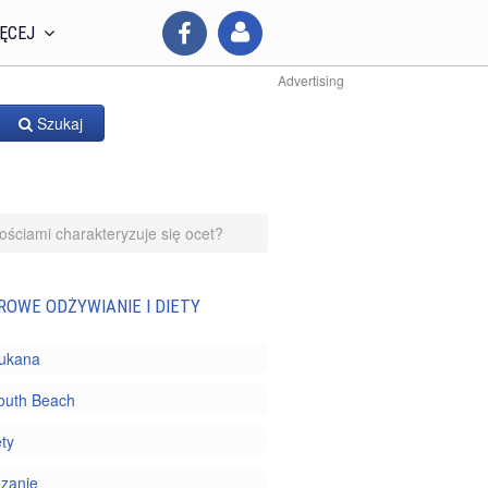
ĘCEJ
Advertising
Szukaj
ościami charakteryzuje się ocet?
ROWE ODŻYWIANIE I DIETY
Dukana
outh Beach
ety
zanie