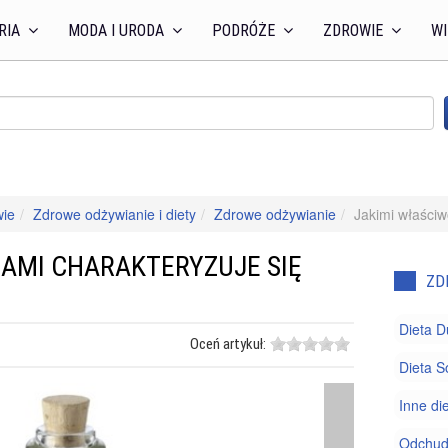
RIA
MODA I URODA
PODRÓŻE
ZDROWIE
WI
wie
Zdrowe odżywianie i diety
Zdrowe odżywianie
Jakimi właściw
IAMI CHARAKTERYZUJE SIĘ
ZD
Dieta 
Oceń artykuł:
Dieta S
Inne di
Odchud