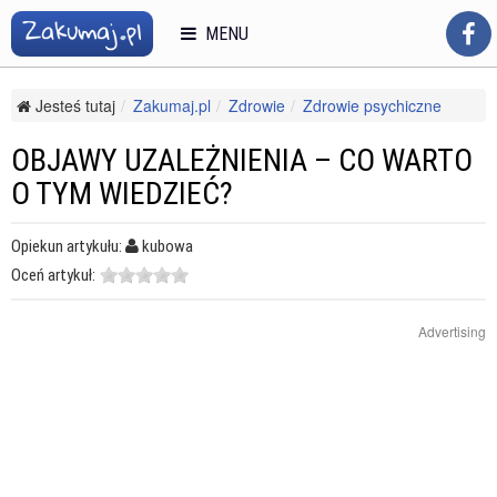
MENU
Jesteś tutaj
Zakumaj.pl
Zdrowie
Zdrowie psychiczne
Uzależnienia
Objawy uzależnienia – co warto o tym wiedzieć?
OBJAWY UZALEŻNIENIA – CO WARTO
O TYM WIEDZIEĆ?
Opiekun artykułu:
kubowa
Oceń artykuł:
Advertising