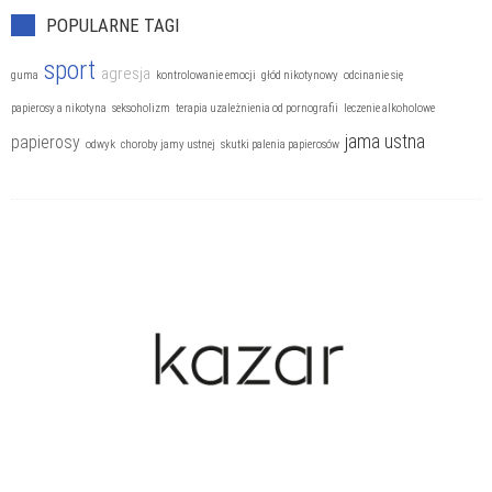
Uzależnienia
POPULARNE TAGI
Zaburzenia nerwicowe
sport
agresja
guma
kontrolowanie emocji
głód nikotynowy
odcinanie się
Zaburzenia odżywiania
papierosy a nikotyna
seksoholizm
terapia uzależnienia od pornografii
leczenie alkoholowe
jama ustna
papierosy
odwyk
choroby jamy ustnej
skutki palenia papierosów