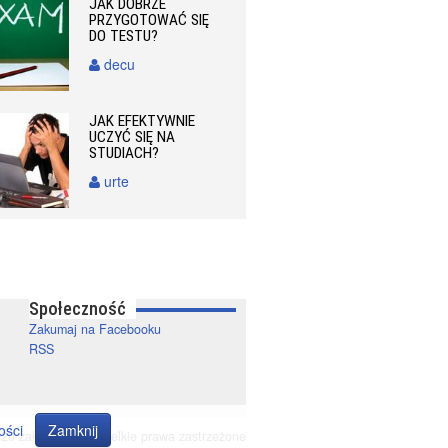
JAK DOBRZE
PRZYGOTOWAĆ SIĘ
DO TESTU?
decu
JAK EFEKTYWNIE
UCZYĆ SIĘ NA
STUDIACH?
urte
Społeczność
Zakumaj na Facebooku
RSS
ości
Zamknij
20 zakumaj.pl. Wszelkie prawa zastrzeżone