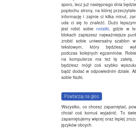
sporo, lecz już następnego dnia będzi
popłochu strony, na której przeczytał
informację i zajmie ci kilka minut, z
uda ci się to znaleźć. Dużo lepsz
jest robić sobie
notatki
, gdzie w te
blokach zapiszesz najważniejsze pun
zrobić sobie uniwersalny szablon 
tekstowym, który będziesz wyk
podczas kolejnych egzaminów. Robie
na komputerze ma też tę zaletę,
będziesz mógł coś szybko wyszuka
bądź dodać w odpowiednim dziale. A
sobie fiszki.
Powtarzaj na głos
Wszystko, co chcesz zapamiętać, pow
chciał coś komuś wyjaśnić. To świe
zapamiętujemy więcej oraz lepiej zro
języków obcych.