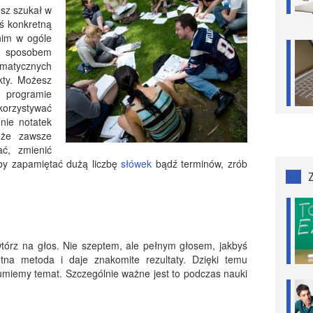
esz szukał w
eś konkretną
anim w ogóle
ym sposobem
matycznych
kty. Możesz
w programie
orzystywać
nie notatek
 że zawsze
ć, zmienić
by zapamiętać dużą liczbę
słówek
bądź terminów, zrób
tórz na głos. Nie szeptem, ale pełnym głosem, jakbyś
tna metoda i daje znakomite rezultaty. Dzięki temu
zumiemy temat. Szczególnie ważne jest to podczas nauki