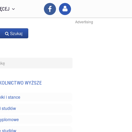
ĘCEJ
Advertising
Szukaj
ukę
KOLNICTWO WYŻSZE
ki i stance
i studiów
dyplomowe
 studiów