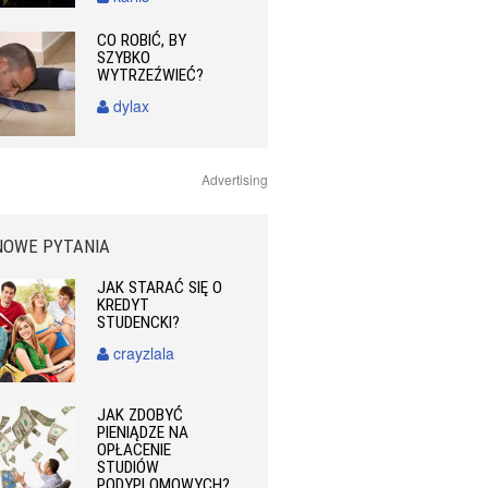
CO ROBIĆ, BY
SZYBKO
WYTRZEŹWIEĆ?
dylax
Advertising
NOWE PYTANIA
JAK STARAĆ SIĘ O
KREDYT
STUDENCKI?
crayzlala
JAK ZDOBYĆ
PIENIĄDZE NA
OPŁACENIE
STUDIÓW
PODYPLOMOWYCH?