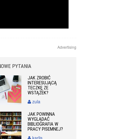
Advertising
NOWE PYTANIA
JAK ZROBIĆ
INTERESUJĄCĄ
TECZKĘ ZE
WSTĄŻEK?
zula
JAK POWINNA
WYGLĄDAĆ
BIBLIOGRAFIA W
PRACY PISEMNEJ?
karlis