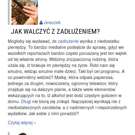
cineczek
JAK WALCZYĆ Z ZADŁUŻENIEM?
Mogłoby się wydawać, że
zadłużenie
wynika z niedostatku
pieniędzy. To bardzo medialne podejście do sprawy, gdyż we
wszelkich reportażach bardzo często poruszany jest ten wątek
od tej właśnie strony. Widzimy zrozpaczoną rodzinę, która
użala się, iż brakuje im pieniędzy na życie. Robi nam się
smutno, widząc smutne małe dzieci. Taki był cel programu. A
co powinniśmy widzieć? Matkę, która odpala papierosa,
jednego za drugim, nowoczesny, ogromny telewizor, który
znajduje się na dalszym planie, a także wiele elementów
wskazujących na to, iż alkohol jest dość częstym gościem w
domu.
Długi
nie biorą się znikąd. Najczęściej wynikają nie z
niedostatecznych zarobków, a z nadmiernych i niepotrzebnych
wydatków. Jak sobie z nimi poradzić?
Czytaj więcej »