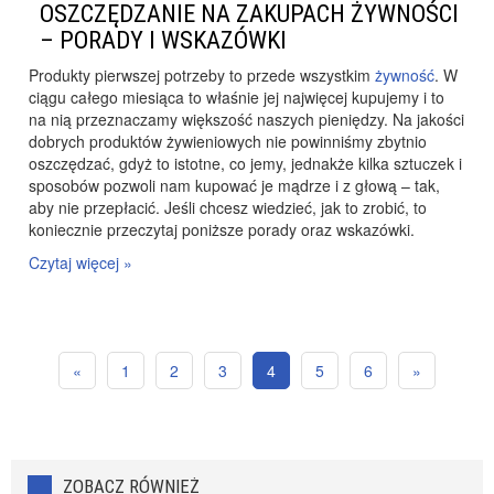
OSZCZĘDZANIE NA ZAKUPACH ŻYWNOŚCI
– PORADY I WSKAZÓWKI
Produkty pierwszej potrzeby to przede wszystkim
żywność
. W
ciągu całego miesiąca to właśnie jej najwięcej kupujemy i to
na nią przeznaczamy większość naszych pieniędzy. Na jakości
dobrych produktów żywieniowych nie powinniśmy zbytnio
oszczędzać, gdyż to istotne, co jemy, jednakże kilka sztuczek i
sposobów pozwoli nam kupować je mądrze i z głową – tak,
aby nie przepłacić. Jeśli chcesz wiedzieć, jak to zrobić, to
koniecznie przeczytaj poniższe porady oraz wskazówki.
Czytaj więcej »
«
1
2
3
4
5
6
»
ZOBACZ RÓWNIEŻ