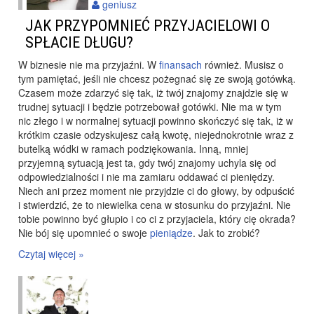
geniusz
JAK PRZYPOMNIEĆ PRZYJACIELOWI O
SPŁACIE DŁUGU?
W biznesie nie ma przyjaźni. W
finansach
również. Musisz o
tym pamiętać, jeśli nie chcesz pożegnać się ze swoją gotówką.
Czasem może zdarzyć się tak, iż twój znajomy znajdzie się w
trudnej sytuacji i będzie potrzebował gotówki. Nie ma w tym
nic złego i w normalnej sytuacji powinno skończyć się tak, iż w
krótkim czasie odzyskujesz całą kwotę, niejednokrotnie wraz z
butelką wódki w ramach podziękowania. Inną, mniej
przyjemną sytuacją jest ta, gdy twój znajomy uchyla się od
odpowiedzialności i nie ma zamiaru oddawać ci pieniędzy.
Niech ani przez moment nie przyjdzie ci do głowy, by odpuścić
i stwierdzić, że to niewielka cena w stosunku do przyjaźni. Nie
tobie powinno być głupio i co ci z przyjaciela, który cię okrada?
Nie bój się upomnieć o swoje
pieniądze
. Jak to zrobić?
Czytaj więcej »