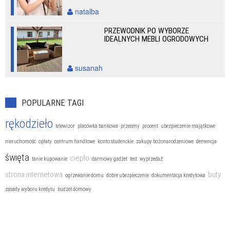
natalba
PRZEWODNIK PO WYBORZE
IDEALNYCH MEBLI OGRODOWYCH
susanah
POPULARNE TAGI
rękodzieło
telewizor
placówka bankowa
przeceny
procent
ubezpieczenie majątkowe
nieruchomość
opłaty
centrum handlowe
konto studenckie
zakupy bożonarodzeniowe
demencja
święta
ciepło
tanie kupowanie
darmowy gadżet
test
wyprzedaż
strona internetowa
buty
ogrzewanie domu
dobre ubezpieczenie
dokumentacja kredytowa
zasady wyboru kredytu
budżet domowy