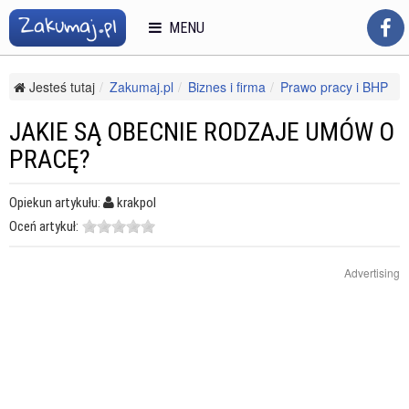
MENU
Jesteś tutaj
Zakumaj.pl
Biznes i firma
Prawo pracy i BHP
Prawo pracy
Jakie są obecnie rodzaje umów o pracę?
JAKIE SĄ OBECNIE RODZAJE UMÓW O
PRACĘ?
Opiekun artykułu:
krakpol
Oceń artykuł:
Advertising