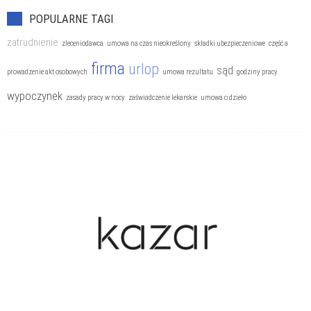
POPULARNE TAGI
zatrudnienie
zleceniodawca
umowa na czas nieokreślony
składki ubezpieczeniowe
część a
firma
urlop
sąd
prowadzenie akt osobowych
umowa rezultatu
godziny pracy
wypoczynek
zasady pracy w nocy
zaświadczenie lekarskie
umowa o dzieło