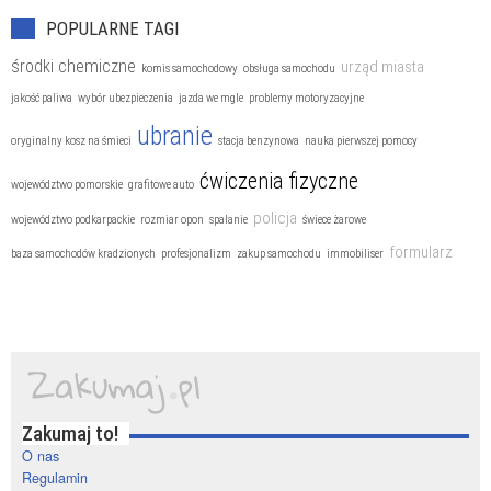
POPULARNE TAGI
środki chemiczne
urząd miasta
komis samochodowy
obsługa samochodu
jakość paliwa
wybór ubezpieczenia
jazda we mgle
problemy motoryzacyjne
ubranie
oryginalny kosz na śmieci
stacja benzynowa
nauka pierwszej pomocy
ćwiczenia fizyczne
województwo pomorskie
grafitowe auto
policja
województwo podkarpackie
rozmiar opon
spalanie
świece żarowe
formularz
baza samochodów kradzionych
profesjonalizm
zakup samochodu
immobiliser
Zakumaj to!
O nas
Regulamin