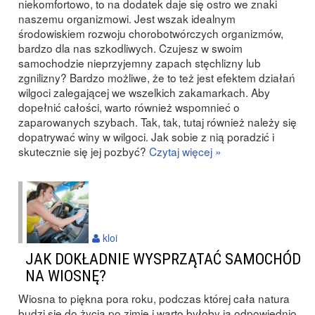
niekomfortowo, to na dodatek daje się ostro we znaki
naszemu organizmowi. Jest wszak idealnym
środowiskiem rozwoju chorobotwórczych organizmów,
bardzo dla nas szkodliwych. Czujesz w swoim
samochodzie nieprzyjemny zapach stęchlizny lub
zgnilizny? Bardzo możliwe, że to też jest efektem działań
wilgoci zalegającej we wszelkich zakamarkach. Aby
dopełnić całości, warto również wspomnieć o
zaparowanych szybach. Tak, tak, tutaj również należy się
dopatrywać winy w wilgoci. Jak sobie z nią poradzić i
skutecznie się jej pozbyć?
Czytaj więcej »
kloi
JAK DOKŁADNIE WYSPRZĄTAĆ SAMOCHÓD
NA WIOSNĘ?
Wiosna to piękna pora roku, podczas której cała natura
budzi się do życia po zimie i warto byłoby ją odpowiednio