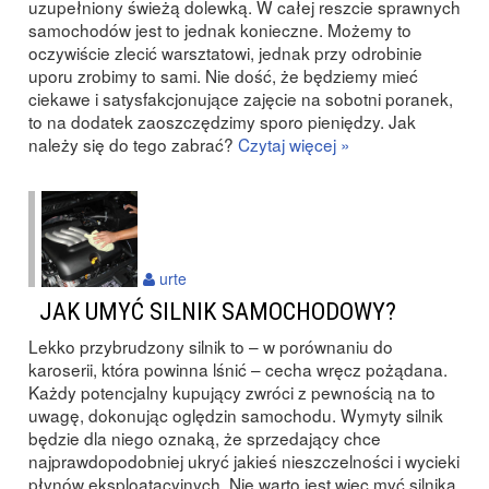
uzupełniony świeżą dolewką. W całej reszcie sprawnych
samochodów jest to jednak konieczne. Możemy to
oczywiście zlecić warsztatowi, jednak przy odrobinie
uporu zrobimy to sami. Nie dość, że będziemy mieć
ciekawe i satysfakcjonujące zajęcie na sobotni poranek,
to na dodatek zaoszczędzimy sporo pieniędzy. Jak
należy się do tego zabrać?
Czytaj więcej »
urte
JAK UMYĆ SILNIK SAMOCHODOWY?
Lekko przybrudzony silnik to – w porównaniu do
karoserii, która powinna lśnić – cecha wręcz pożądana.
Każdy potencjalny kupujący zwróci z pewnością na to
uwagę, dokonując oględzin samochodu. Wymyty silnik
będzie dla niego oznaką, że sprzedający chce
najprawdopodobniej ukryć jakieś nieszczelności i wycieki
płynów eksploatacyjnych. Nie warto jest więc myć silnika