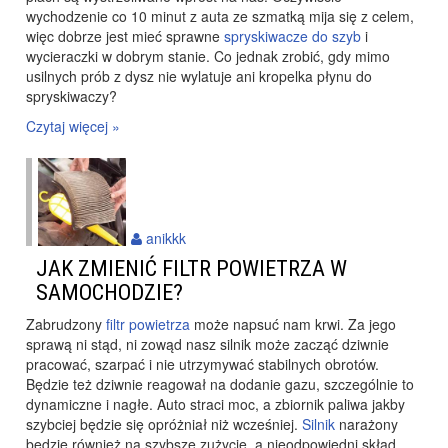
wychodzenie co 10 minut z auta ze szmatką mija się z celem,
więc dobrze jest mieć sprawne
spryskiwacze do szyb
i
wycieraczki w dobrym stanie. Co jednak zrobić, gdy mimo
usilnych prób z dysz nie wylatuje ani kropelka płynu do
spryskiwaczy?
Czytaj więcej »
anikkk
JAK ZMIENIĆ FILTR POWIETRZA W
SAMOCHODZIE?
Zabrudzony
filtr powietrza
może napsuć nam krwi. Za jego
sprawą ni stąd, ni zowąd nasz silnik może zacząć dziwnie
pracować, szarpać i nie utrzymywać stabilnych obrotów.
Będzie też dziwnie reagował na dodanie gazu, szczególnie to
dynamiczne i nagłe. Auto straci moc, a zbiornik paliwa jakby
szybciej będzie się opróżniał niż wcześniej.
Silnik
narażony
będzie również na szybsze zużycie, a nieodpowiedni skład