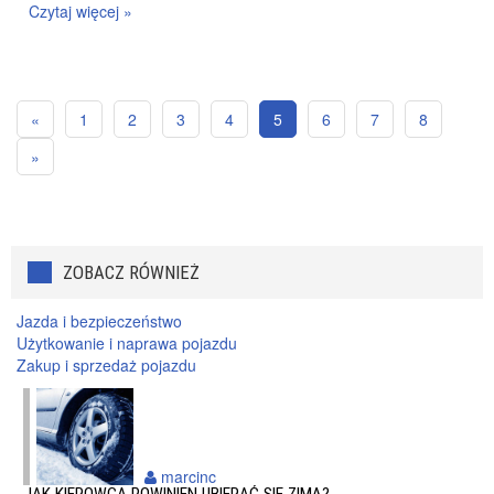
Czytaj więcej »
«
1
2
3
4
5
6
7
8
»
ZOBACZ RÓWNIEŻ
Jazda i bezpieczeństwo
Użytkowanie i naprawa pojazdu
Zakup i sprzedaż pojazdu
marcinc