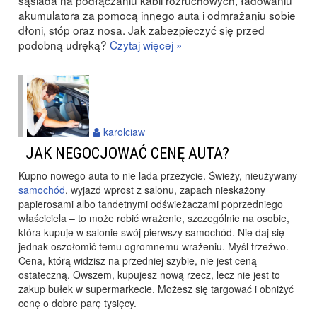
sąsiada na podłączaniu kabli rozruchowych, ładowaniu
akumulatora za pomocą innego auta i odmrażaniu sobie
dłoni, stóp oraz nosa. Jak zabezpieczyć się przed
podobną udręką?
Czytaj więcej »
karolciaw
JAK NEGOCJOWAĆ CENĘ AUTA?
Kupno nowego auta to nie lada przeżycie. Świeży, nieużywany
samochód
, wyjazd wprost z salonu, zapach nieskażony
papierosami albo tandetnymi odświeżaczami poprzedniego
właściciela – to może robić wrażenie, szczególnie na osobie,
która kupuje w salonie swój pierwszy samochód. Nie daj się
jednak oszołomić temu ogromnemu wrażeniu. Myśl trzeźwo.
Cena, którą widzisz na przedniej szybie, nie jest ceną
ostateczną. Owszem, kupujesz nową rzecz, lecz nie jest to
zakup bułek w supermarkecie. Możesz się targować i obniżyć
cenę o dobre parę tysięcy.