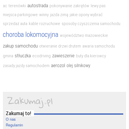
autostrada
ac
terenówki
pokonywanie zakrętów
lewy pas
miejsca parkingowe
winny
jazda zimą
jakie opony wybrać
sprzedaż auta
kable rozruchowe
sposoby czyszczenia samochodu
choroba lokomocyjna
województwo mazowieckie
zakup samochodu
otwieranie drzwi drutem
awaria samochodu
stłuczka
zawieszenie
gmina
ecodriving
buty dla kierowcy
aerozol
olej silnikowy
zasady jazdy samochodem
Zakumaj to!
O nas
Regulamin