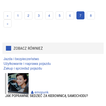
«
1
2
3
4
5
6
7
8
»
ZOBACZ RÓWNIEŻ
Jazda i bezpieczeństwo
Użytkowanie i naprawa pojazdu
Zakup i sprzedaż pojazdu
emopunk
JAK POPRAWNIE SIEDZIEĆ ZA KIEROWNICĄ SAMOCHODU?