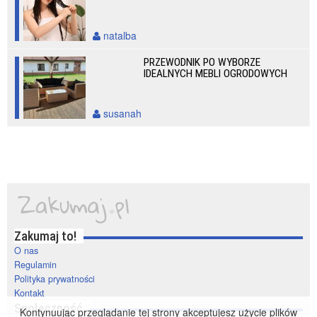
natalba
PRZEWODNIK PO WYBORZE
IDEALNYCH MEBLI OGRODOWYCH
susanah
Zakumaj to!
O nas
Regulamin
Polityka prywatności
Kontakt
Społeczność
Kontynuując przeglądanie tej strony akceptujesz użycie plików