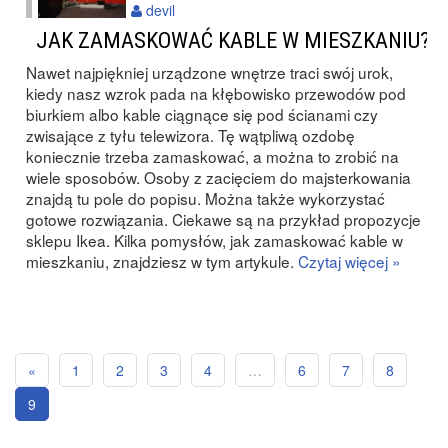
devil
JAK ZAMASKOWAĆ KABLE W MIESZKANIU?
Nawet najpiękniej urządzone wnętrze traci swój urok,
kiedy nasz wzrok pada na kłębowisko przewodów pod
biurkiem albo kable ciągnące się pod ścianami czy
zwisające z tyłu telewizora. Tę wątpliwą ozdobę
koniecznie trzeba zamaskować, a można to zrobić na
wiele sposobów. Osoby z zacięciem do majsterkowania
znajdą tu pole do popisu. Można także wykorzystać
gotowe rozwiązania. Ciekawe są na przykład propozycje
sklepu Ikea. Kilka pomysłów, jak zamaskować kable w
mieszkaniu, znajdziesz w tym artykule.
Czytaj więcej »
«
1
2
3
4
…
6
7
8
9