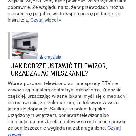
wejścia, wtyczki, żeby mieć pewność, że sprzęt zadziała
poprawnie. Ze względu na to, że w przewodach można
czasem się pogubić, warto wspomóc się podaną niżej
instrukcją.
Czytaj więcej »
crayzlala
JAK DOBRZE USTAWIĆ TELEWIZOR,
URZĄDZAJĄC MIESZKANIE?
Wbrew pozorom telewizor oraz inne sprzęty RTV nie
zawsze są punktem centralnym mieszkania. Znacznie
częściej, urządzając własne lokum, myśli się o meblach i
ich ustawieniu, z przekonaniem, że telewizor zawsze
jakoś się dopasuje. Skutkuje to potem kiepsko
urządzonym wnętrzem, ponieważ telewizor albo
dominuje nad resztą elementów w salonie, albo sprawia,
że pomieszczenie wygląda na zabałaganione.
Czytaj
więcej »