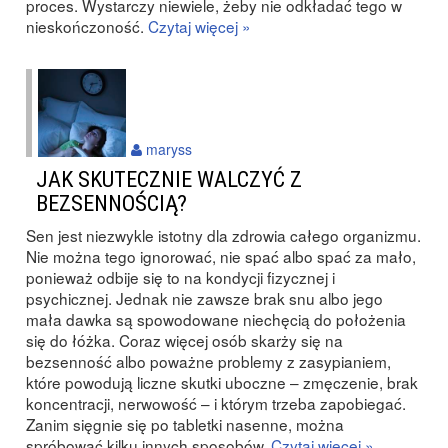
proces. Wystarczy niewiele, żeby nie odkładać tego w
nieskończoność.
Czytaj więcej »
maryss
JAK SKUTECZNIE WALCZYĆ Z
BEZSENNOŚCIĄ?
Sen jest niezwykle istotny dla zdrowia całego organizmu.
Nie można tego ignorować, nie spać albo spać za mało,
ponieważ odbije się to na kondycji fizycznej i
psychicznej. Jednak nie zawsze brak snu albo jego
mała dawka są spowodowane niechęcią do położenia
się do łóżka. Coraz więcej osób skarży się na
bezsenność albo poważne problemy z zasypianiem,
które powodują liczne skutki uboczne – zmęczenie, brak
koncentracji, nerwowość – i którym trzeba zapobiegać.
Zanim sięgnie się po tabletki nasenne, można
spróbować kilku innych sposobów.
Czytaj więcej »