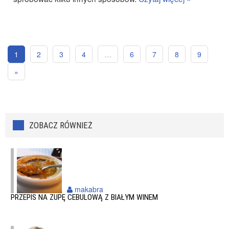
1
2
3
4
…
6
7
8
9
»
ZOBACZ RÓWNIEŻ
makabra
PRZEPIS NA ZUPĘ CEBULOWĄ Z BIAŁYM WINEM