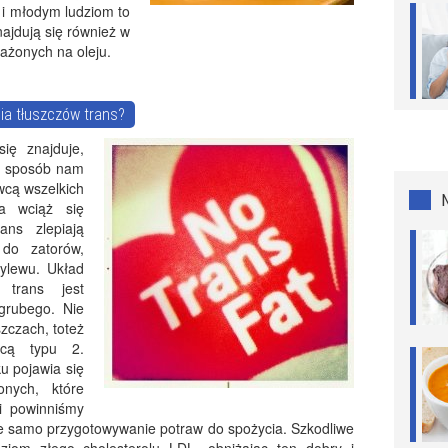
 i młodym ludziom to
najdują się również w
ażonych na oleju.
ia tłuszczów trans?
ię znajduje,
i sposób nam
wcą wszelkich
ta wciąż się
ans zlepiają
 do zatorów,
ylewu. Układ
 trans jest
 grubego. Nie
zczach, toteż
ycą typu 2.
u pojawia się
onych, które
i powinniśmy
kie samo przygotowywanie potraw do spożycia. Szkodliwe