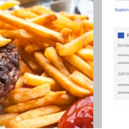
Supleme
Witamin
Zdrowe
borów
brak akty
prawidło
ziarno
zastosow
plastiko