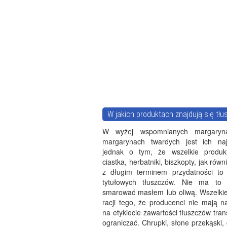
W jakich produktach znajdują się tłu
W wyżej wspomnianych margaryna
margarynach twardych jest ich naj
jednak o tym, że wszelkie produkt
ciastka, herbatniki, biszkopty, jak rów
z długim terminem przydatności to 
tytułowych tłuszczów. Nie ma to 
smarować masłem lub oliwą. Wszelkie
racji tego, że producenci nie mają 
na etykiecie zawartości tłuszczów trans
ograniczać. Chrupki, słone przekąski,