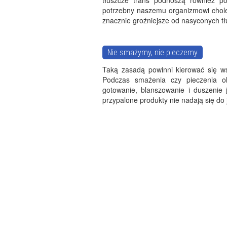
tłuszcze trans podnoszą również po
potrzebny naszemu organizmowi chole
znacznie groźniejsze od nasyconych t
Nie smażymy, nie pieczemy
Taką zasadą powinni kierować się ws
Podczas smażenia czy pieczenia ol
gotowanie, blanszowanie i duszenie 
przypalone produkty nie nadają się do 