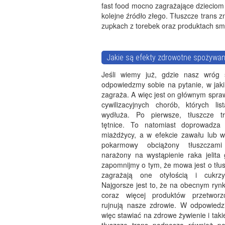
fast food mocno zagrażające dzieciom
kolejne źródło złego. Tłuszcze trans z
zupkach z torebek oraz produktach sm
Jakie są efekty zdrowotne spożywan
Jeśli wiemy już, gdzie nasz wróg s
odpowiedzmy sobie na pytanie, w jak
zagraża. A więc jest on głównym spra
cywilizacyjnych chorób, których lis
wydłuża. Po pierwsze, tłuszcze tr
tętnice. To natomiast doprowadza
miażdżycy, a w efekcie zawału lub w
pokarmowy obciążony tłuszczami
narażony na wystąpienie raka jelita
zapomnijmy o tym, że mowa jest o tłus
zagrażają one otyłością i cukrz
Najgorsze jest to, że na obecnym rynk
coraz więcej produktów przetworz
rujnują nasze zdrowie. W odpowiedz
więc stawiać na zdrowe żywienie i ta