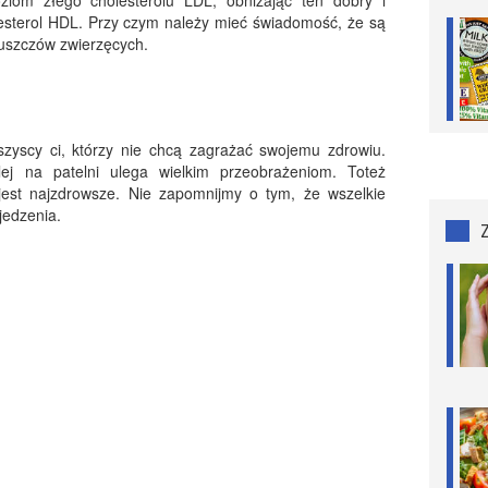
ziom złego cholesterolu LDL, obniżając ten dobry i
sterol HDL. Przy czym należy mieć świadomość, że są
łuszczów zwierzęcych.
zyscy ci, którzy nie chcą zagrażać swojemu zdrowiu.
ej na patelni ulega wielkim przeobrażeniom. Toteż
jest najzdrowsze. Nie zapomnijmy o tym, że wszelkie
jedzenia.