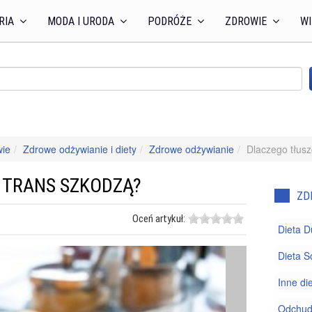
RIA
MODA I URODA
PODRÓŻE
ZDROWIE
WI
wie
Zdrowe odżywianie i diety
Zdrowe odżywianie
Dlaczego tłus
 TRANS SZKODZĄ?
ZD
Oceń artykuł:
Dieta 
Dieta S
Inne di
Odchud