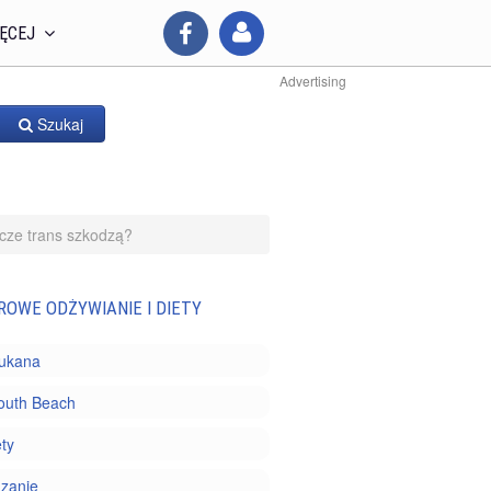
ĘCEJ
Advertising
Szukaj
zcze trans szkodzą?
ROWE ODŻYWIANIE I DIETY
Dukana
outh Beach
ety
zanie