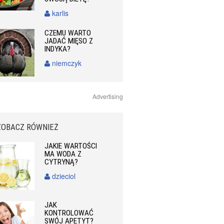
karlis
CZEMU WARTO
JADAĆ MIĘSO Z
INDYKA?
niemczyk
Advertising
ZOBACZ RÓWNIEŻ
JAKIE WARTOŚCI
MA WODA Z
CYTRYNĄ?
dzieciol
JAK
KONTROLOWAĆ
SWÓJ APETYT?