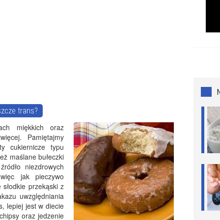
szcze trans?
ch miękkich oraz
więcej. Pamiętajmy
y cukiernicze typu
nież maślane bułeczki
źródło niezdrowych
więc jak pieczywo
 słodkie przekąski z
nakazu uwzględniania
, lepiej jest w diecie
 chipsy oraz jedzenie