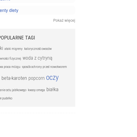
nty diety
Pokaż więcej
y i minerały
 odżywianie
POPULARNE TAGI
ki
ataki migreny
kaloryczność owoców
woda z cytryną
wności fizycznej
wa praca mózgu
sposób ochrony przed nowotworem
oczy
beta-karoten
popcorn
białka
anie octu jabłkowego
kwasy omega
we pudełko