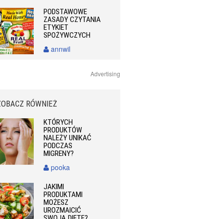
PODSTAWOWE
ZASADY CZYTANIA
ETYKIET
SPOŻYWCZYCH
annwil
Advertising
ZOBACZ RÓWNIEŻ
KTÓRYCH
PRODUKTÓW
NALEŻY UNIKAĆ
PODCZAS
MIGRENY?
pooka
JAKIMI
PRODUKTAMI
MOŻESZ
UROZMAICIĆ
SWOJĄ DIETĘ?