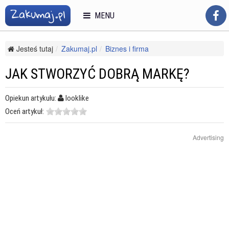
MENU
Jesteś tutaj
Zakumaj.pl
Biznes i firma
Reklama i public relations
Promocja i reklama w mediach
Jak stworzyć dobrą markę?
JAK STWORZYĆ DOBRĄ MARKĘ?
Opiekun artykułu:
looklike
Oceń artykuł:
Advertising