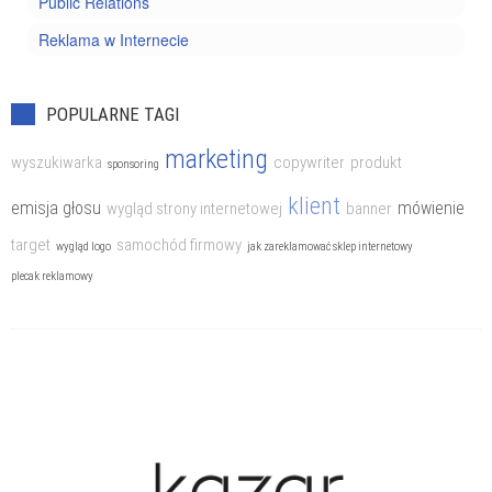
Public Relations
Reklama w Internecie
POPULARNE TAGI
marketing
wyszukiwarka
copywriter
produkt
sponsoring
klient
emisja głosu
mówienie
wygląd strony internetowej
banner
target
samochód firmowy
wygląd logo
jak zareklamować sklep internetowy
plecak reklamowy