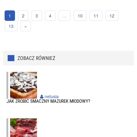
1
2
3
4
…
10
11
12
13
»
ZOBACZ RÓWNIEŻ
netusia
JAK ZROBIĆ SMACZNY MAZUREK MIODOWY?