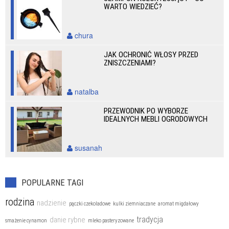
WARTO WIEDZIEĆ?
chura
JAK OCHRONIĆ WŁOSY PRZED
ZNISZCZENIAMI?
natalba
PRZEWODNIK PO WYBORZE
IDEALNYCH MEBLI OGRODOWYCH
susanah
POPULARNE TAGI
rodzina
nadzienie
pączki czekoladowe
kulki ziemniaczane
aromat migdałowy
tradycja
danie rybne
smażenie cynamon
mleko pasteryzowane