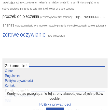
zaskakujące potrawy z gofrownicy
jedzenie na mieście
składniki na sernik
ciasto w pięć minut
skórka awokado
prażenie na patelni mikrofalówka
smażone potrawy
proszek do pieczenia
mąka ziemniaczana
przechowywanie bitej śmietany
ananas
ekspresowe ciasto cynamonowe
sposoby prażenia wiórek kokosowych
zdrowe gotowanie
zdrowe odżywianie
niska temperatura
Zakumaj to!
O nas
Regulamin
Polityka prywatności
Kontakt
Społeczność
Kontynuując przeglądanie tej strony akceptujesz użycie plików
Zakumaj na Facebooku
cookie.
RSS
Polityka prywatności