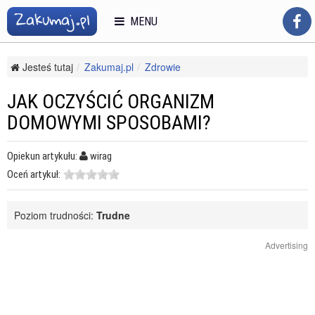
MENU
Jesteś tutaj
Zakumaj.pl
Zdrowie
Zdrowe odżywianie i diety
Zdrowe odżywianie
Jak oczyścić organizm domowymi sposobami?
JAK OCZYŚCIĆ ORGANIZM
DOMOWYMI SPOSOBAMI?
Opiekun artykułu:
wirag
Oceń artykuł:
Poziom trudności:
Trudne
Advertising