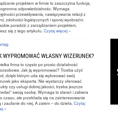
ądzanie projektem w firmie to zaszczytna funkcja,
 i ogromna odpowiedzialnośc. Wymaga
jętności przewidywania, nawiązywania relacji z
mi, zdolności logistycznych i sporej wyobraźni.
sobie poradzić z zarządzaniem projektem,
esz się z tego artykułu.
Czytaj więcej »
rtajg
K WYPROMOWAĆ WŁASNY WIZERUNEK?
ielka firma to często po prostu działalność
noosobowa. Jak ją wypromować? Trzeba użyć
d, dzięki którym uda się wykreować swój
runek jako eksperta. Nie wystarczy oferować
ukty czy usługi dobrej jakości, trzeba jeszcze
zedać” swoją osobę. Wymaga to starań i zabiera
o czasu, ale przekłada się na zainteresowanie
ą i zaufanie do niej. A zatem – do dzieła.
Czytaj
ej »