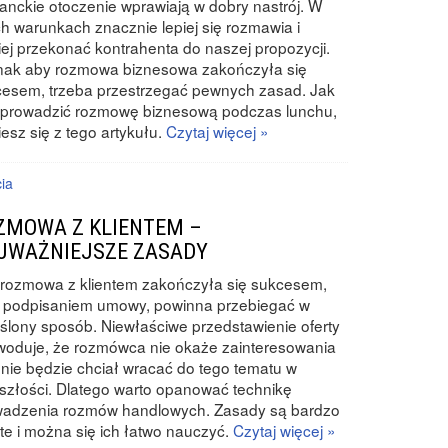
anckie otoczenie wprawiają w dobry nastrój. W
ch warunkach znacznie lepiej się rozmawia i
iej przekonać kontrahenta do naszej propozycji.
nak aby rozmowa biznesowa zakończyła się
esem, trzeba przestrzegać pewnych zasad. Jak
eprowadzić rozmowę biznesową podczas lunchu,
esz się z tego artykułu.
Czytaj więcej »
cia
ZMOWA Z KLIENTEM –
JWAŻNIEJSZE ZASADY
rozmowa z klientem zakończyła się sukcesem,
i podpisaniem umowy, powinna przebiegać w
ślony sposób. Niewłaściwe przedstawienie oferty
oduje, że rozmówca nie okaże zainteresowania
i nie będzie chciał wracać do tego tematu w
szłości. Dlatego warto opanować technikę
wadzenia rozmów handlowych. Zasady są bardzo
te i można się ich łatwo nauczyć.
Czytaj więcej »