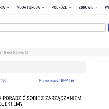
RIA
MODA I URODA
PODRÓŻE
ZDROWIE
WI
s i firma (strona 2)
Prawo pracy i BHP
70
10
K PORADZIĆ SOBIE Z ZARZĄDZANIEM
OJEKTEM?