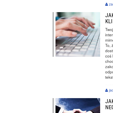
za
JA
KL
Twoj
inte
mimo
To, 
dost
coś 
chod
zako
odpo
teks
jac
JA
NE