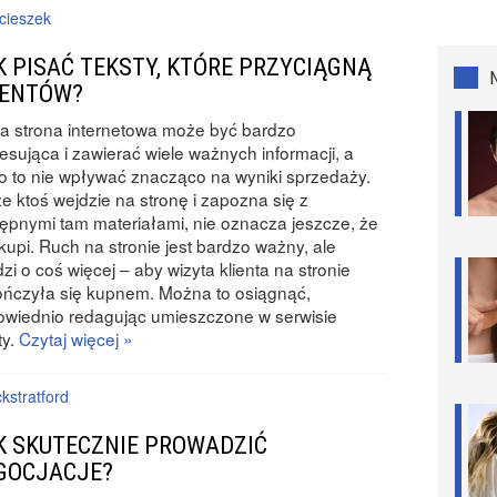
cieszek
K PISAĆ TEKSTY, KTÓRE PRZYCIĄGNĄ
IENTÓW?
a strona internetowa może być bardzo
resująca i zawierać wiele ważnych informacji, a
 to nie wpływać znacząco na wyniki sprzedaży.
że ktoś wejdzie na stronę i zapozna się z
ępnymi tam materiałami, nie oznacza jeszcze, że
kupi. Ruch na stronie jest bardzo ważny, ale
zi o coś więcej – aby wizyta klienta na stronie
ńczyła się kupnem. Można to osiągnąć,
wiednio redagując umieszczone w serwisie
ty.
Czytaj więcej »
kstratford
K SKUTECZNIE PROWADZIĆ
GOCJACJE?