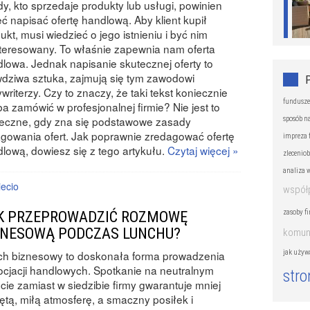
y, kto sprzedaje produkty lub usługi, powinien
ć napisać ofertę handlową. Aby klient kupił
ukt, musi wiedzieć o jego istnieniu i być nim
teresowany. To właśnie zapewnia nam oferta
lowa. Jednak napisanie skutecznej oferty to
dziwa sztuka, zajmują się tym zawodowi
writerzy. Czy to znaczy, że taki tekst koniecznie
fundusze
ba zamówić w profesjonalnej firmie? Nie jest to
ieczne, gdy zna się podstawowe zasady
sposób n
gowania ofert. Jak poprawnie zredagować ofertę
impreza 
lową, dowiesz się z tego artykułu.
Czytaj więcej »
zleceniob
analiza 
iecio
współ
zasoby f
K PRZEPROWADZIĆ ROZMOWĘ
ZNESOWĄ PODCZAS LUNCHU?
komuni
jak używ
ch biznesowy to doskonała forma prowadzenia
cjacji handlowych. Spotkanie na neutralnym
stro
cie zamiast w siedzibie firmy gwarantuje mniej
ętą, miłą atmosferę, a smaczny posiłek i