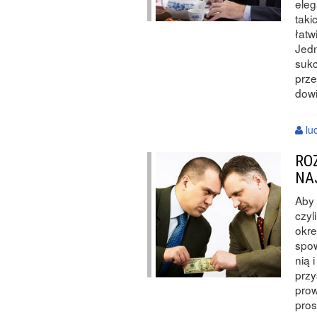
eleg
taki
łatw
Jed
sukc
prz
dowi
lu
RO
NA
Aby 
czyl
okre
spow
nią 
przy
pro
pros