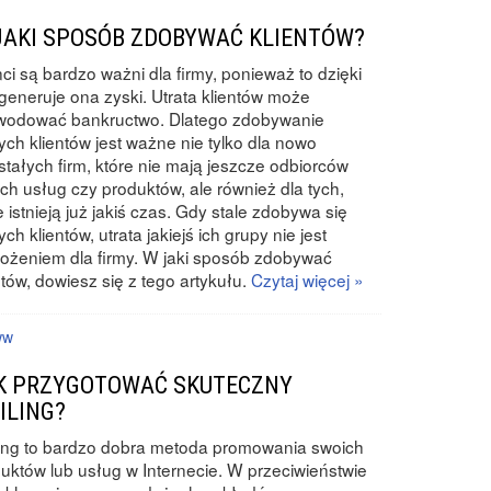
JAKI SPOSÓB ZDOBYWAĆ KLIENTÓW?
nci są bardzo ważni dla firmy, ponieważ to dzięki
generuje ona zyski. Utrata klientów może
wodować bankructwo. Dlatego zdobywanie
ch klientów jest ważne nie tylko dla nowo
tałych firm, które nie mają jeszcze odbiorców
ch usług czy produktów, ale również dla tych,
e istnieją już jakiś czas. Gdy stale zdobywa się
ch klientów, utrata jakiejś ich grupy nie jest
ożeniem dla firmy. W jaki sposób zdobywać
ntów, dowiesz się z tego artykułu.
Czytaj więcej »
ww
K PRZYGOTOWAĆ SKUTECZNY
ILING?
ing to bardzo dobra metoda promowania swoich
uktów lub usług w Internecie. W przeciwieństwie