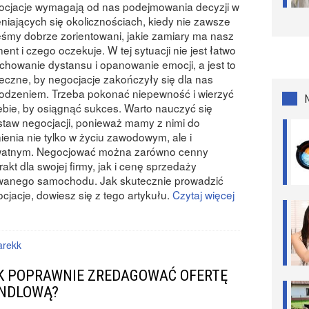
ocjacje wymagają od nas podejmowania decyzji w
niających się okolicznościach, kiedy nie zawsze
eśmy dobrze zorientowani, jakie zamiary ma nasz
ent i czego oczekuje. W tej sytuacji nie jest łatwo
chowanie dystansu i opanowanie emocji, a jest to
eczne, by negocjacje zakończyły się dla nas
odzeniem. Trzeba pokonać niepewność i wierzyć
ebie, by osiągnąć sukces. Warto nauczyć się
taw negocjacji, ponieważ mamy z nimi do
ienia nie tylko w życiu zawodowym, ale i
watnym. Negocjować można zarówno cenny
rakt dla swojej firmy, jak i cenę sprzedaży
wanego samochodu. Jak skutecznie prowadzić
cjacje, dowiesz się z tego artykułu.
Czytaj więcej
rekk
K POPRAWNIE ZREDAGOWAĆ OFERTĘ
NDLOWĄ?