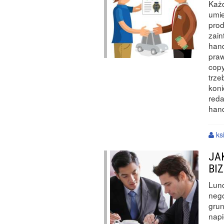
Każd
umie
prod
zain
hand
praw
copy
trze
kon
reda
hand
ks
JA
BI
Lun
nego
grun
napi