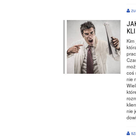
zu
JA
KL
Kim 
któr
pra
Czas
może
coś 
nie 
Wiel
któr
rozm
klie
nie 
dowi
sz