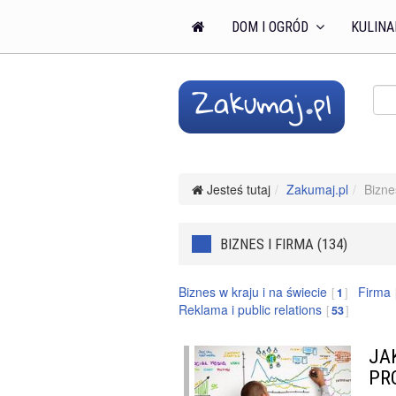
DOM I OGRÓD
KULINA
Jesteś tutaj
Zakumaj.pl
Bizne
BIZNES I FIRMA (134)
Biznes w kraju i na świecie
Firma
1
Reklama i public relations
53
JA
PR