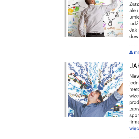
Zarz
ale
umie
ludź
Jak 
dowi
ma
JA
Niew
jed
meto
wize
prod
„spr
spor
firm
więc