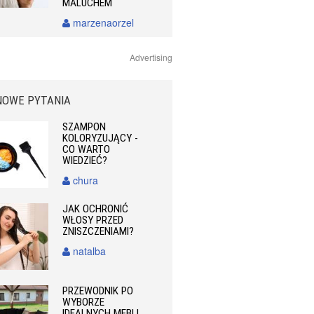
MALUCHEM
marzenaorzel
Advertising
NOWE PYTANIA
SZAMPON
KOLORYZUJĄCY -
CO WARTO
WIEDZIEĆ?
chura
JAK OCHRONIĆ
WŁOSY PRZED
ZNISZCZENIAMI?
natalba
PRZEWODNIK PO
WYBORZE
IDEALNYCH MEBLI