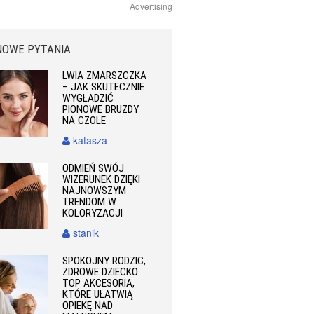
Advertising
NOWE PYTANIA
LWIA ZMARSZCZKA
– JAK SKUTECZNIE
WYGŁADZIĆ
PIONOWE BRUZDY
NA CZOLE
katasza
ODMIEŃ SWÓJ
WIZERUNEK DZIĘKI
NAJNOWSZYM
TRENDOM W
KOLORYZACJI
stanik
SPOKOJNY RODZIC,
ZDROWE DZIECKO.
TOP AKCESORIA,
KTÓRE UŁATWIĄ
OPIEKĘ NAD