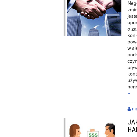
Neg
zmie
jest
opon
o za
koni
pow
w si
pods
czyn
pry
kont
uży
nego
»
ma
JA
HA