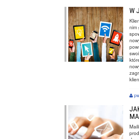
W 
Klie
nim 
spo
nowy
pows
swoi
któr
nowy
zagr
klie
p
JA
MA
Mail
prod