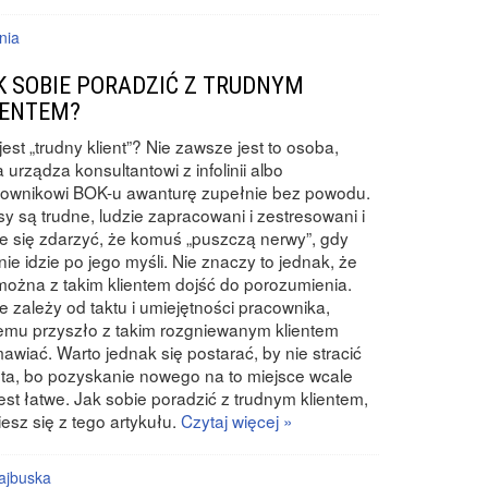
nia
K SOBIE PORADZIĆ Z TRUDNYM
IENTEM?
jest „trudny klient”? Nie zawsze jest to osoba,
a urządza konsultantowi z infolinii albo
cownikowi BOK-u awanturę zupełnie bez powodu.
y są trudne, ludzie zapracowani i zestresowani i
 się zdarzyć, że komuś „puszczą nerwy”, gdy
nie idzie po jego myśli. Nie znaczy to jednak, że
można z takim klientem dojść do porozumienia.
e zależy od taktu i umiejętności pracownika,
emu przyszło z takim rozgniewanym klientem
awiać. Warto jednak się postarać, by nie stracić
nta, bo pozyskanie nowego na to miejsce wcale
jest łatwe. Jak sobie poradzić z trudnym klientem,
esz się z tego artykułu.
Czytaj więcej »
ajbuska