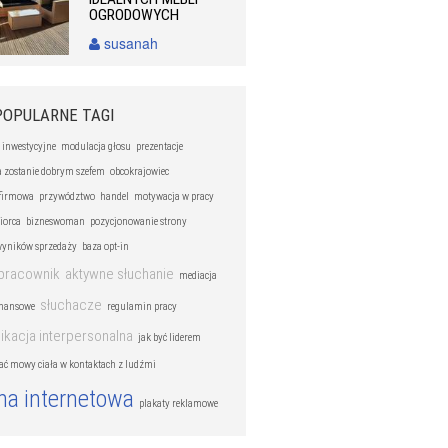
OGRODOWYCH
susanah
POPULARNE TAGI
 inwestycyjne
modulacja głosu
prezentacje
a zostanie dobrym szefem
obcokrajowiec
firmowa
przywództwo
handel
motywacja w pracy
iorca
bizneswoman
pozycjonowanie strony
wyników sprzedaży
baza opt-in
pracownik
aktywne słuchanie
mediacja
słuchacze
inansowe
regulamin pracy
kacja interpersonalna
jak być liderem
ać mowy ciała w kontaktach z ludźmi
na internetowa
plakaty reklamowe