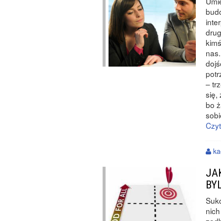
Umie
budo
inte
drug
kimś
nas
dojś
potr
– tr
się,
bo ż
sobi
Czyt
ka
JA
BY
Sukc
nich