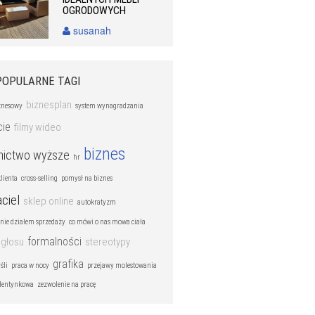
OGRODOWYCH
susanah
POPULARNE TAGI
biznesplan
znesowy
system wynagradzania
cie
filmy wideo
biznes
nictwo wyższe
hr
lienta
cross-selling
pomysł na biznes
aciel
sklep online
autokratyzm
nie działem sprzedaży
co mówi o nas mowa ciała
formalności
 głosu
stereotypy
grafika
śli
praca w nocy
przejawy molestowania
alentynkowa
zezwolenie na pracę