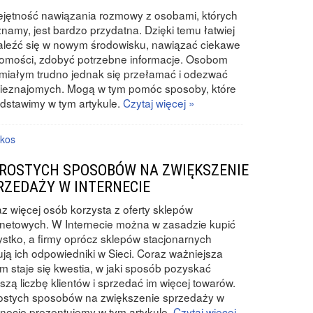
jętność nawiązania rozmowy z osobami, których
znamy, jest bardzo przydatna. Dzięki temu łatwiej
leźć się w nowym środowisku, nawiązać ciekawe
omości, zdobyć potrzebne informacje. Osobom
miałym trudno jednak się przełamać i odezwać
nieznajomych. Mogą w tym pomóc sposoby, które
dstawimy w tym artykule.
Czytaj więcej »
rkos
PROSTYCH SPOSOBÓW NA ZWIĘKSZENIE
RZEDAŻY W INTERNECIE
z więcej osób korzysta z oferty sklepów
rnetowych. W Internecie można w zasadzie kupić
stko, a firmy oprócz sklepów stacjonarnych
ują ich odpowiedniki w Sieci. Coraz ważniejsza
m staje się kwestia, w jaki sposób pozyskać
szą liczbę klientów i sprzedać im więcej towarów.
ostych sposobów na zwiększenie sprzedaży w
rnecie prezentujemy w tym artykule.
Czytaj więcej