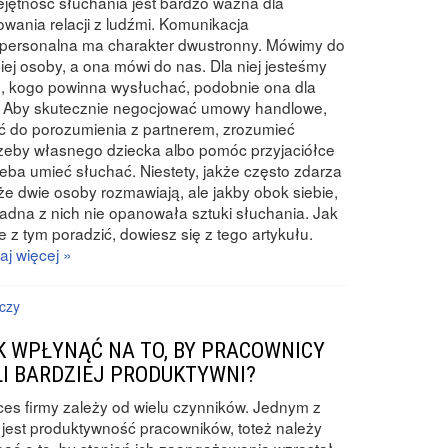
jętność słuchania jest bardzo ważna dla
wania relacji z ludźmi. Komunikacja
rpersonalna ma charakter dwustronny. Mówimy do
iej osoby, a ona mówi do nas. Dla niej jesteśmy
, kogo powinna wysłuchać, podobnie ona dla
. Aby skutecznie negocjować umowy handlowe,
ć do porozumienia z partnerem, zrozumieć
zeby własnego dziecka albo pomóc przyjaciółce
zeba umieć słuchać. Niestety, jakże często zdarza
 że dwie osoby rozmawiają, ale jakby obok siebie,
adna z nich nie opanowała sztuki słuchania. Jak
e z tym poradzić, dowiesz się z tego artykułu.
aj więcej »
czy
K WPŁYNĄĆ NA TO, BY PRACOWNICY
LI BARDZIEJ PRODUKTYWNI?
es firmy zależy od wielu czynników. Jednym z
 jest produktywność pracowników, toteż należy