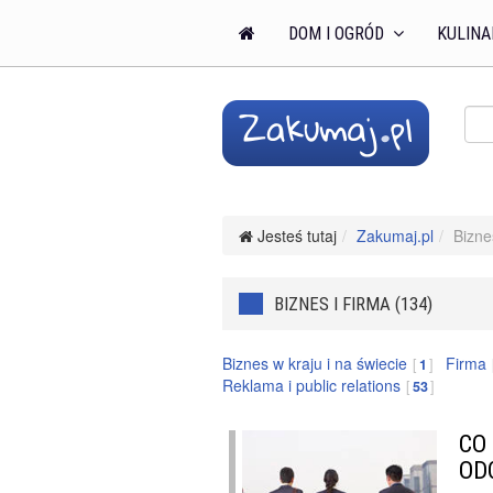
DOM I OGRÓD
KULINA
Jesteś tutaj
Zakumaj.pl
Bizne
BIZNES I FIRMA (134)
Biznes w kraju i na świecie
Firma
1
Reklama i public relations
53
CO
OD