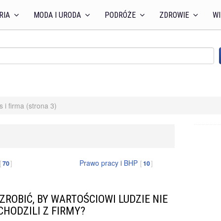
RIA
MODA I URODA
PODRÓŻE
ZDROWIE
WI
s i firma (strona 3)
Prawo pracy i BHP
70
10
 ZROBIĆ, BY WARTOŚCIOWI LUDZIE NIE
CHODZILI Z FIRMY?