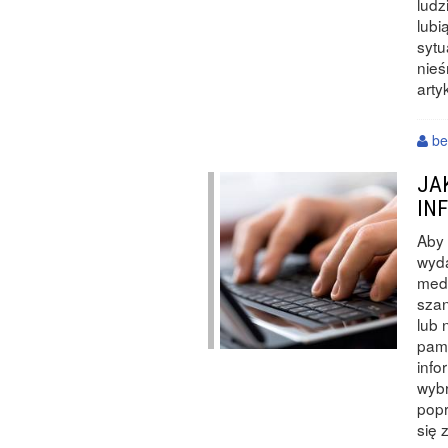
ludz
lubi
sytu
nieś
arty
be
JA
IN
Aby
wyda
medi
szan
lub 
pami
info
wybr
popr
się 