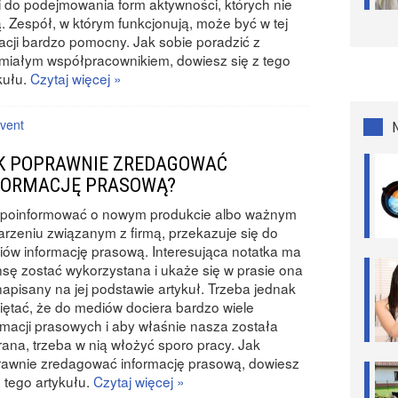
i do podejmowania form aktywności, których nie
ą. Zespół, w którym funkcjonują, może być w tej
acji bardzo pomocny. Jak sobie poradzić z
miałym współpracownikiem, dowiesz się z tego
kułu.
Czytaj więcej »
vent
K POPRAWNIE ZREDAGOWAĆ
FORMACJĘ PRASOWĄ?
 poinformować o nowym produkcie albo ważnym
rzeniu związanym z firmą, przekazuje się do
ów informację prasową. Interesująca notatka ma
sę zostać wykorzystana i ukaże się w prasie ona
napisany na jej podstawie artykuł. Trzeba jednak
ętać, że do mediów dociera bardzo wiele
rmacji prasowych i aby właśnie nasza została
ana, trzeba w nią włożyć sporo pracy. Jak
awnie zredagować informację prasową, dowiesz
z tego artykułu.
Czytaj więcej »