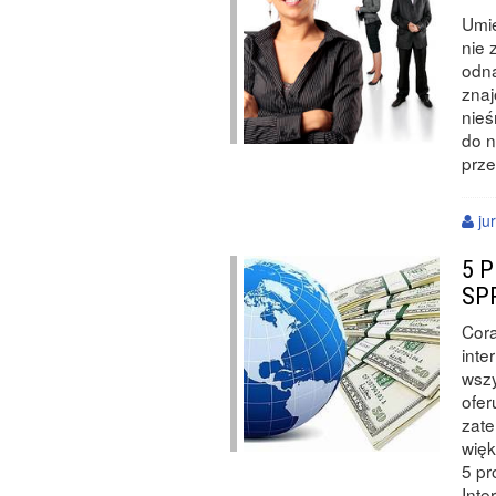
Umie
nie 
odna
znaj
nieś
do 
prze
ju
5 
SP
Cora
inte
wszy
ofer
zate
więk
5 pr
Inte