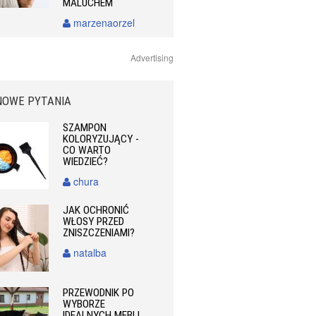
MALUCHEM
marzenaorzel
Advertising
NOWE PYTANIA
SZAMPON
KOLORYZUJĄCY -
CO WARTO
WIEDZIEĆ?
chura
JAK OCHRONIĆ
WŁOSY PRZED
ZNISZCZENIAMI?
natalba
PRZEWODNIK PO
WYBORZE
IDEALNYCH MEBLI