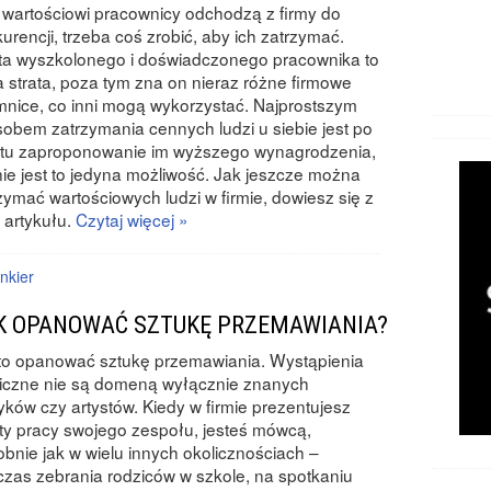
wartościowi pracownicy odchodzą z firmy do
urencji, trzeba coś zrobić, aby ich zatrzymać.
ta wyszkolonego i doświadczonego pracownika to
 strata, poza tym zna on nieraz różne firmowe
mnice, co inni mogą wykorzystać. Najprostszym
obem zatrzymania cennych ludzi u siebie jest po
stu zaproponowanie im wyższego wynagrodzenia,
nie jest to jedyna możliwość. Jak jeszcze można
zymać wartościowych ludzi w firmie, dowiesz się z
 artykułu.
Czytaj więcej »
nkier
K OPANOWAĆ SZTUKĘ PRZEMAWIANIA?
to opanować sztukę przemawiania. Wystąpienia
iczne nie są domeną wyłącznie znanych
tyków czy artystów. Kiedy w firmie prezentujesz
ty pracy swojego zespołu, jesteś mówcą,
bnie jak w wielu innych okolicznościach –
zas zebrania rodziców w szkole, na spotkaniu