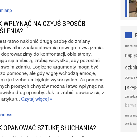
mianp
K WPŁYNĄĆ NA CZYJŚ SPOSÓB
ŚLENIA?
jest łatwo nakłonić drugą osobę do zmiany
lądów albo zaakceptowania nowego rozwiązania.
lunch bi
i doprowadzimy do konfrontacji, obie strony,
napię
ując się ambicją, zrobią wszystko, aby pozostać
y swoim zdaniu. Logiczne argumenty mogą być
szkol
dzo pomocne, ale gdy w grę wchodzą emocje,
obsługa k
nie je trzeba umiejętnie wykorzystać. Za pomocą
nych prostych chwytów można łatwo wpłynąć na
przyj
owisko drugiej osoby. Jak to zrobić, dowiesz się z
zarządza
 artykułu.
Czytaj więcej »
barwa
chness
mapa my
oferta w
K OPANOWAĆ SZTUKĘ SŁUCHANIA?