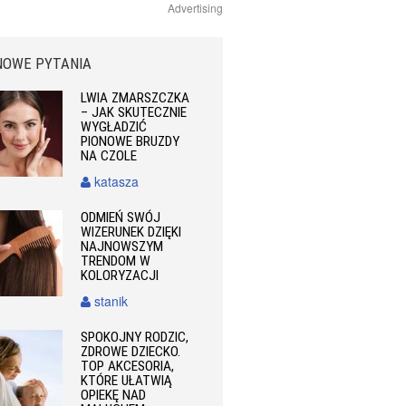
Advertising
NOWE PYTANIA
LWIA ZMARSZCZKA
– JAK SKUTECZNIE
WYGŁADZIĆ
PIONOWE BRUZDY
NA CZOLE
katasza
ODMIEŃ SWÓJ
WIZERUNEK DZIĘKI
NAJNOWSZYM
TRENDOM W
KOLORYZACJI
stanik
SPOKOJNY RODZIC,
ZDROWE DZIECKO.
TOP AKCESORIA,
KTÓRE UŁATWIĄ
OPIEKĘ NAD