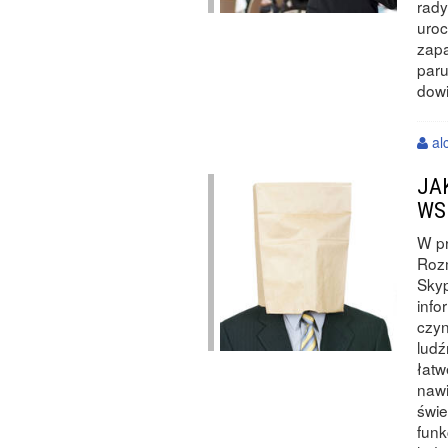
rady
uroc
zapa
paru
dowi
al
JA
WS
W pr
Rozm
Skyp
info
czyn
ludź
łatw
naw
świe
funk