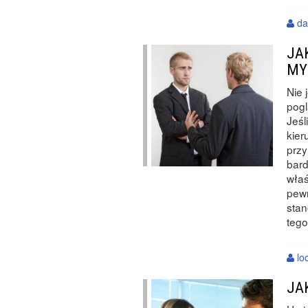
da
JA
MY
Nie 
pog
Jeśl
kier
prz
bar
właś
pew
stan
tego
lo
JA