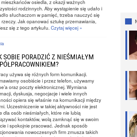
 mieszkańców osiedla, z okazji ważnych
zystości rodzinnych. Aby wystąpienie się udało i
dło słuchaczom w pamięć, trzeba nauczyć się
 rzeczy. Jak opanować sztukę przemawiania,
esz się z tego artykułu.
Czytaj więcej »
cia
K SOBIE PORADZIĆ Z NIEŚMIAŁYM
PÓŁPRACOWNIKIEM?
acy używa się różnych form komunikacji.
awiamy osobiście i przez telefon, używamy
e’a oraz poczty elektronicznej. Wymiana
rmacji, dyskusja, negocjacje i wiele innych
ności opiera się właśnie na komunikacji między
mi. Uczestniczenie w takiej aktywności nie jest
e dla osób nieśmiałych, które nie lubią
iązywać kontaktów, wolą zamknąć się w swoim
cie i spokojnie pracować. Jednak sposób
cjonowania nowoczesnych firm zmusza takich