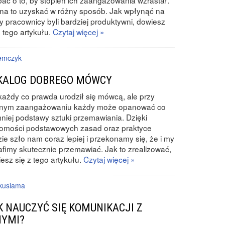
ać o to, by stopień ich zaangażowania wzrastał.
a to uzyskać w różny sposób. Jak wpłynąć na
by pracownicy byli bardziej produktywni, dowiesz
z tego artykułu.
Czytaj więcej »
emczyk
KALOG DOBREGO MÓWCY
każdy co prawda urodził się mówcą, ale przy
nym zaangażowaniu każdy może opanować co
niej podstawy sztuki przemawiania. Dzięki
jomości podstawowych zasad oraz praktyce
ie szło nam coraz lepiej i przekonamy się, że i my
afimy skutecznie przemawiać. Jak to zrealizować,
esz się z tego artykułu.
Czytaj więcej »
kusiama
K NAUCZYĆ SIĘ KOMUNIKACJI Z
NYMI?