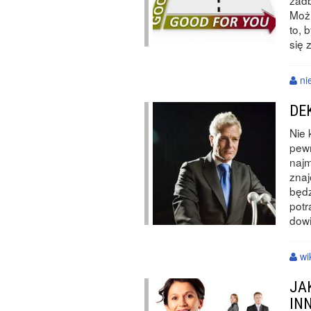
zadb
Możn
to, 
się 
ni
DE
Nie 
pew
najm
zna
będz
potr
dowi
wi
JA
IN