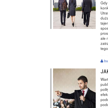
Gdy 
konk
Utra
duża
taje
spos
pro
ale 
zatr
tego
bu
JA
War
publ
poli
efek
podo
podc