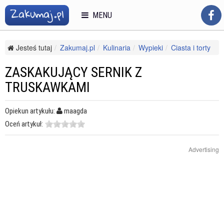
MENU
Jesteś tutaj
Zakumaj.pl
Kulinaria
Wypieki
Ciasta i torty
Zaskakujący sernik z truskawkami
ZASKAKUJĄCY SERNIK Z
TRUSKAWKAMI
Opiekun artykułu:
maagda
Oceń artykuł:
Advertising