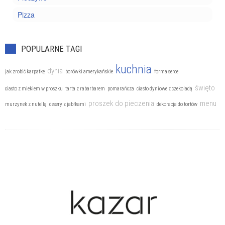
Pizza
POPULARNE TAGI
kuchnia
dynia
jak zrobić karpatkę
borówki amerykańskie
forma serce
święto
ciasto z mlekiem w proszku
tarta z rabarbarem
pomarańcza
ciasto dyniowe z czekoladą
proszek do pieczenia
menu
murzynek z nutellą
desery z jabłkami
dekoracja do tortów