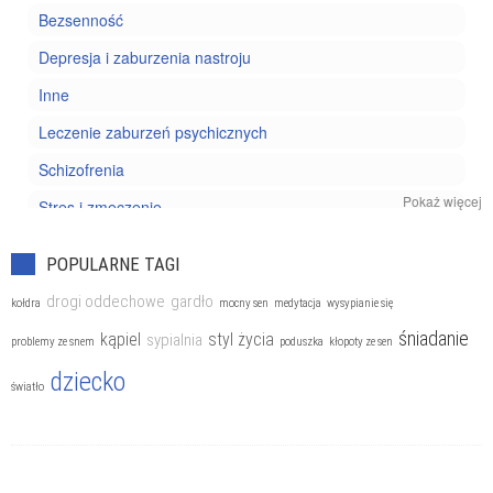
Bezsenność
Depresja i zaburzenia nastroju
Inne
Leczenie zaburzeń psychicznych
Schizofrenia
Pokaż więcej
Stres i zmęczenie
Uzależnienia
POPULARNE TAGI
Zaburzenia nerwicowe
drogi oddechowe
gardło
kołdra
mocny sen
medytacja
wysypianie się
Zaburzenia odżywiania
śniadanie
kąpiel
styl życia
sypialnia
problemy ze snem
poduszka
kłopoty ze sen
dziecko
światło