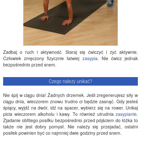
Zadbaj o ruch i aktywność. Staraj się ćwiczyć i żyć aktywnie.
Człowiek zmęczony fizycznie łatwiej
zasypia
. Nie ćwicz jednak
bezpośrednio przed snem.
Czego należy unikać?
Nie śpij w ciągu dnia! Żadnych drzemek. Jeśli zregenerujesz siły w
ciągu dnia, wieczorem znowu trudno ci będzie zasnąć. Gdy jesteś
śpiący, wyjdź na dwór, idź na spacer, wybierz się na rower. Unikaj
picia wieczorem alkoholu i kawy. To również utrudnia
zasypianie
.
Zjadanie obfitego posiłku bezpośrednio przed pójściem do łóżka to
także nie jest dobry pomysł. Nie należy się przejadać, ostatni
posiłek powinien być co najmniej dwie godziny przed snem.