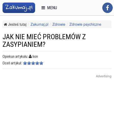
MENU
Jesteś tutaj
Zakumaj.pl
Zdrowie
Zdrowie psychiczne
Bezsenność
Jak nie mieć problemów z zasypianiem?
JAK NIE MIEĆ PROBLEMÓW Z
ZASYPIANIEM?
Opiekun artykułu:
lion
Oceń artykuł:
Advertising