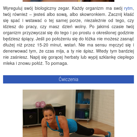
Wyreguluj swój biologiczny zegar. Każdy organizm ma swój
rytm
,
twój również – jesteś albo sową, albo skowronkiem. Zacznij kłaść
się spać i wstawać o tej samej porze, niezależnie od tego, czy
idziesz do pracy, czy masz dzień wolny. Po jakimś czasie twój
organizm przyzwyczai się do tego i po prostu o określonej godzinie
będziesz śpiący. Jeśli po położeniu się do łóżka nie możesz zasnąć
dłużej niż przez 15-20 minut, wstań. Nie ma sensu męczyć się i
denerwować tym, że czas mija, a ty nie śpisz. Wtedy tym bardziej
nie zaśniesz. Napij się gorącej herbaty lub wypij szklankę ciepłego
mleka i znowu połóż. To pomaga.
Ćwiczenia