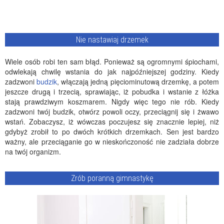
Nie nastawiaj drzemek
Wiele osób robi ten sam błąd. Ponieważ są ogromnymi śpiochami,
odwlekają chwilę wstania do jak najpóźniejszej godziny. Kiedy
zadzwoni
budzik
, włączają jedną pięciominutową drzemkę, a potem
jeszcze drugą i trzecią, sprawiając, iż pobudka i wstanie z łóżka
stają prawdziwym koszmarem. Nigdy więc tego nie rób. Kiedy
zadzwoni twój budzik, otwórz powoli oczy, przeciągnij się i żwawo
wstań. Zobaczysz, iż wówczas poczujesz się znacznie lepiej, niż
gdybyż zrobił to po dwóch krótkich drzemkach. Sen jest bardzo
ważny, ale przeciąganie go w nieskończoność nie zadziała dobrze
na twój organizm.
Zrób poranną gimnastykę