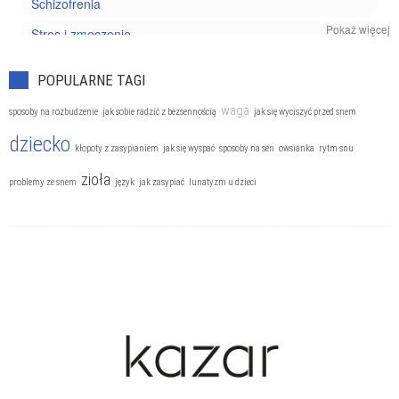
Schizofrenia
Pokaż więcej
Stres i zmęczenie
Uzależnienia
POPULARNE TAGI
Zaburzenia nerwicowe
waga
sposoby na rozbudzenie
jak sobie radzić z bezsennością
jak się wyciszyć przed snem
Zaburzenia odżywiania
dziecko
kłopoty z zasypianiem
jak się wyspać
sposoby na sen
owsianka
rytm snu
zioła
problemy ze snem
język
jak zasypiać
lunatyzm u dzieci