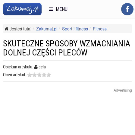
MENU
Jesteś tutaj
Zakumaj.pl
Sport i fitness
Fitness
Pilates i joga
Skuteczne sposoby wzmacniania dolnej części pleców
SKUTECZNE SPOSOBY WZMACNIANIA
DOLNEJ CZĘŚCI PLECÓW
Opiekun artykułu:
cela
Oceń artykuł:
Advertising