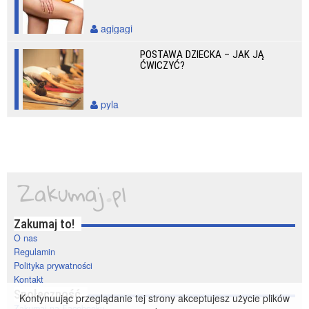
agigagi
POSTAWA DZIECKA – JAK JĄ
ĆWICZYĆ?
pyla
Zakumaj to!
O nas
Regulamin
Polityka prywatności
Kontakt
Społeczność
Kontynuując przeglądanie tej strony akceptujesz użycie plików
Zakumaj na Facebooku