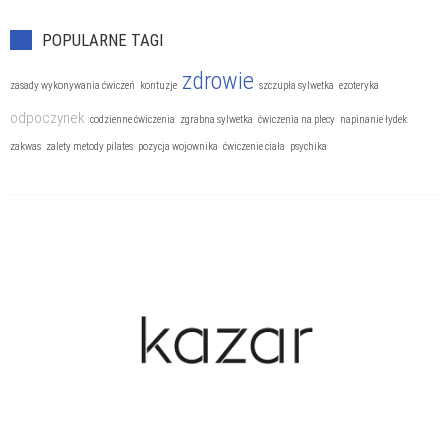
Trening personalny
POPULARNE TAGI
zdrowie
zasady wykonywania ćwiczeń
kontuzje
szczupła sylwetka
ezoteryka
odpoczynek
codzienne ćwiczenia
zgrabna sylwetka
ćwiczenia na plecy
napinanie łydek
zakwas
zalety metody pilates
pozycja wojownika
ćwiczenie ciała
psychika