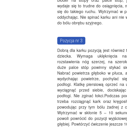
bioder na stopy oraz palce stóp, j
wydaje się to trudne do osiągnięcia,
się do takiego ruchu. Wytrzymać w pr
oddychając. Nie spinać karku ani nie
do bólu obrębu szyjnego.
Pozycja nr 3
Dobrą dla karku pozycją jest również 
dziecka. Wymaga uklęknięcia n
rozstawienia nóg szerzej, na szerok
duże palce stóp powinny stykać si
Nabrać powietrza głęboko w płuca, a
wydychając powietrze, pochylać si
podłogi. Klatkę piersiową oprzeć na 
wyciągnąć przed siebie, dociskają
podłogi. Nie zginać łokci.Podczas po
trzeba rozciągnąć kark oraz kręgosł
powodując przy tym bólu żadnej z cz
Wytrzymać w skłonie 5 – 10 sekun
powoli powrócić do pozycji wyjściowe
głębiej. Powtórzyć ćwiczenie jeszcze 1