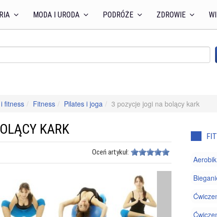
RIA
MODA I URODA
PODRÓŻE
ZDROWIE
WI
i fitness
Fitness
Pilates i joga
3 pozycje jogi na bolący kark
BOLĄCY KARK
FI
Oceń artykuł:
Aerobik
Biegani
Ćwiczen
Ćwiczen