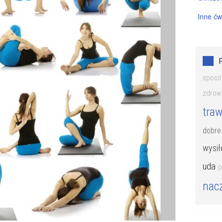
Inne ćw
Pilates 
Trening
sposó
zdrow
traw
dobre
wysił
uda
p
nac