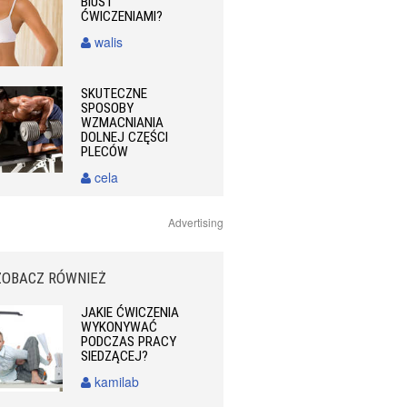
BIUST
ĆWICZENIAMI?
walis
SKUTECZNE
SPOSOBY
WZMACNIANIA
DOLNEJ CZĘŚCI
PLECÓW
cela
Advertising
ZOBACZ RÓWNIEŻ
JAKIE ĆWICZENIA
WYKONYWAĆ
PODCZAS PRACY
SIEDZĄCEJ?
kamilab