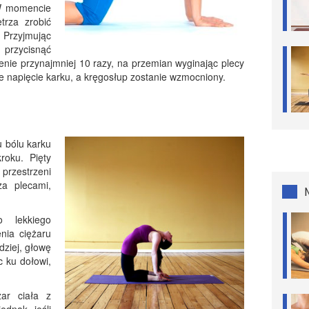
.W momencie
trza zrobić
. Przyjmując
 przycisnąć
czenie przynajmniej 10 razy, na przemian wyginając plecy
ie napięcie karku, a kręgosłup zostanie wzmocniony.
u bólu karku
oku. Pięty
rzestrzeni
a plecami,
o lekkiego
enia ciężaru
dziej, głowę
c ku dołowi,
ar ciała z