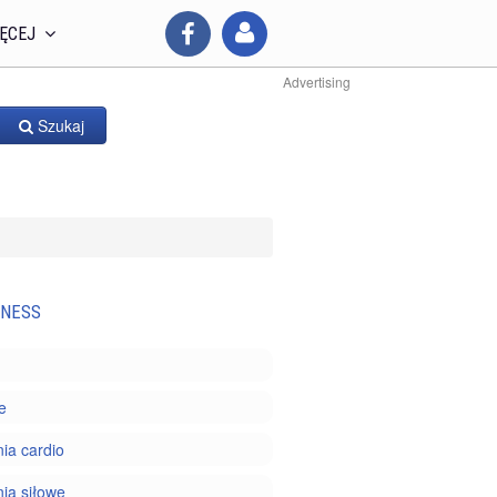
ĘCEJ
Advertising
Szukaj
TNESS
e
ia cardio
ia siłowe