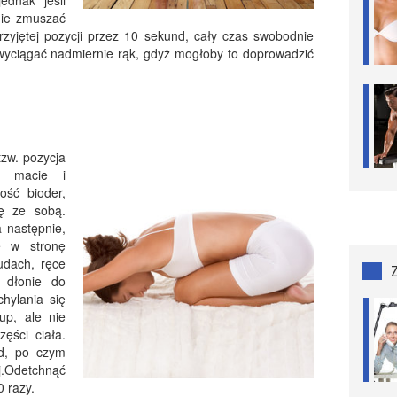
ednak jeśli
 nie zmuszać
zyjętej pozycji przez 10 sekund, cały czas swobodnie
 wyciągać nadmiernie rąk, gdyż mogłoby to doprowadzić
tzw. pozycja
a macie i
ość bioder,
ę ze sobą.
 następnie,
ę w stronę
udach, ręce
c dłonie do
chylania się
up, ale nie
ęści ciała.
d, po czym
j.Odetchnąć
0 razy.