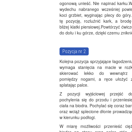
ogonową unieść. Nie napinać karku
wydechu nabranego wcześniej powie
koci grzbiet, wyginając plecy do góry
tę pozycję, rozluźnić kark, a brodę
bliżej klatki piersiowej.Powtórzyć ćwi
do dołu i ku górze, dzięki czemu znikn
Pozycja nr 2
Kolejna pozycja sprzyjające łagodzeni
wymaga stanięcia na macie w rozkr
skierować lekko do wewnątrz p
pomiędzy nogami, a ręce ułożyć z
splatając palce.
Z pozycji wyjściowej przejść d
pochylenia się do przodu i przeniesi
ciała na biodra. Pochylać się coraz bar
oraz wciąż splecione dłonie prowadzą
w kierunku podłogi.
W miarę możliwości przenieść cięż