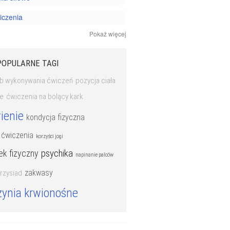
iczenia
Pokaż więcej
i joga
 personalny
POPULARNE TAGI
b wykonywania ćwiczeń
pozycja ciała
e
ćwiczenia na bolący kark
ienie
kondycja fizyczna
 ćwiczenia
korzyści jogi
psychika
ek fizyczny
napinanie palców
zakwasy
rzysiad
zynia krwionośne