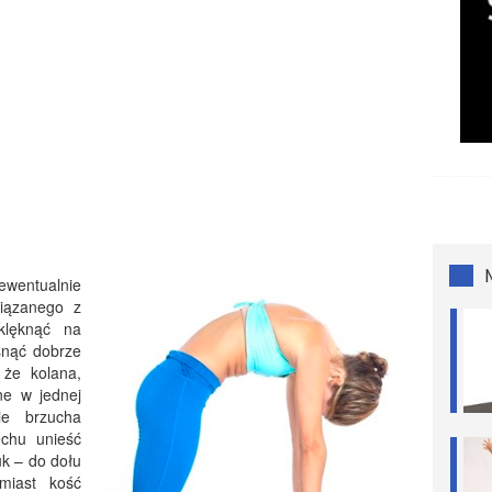
wentualnie
iązanego z
klęknąć na
snąć dobrze
 że kolana,
ne w jednej
ie brzucha
chu unieść
uk – do dołu
miast kość