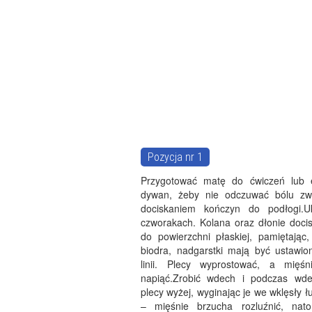
Pozycja nr 1
Przygotować matę do ćwiczeń lub e
dywan, żeby nie odczuwać bólu zw
dociskaniem kończyn do podłogi.U
czworakach. Kolana oraz dłonie doci
do powierzchni płaskiej, pamiętając,
biodra, nadgarstki mają być ustawio
linii. Plecy wyprostować, a mięśn
napiąć.Zrobić wdech i podczas wde
plecy wyżej, wyginając je we wklęsły ł
– mięśnie brzucha rozluźnić, nato