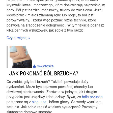
kryształki kwasu moczowego, które doskwierają najczęściej w
nocy. Ból jest bardzo intensywny, trudny do zniesienia. Jeżeli
kiedykolwiek miałeś złamaną rękę lub nogę, to ból jest
porównywalny. Trzeba więc poznać różne techniki, które
pozwolą na złagodzenie dolegliwości. W tym tekście poznasz
kilka cennych wskazówek, jak sobie z tym radzić.
Czytaj więcej »
mwieteska
JAK POKONAĆ BÓL BRZUCHA?
Co zrobić, gdy boli brzuch? Taki ból powoduje duży
dyskomfort. Może być objawem poważnej choroby lub
chwilowej niestrawności. Zarówno w jednym, jak i drugim
przypadku jest uciążliwy i dokuczliwy. Bywa, że
bóle brzucha
połączone są z
biegunką
i bólem głowy. Są wtedy wynikiem
zatrucia. Jak sobie radzić w takich sytuacjach? Poznajmy
skuteczne domowe sposoby.