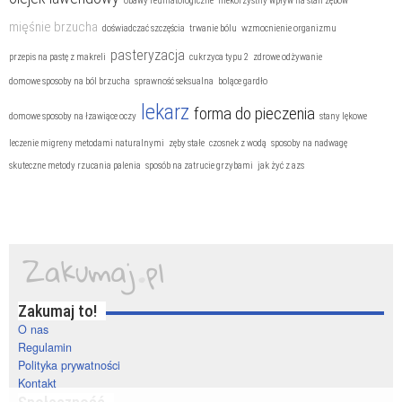
obawy reumatologiczne
niekorzystny wpływ na stan zębów
mięśnie brzucha
doświadczać szczęścia
trwanie bólu
wzmocnienie organizmu
pasteryzacja
przepis na pastę z makreli
cukrzyca typu 2
zdrowe odżywanie
domowe sposoby na ból brzucha
sprawność seksualna
bolące gardło
lekarz
forma do pieczenia
domowe sposoby na łzawiące oczy
stany lękowe
leczenie migreny metodami naturalnymi
zęby stałe
czosnek z wodą
sposoby na nadwagę
skuteczne metody rzucania palenia
sposób na zatrucie grzybami
jak żyć z azs
Zakumaj to!
O nas
Regulamin
Polityka prywatności
Kontakt