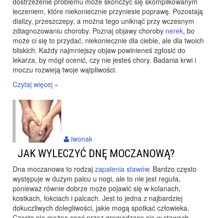
dostrzeżenie problemu może skończyć się skomplikowanym
leczeniem, które niekoniecznie przyniesie poprawę. Pozostają
dializy, przeszczepy, a można tego uniknąć przy wczesnym
zdiagnozowaniu choroby. Poznaj objawy
choroby
nerek
, bo
może ci się to przydać, niekoniecznie dla ciebie, ale dla twoich
bliskich. Każdy najmniejszy objaw powinieneś zgłosić do
lekarza, by mógł ocenić, czy nie jesteś chory. Badania krwi i
moczu rozwieją twoje wątpliwości.
Czytaj więcej »
iwonak
JAK WYLECZYĆ DNĘ MOCZANOWĄ?
Dna moczanowa
to rodzaj
zapalenia stawów
. Bardzo często
występuje w dużym palcu u nogi, ale to nie jest reguła,
ponieważ równie dobrze może pojawić się w kolanach,
kostkach, łokciach i palcach. Jest to jedna z najbardziej
dokuczliwych dolegliwości, jakie mogą spotkać człowieka.
Często nie można spać przez gromadzące się w stawach