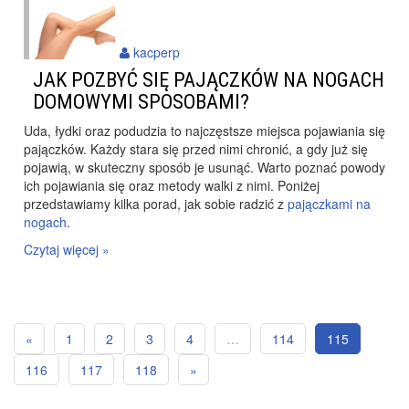
kacperp
JAK POZBYĆ SIĘ PAJĄCZKÓW NA NOGACH
DOMOWYMI SPOSOBAMI?
Uda, łydki oraz podudzia to najczęstsze miejsca pojawiania się
pajączków. Każdy stara się przed nimi chronić, a gdy już się
pojawią, w skuteczny sposób je usunąć. Warto poznać powody
ich pojawiania się oraz metody walki z nimi. Poniżej
przedstawiamy kilka porad, jak sobie radzić z
pajączkami na
nogach
.
Czytaj więcej »
«
1
2
3
4
…
114
115
116
117
118
»