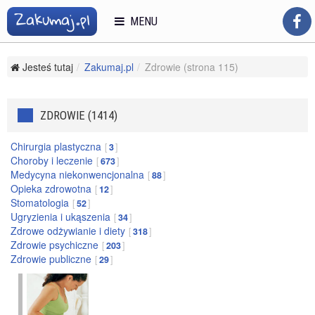
MENU
Jesteś tutaj
Zakumaj.pl
Zdrowie (strona 115)
ZDROWIE (1414)
Chirurgia plastyczna
3
Choroby i leczenie
673
Medycyna niekonwencjonalna
88
Opieka zdrowotna
12
Stomatologia
52
Ugryzienia i ukąszenia
34
Zdrowe odżywianie i diety
318
Zdrowie psychiczne
203
Zdrowie publiczne
29