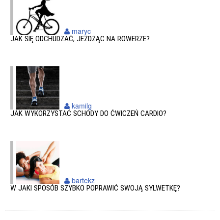
maryc
JAK SIĘ ODCHUDZAĆ, JEŻDŻĄC NA ROWERZE?
kamilg
JAK WYKORZYSTAĆ SCHODY DO ĆWICZEŃ CARDIO?
bartekz
W JAKI SPOSÓB SZYBKO POPRAWIĆ SWOJĄ SYLWETKĘ?