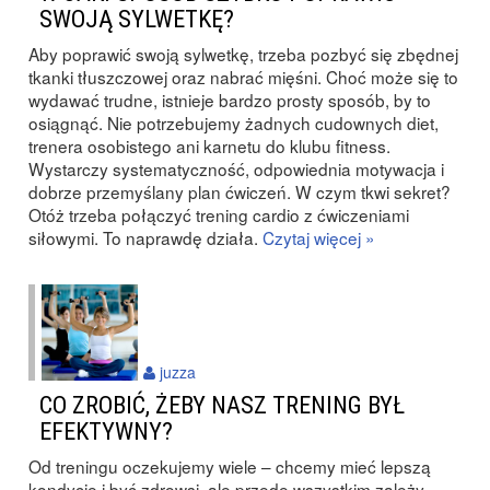
SWOJĄ SYLWETKĘ?
Aby poprawić swoją sylwetkę, trzeba pozbyć się zbędnej
tkanki tłuszczowej oraz nabrać mięśni. Choć może się to
wydawać trudne, istnieje bardzo prosty sposób, by to
osiągnąć. Nie potrzebujemy żadnych cudownych diet,
trenera osobistego ani karnetu do klubu fitness.
Wystarczy systematyczność, odpowiednia motywacja i
dobrze przemyślany plan ćwiczeń. W czym tkwi sekret?
Otóż trzeba połączyć trening cardio z ćwiczeniami
siłowymi. To naprawdę działa.
Czytaj więcej »
juzza
CO ZROBIĆ, ŻEBY NASZ TRENING BYŁ
EFEKTYWNY?
Od treningu oczekujemy wiele – chcemy mieć lepszą
kondycję i być zdrowsi, ale przede wszystkim zależy