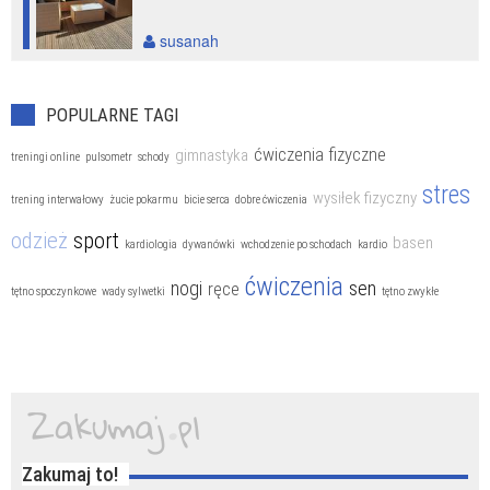
susanah
POPULARNE TAGI
ćwiczenia fizyczne
gimnastyka
treningi online
pulsometr
schody
stres
wysiłek fizyczny
trening interwałowy
żucie pokarmu
bicie serca
dobre ćwiczenia
odzież
sport
basen
kardiologia
dywanówki
wchodzenie po schodach
kardio
ćwiczenia
sen
nogi
ręce
tętno spoczynkowe
wady sylwetki
tętno zwykłe
Zakumaj to!