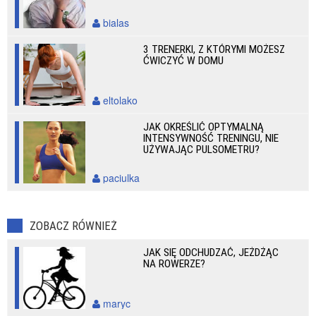
bialas
3 TRENERKI, Z KTÓRYMI MOŻESZ
ĆWICZYĆ W DOMU
eltolako
JAK OKREŚLIĆ OPTYMALNĄ
INTENSYWNOŚĆ TRENINGU, NIE
UŻYWAJĄC PULSOMETRU?
paciulka
ZOBACZ RÓWNIEŻ
JAK SIĘ ODCHUDZAĆ, JEŻDŻĄC
NA ROWERZE?
maryc