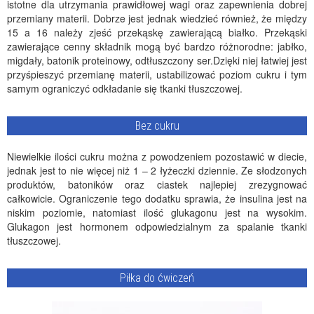
istotne dla utrzymania prawidłowej wagi oraz zapewnienia dobrej
przemiany materii. Dobrze jest jednak wiedzieć również, że między
15 a 16 należy zjeść przekąskę zawierającą białko. Przekąski
zawierające cenny składnik mogą być bardzo różnorodne: jabłko,
migdały, batonik proteinowy, odtłuszczony ser.Dzięki niej łatwiej jest
przyśpieszyć przemianę materii, ustabilizować poziom cukru i tym
samym ograniczyć odkładanie się tkanki tłuszczowej.
Bez cukru
Niewielkie ilości cukru można z powodzeniem pozostawić w diecie,
jednak jest to nie więcej niż 1 – 2 łyżeczki dziennie. Ze słodzonych
produktów, batoników oraz ciastek najlepiej zrezygnować
całkowicie. Ograniczenie tego dodatku sprawia, że insulina jest na
niskim poziomie, natomiast ilość glukagonu jest na wysokim.
Glukagon jest hormonem odpowiedzialnym za spalanie tkanki
tłuszczowej.
Piłka do ćwiczeń