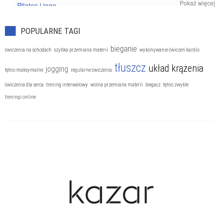
Pokaż więcej
Pilates i joga
Trening personalny
POPULARNE TAGI
bieganie
ćwiczenia na schodach
szybka przemiana materii
wykonywanie ćwiczeń kardio
tłuszcz
układ krążenia
jogging
tętno maksymalne
regularne ćwiczenia
ćwiczenia dla serca
trening interwałowy
wolna przemiana materii
biegacz
tętno zwykłe
treningi online