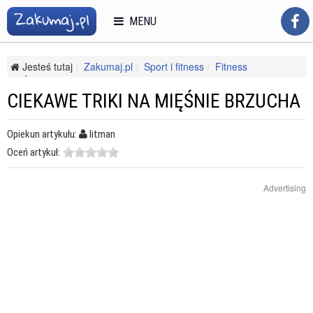
MENU
Jesteś tutaj
Zakumaj.pl
Sport i fitness
Fitness
Ćwiczenia cardio
Ciekawe triki na mięśnie brzucha
CIEKAWE TRIKI NA MIĘŚNIE BRZUCHA
Opiekun artykułu:
litman
Oceń artykuł:
Advertising