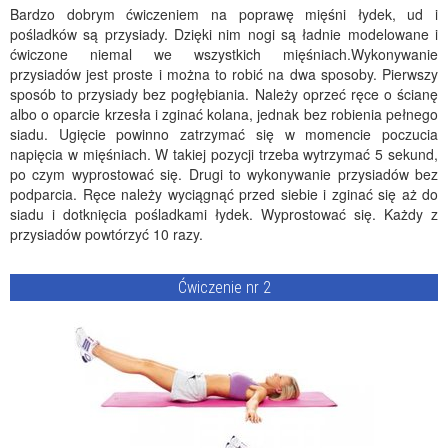
Bardzo dobrym ćwiczeniem na poprawę mięśni łydek, ud i
pośladków są przysiady. Dzięki nim nogi są ładnie modelowane i
ćwiczone niemal we wszystkich mięśniach.Wykonywanie
przysiadów jest proste i można to robić na dwa sposoby. Pierwszy
sposób to przysiady bez pogłębiania. Należy oprzeć ręce o ścianę
albo o oparcie krzesła i zginać kolana, jednak bez robienia pełnego
siadu. Ugięcie powinno zatrzymać się w momencie poczucia
napięcia w mięśniach. W takiej pozycji trzeba wytrzymać 5 sekund,
po czym wyprostować się. Drugi to wykonywanie przysiadów bez
podparcia. Ręce należy wyciągnąć przed siebie i zginać się aż do
siadu i dotknięcia pośladkami łydek. Wyprostować się. Każdy z
przysiadów powtórzyć 10 razy.
Ćwiczenie nr 2