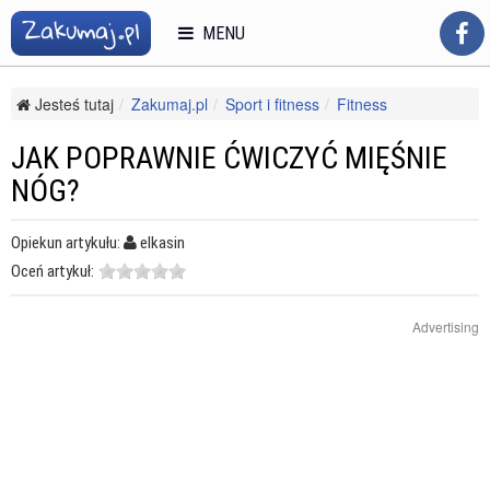
MENU
Jesteś tutaj
Zakumaj.pl
Sport i fitness
Fitness
Trening personalny
Jak poprawnie ćwiczyć mięśnie nóg?
JAK POPRAWNIE ĆWICZYĆ MIĘŚNIE
NÓG?
Opiekun artykułu:
elkasin
Oceń artykuł:
Advertising