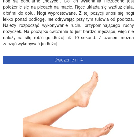
nóg są popularne „nożyce”. Do ich wykonania niezbędne jest
położenie się na plecach na macie. Ręce układa się wzdłuż ciała,
dłońmi do dołu. Nogi wyprostowane. Z tej pozycji unosi się nogi
lekko ponad podłogę, nie odrywając przy tym tułowia od podłoża.
Należy rozpocząć wykonywanie ruchu przypominającego ruchy
nożyczek. Na początku ćwiczenie to jest bardzo męczące, więc nie
należy na siłę robić go dłużej niż 10 sekund. Z czasem można
zacząć wykonywać je dłużej.
Ćwiczenie nr 4