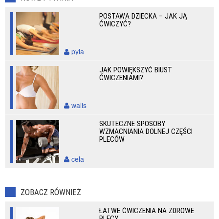
POSTAWA DZIECKA – JAK JĄ
ĆWICZYĆ?
pyla
JAK POWIĘKSZYĆ BIUST
ĆWICZENIAMI?
walis
SKUTECZNE SPOSOBY
WZMACNIANIA DOLNEJ CZĘŚCI
PLECÓW
cela
ZOBACZ RÓWNIEŻ
ŁATWE ĆWICZENIA NA ZDROWE
PLECY