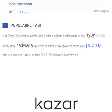
Inne ćwiczenia
Pokaż więcej
Pilates i joga
Trening personalny
POPULARNE TAGI
ryby
sauna
klub fitness
ćwiczenia na zdrowe plecy
krążenie kolanami
pielęgnacja ramion
podróż
nadwaga
mocne plecy
ćwiczenia na mięśnie nóg
sposób na proste plecy
leżenie
trening z hantlami
regularna dieta
ćwiczenia izometryczne