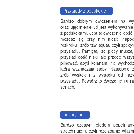
Przysiady z podskokiem
Bardzo dobrym ćwiczeniem na wys
oraz ujędrnienie ud jest wykonywanie
z podskokami. Jest to ćwiczenie dość
możesz się przy nim nieźle napoc
rozkroku i zrób tzw. squat, czyli specy
przysiadu. Pamiętaj, że plecy muszą 
przysiad dość niski, ale przede wszy
pilnować, abyś kolanami nie wychodzi
którą wyznaczają stopy. Następnie z 
zrób wyskok i z wyskoku od raz
przysiadu. Powtórz to ćwiczenie 10 r
seriach.
Rozciąganie
Bardzo częstym błędem popełnian
stretchingiem, czyli rozciąganie wła