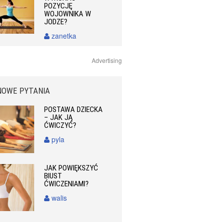
POZYCJĘ
WOJOWNIKA W
JODZE?
zanetka
Advertising
NOWE PYTANIA
POSTAWA DZIECKA
– JAK JĄ
ĆWICZYĆ?
pyla
JAK POWIĘKSZYĆ
BIUST
ĆWICZENIAMI?
walis