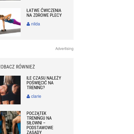
ŁATWE ĆWICZENIA
NA ZDROWE PLECY
nilda
Advertising
ZOBACZ RÓWNIEŻ
ILE CZASU NALEŻY
POŚWIĘCIĆ NA
TRENING?
clarie
POCZĄTEK
TRENINGU NA
SIŁOWNI –
PODSTAWOWE
ZASADY