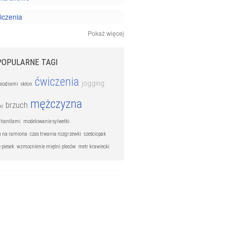
iczenia
Pokaż więcej
i joga
 personalny
POPULARNE TAGI
ćwiczenia
jogging
 biodrami
skłon
mężczyzna
brzuch
ki
z hantlami
modelowanie sylwetki
a na ramiona
czas trwania rozgrzewki
sześciopak
 piesek
wzmocnienie mięśni pleców
metr krawiecki