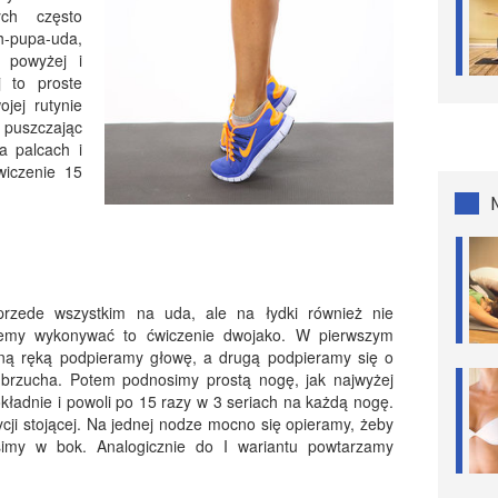
ych często
-pupa-uda,
 powyżej i
j to proste
jej rutynie
puszczając
a palcach i
wiczenie 15
przede wszystkim na uda, ale na łydki również nie
żemy wykonywać to ćwiczenie dwojako. W pierwszym
dną ręką podpieramy głowę, a drugą podpieramy się o
 brzucha. Potem podnosimy prostą nogę, jak najwyżej
kładnie i powoli po 15 razy w 3 seriach na każdą nogę.
cji stojącej. Na jednej nodze mocno się opieramy, żeby
imy w bok. Analogicznie do I wariantu powtarzamy