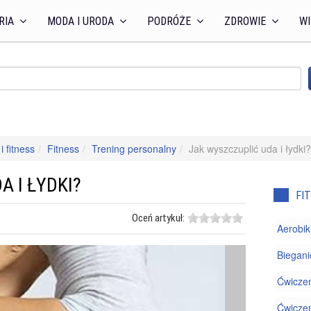
RIA
MODA I URODA
PODRÓŻE
ZDROWIE
WI
i fitness
Fitness
Trening personalny
Jak wyszczuplić uda i łydki?
A I ŁYDKI?
FI
Oceń artykuł:
Aerobik
Biegani
Ćwiczen
Ćwiczen