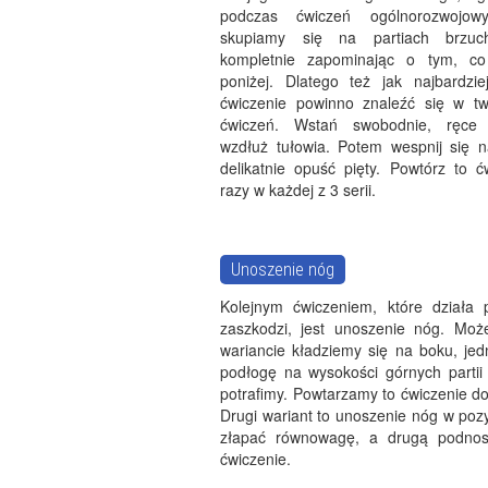
podczas ćwiczeń ogólnorozwojow
skupiamy się na partiach brzuch
kompletnie zapominając o tym, co
poniżej. Dlatego też jak najbardzie
ćwiczenie powinno znaleźć się w two
ćwiczeń. Wstań swobodnie, ręce 
wzdłuż tułowia. Potem wespnij się n
delikatnie opuść pięty. Powtórz to ć
razy w każdej z 3 serii.
Unoszenie nóg
Kolejnym ćwiczeniem, które działa 
zaszkodzi, jest unoszenie nóg. Mo
wariancie kładziemy się na boku, je
podłogę na wysokości górnych partii
potrafimy. Powtarzamy to ćwiczenie do
Drugi wariant to unoszenie nóg w pozy
złapać równowagę, a drugą podnos
ćwiczenie.