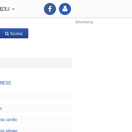
ĘCEJ
Advertising
Szukaj
TNESS
e
ia cardio
ia siłowe