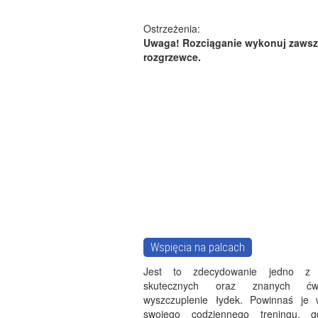
Ostrzeżenia:
Uwaga! Rozciąganie wykonuj zawsze
rozgrzewce.
Wspięcia na palcach
Jest to zdecydowanie jedno z n
skutecznych oraz znanych ć
wyszczuplenie łydek. Powinnaś je 
swojego codziennego treningu, 