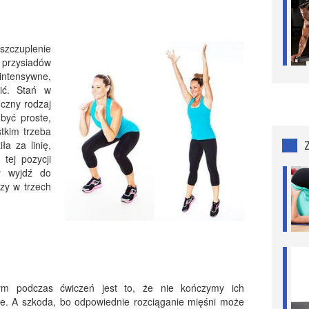
zczuplenie
 przysiadów
 intensywne,
ić. Stań w
ficzny rodzaj
być proste,
stkim trzeba
ła za linię,
tej pozycji
y wyjdź do
azy w trzech
ym podczas ćwiczeń jest to, że nie kończymy ich
śnie. A szkoda, bo odpowiednie rozciąganie mięśni może