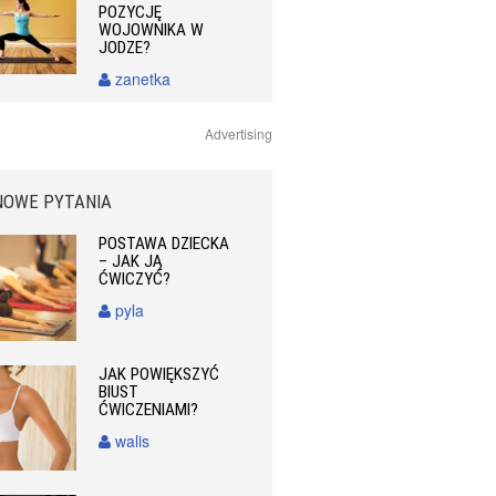
POZYCJĘ
WOJOWNIKA W
JODZE?
zanetka
Advertising
NOWE PYTANIA
POSTAWA DZIECKA
– JAK JĄ
ĆWICZYĆ?
pyla
JAK POWIĘKSZYĆ
BIUST
ĆWICZENIAMI?
walis