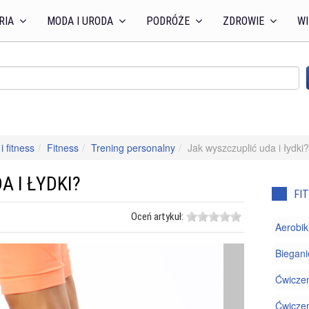
RIA
MODA I URODA
PODRÓŻE
ZDROWIE
WI
i fitness
Fitness
Trening personalny
Jak wyszczuplić uda i łydki?
A I ŁYDKI?
FI
Oceń artykuł:
Aerobik
Biegani
Ćwiczen
Ćwiczen