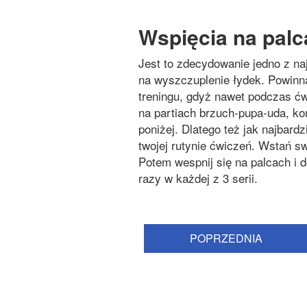
Wspięcia na pal
Jest to zdecydowanie jedno z na
na wyszczuplenie łydek. Powinn
treningu, gdyż nawet podczas ć
na partiach brzuch-pupa-uda, ko
poniżej. Dlatego też jak najbard
twojej rutynie ćwiczeń. Wstań s
Potem wespnij się na palcach i d
razy w każdej z 3 serii.
POPRZEDNIA