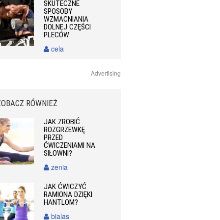
SKUTECZNE
SPOSOBY
WZMACNIANIA
DOLNEJ CZĘŚCI
PLECÓW
cela
Advertising
ZOBACZ RÓWNIEŻ
JAK ZROBIĆ
ROZGRZEWKĘ
PRZED
ĆWICZENIAMI NA
SIŁOWNI?
zenia
JAK ĆWICZYĆ
RAMIONA DZIĘKI
HANTLOM?
bialas