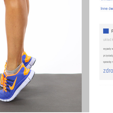
Inne ćw
Pilates 
Trening
układ 
wypady w
przysiad
sposoby 
zdr