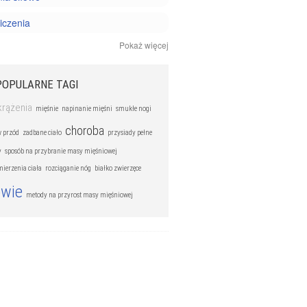
iczenia
Pokaż więcej
i joga
 personalny
POPULARNE TAGI
krążenia
mięśnie
napinanie mięśni
smukłe nogi
choroba
 przód
zadbane ciało
przysiady pełne
y
sposób na przybranie masy mięśniowej
mierzenia ciała
rozciąganie nóg
białko zwierzęce
owie
metody na przyrost masy mięśniowej