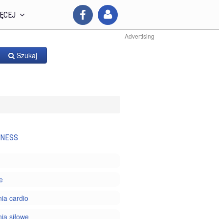
ĘCEJ
Advertising
Szukaj
TNESS
e
ia cardio
ia siłowe