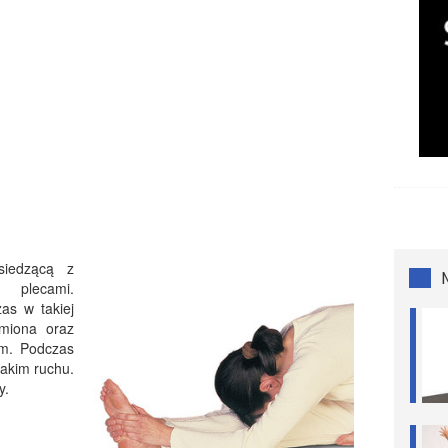
siedzącą z
 plecami.
as w takiej
miona oraz
em. Podczas
takim ruchu.
y.