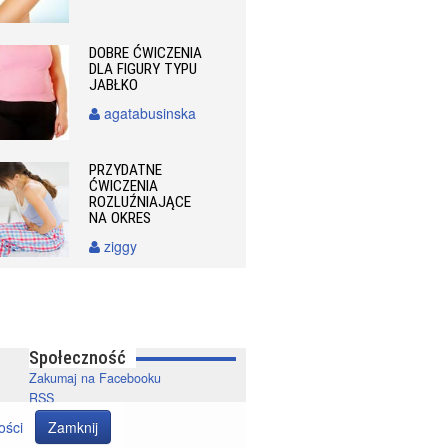
DOBRE ĆWICZENIA
DLA FIGURY TYPU
JABŁKO
agatabusinska
PRZYDATNE
ĆWICZENIA
ROZLUŹNIAJĄCE
NA OKRES
ziggy
Społeczność
Zakumaj na Facebooku
RSS
ości
Zamknij