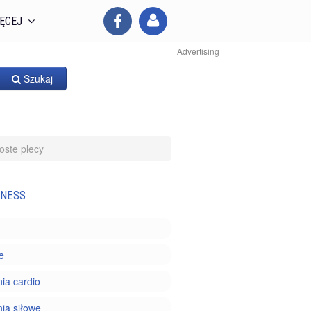
ĘCEJ
Advertising
Szukaj
oste plecy
TNESS
e
ia cardio
ia siłowe