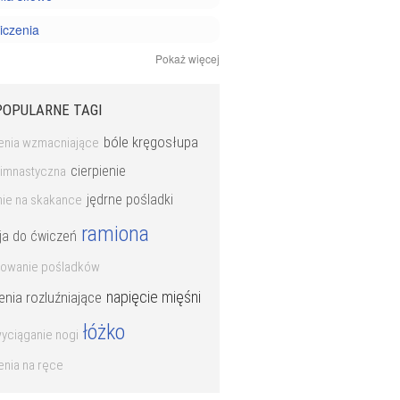
iczenia
Pokaż więcej
i joga
 personalny
POPULARNE TAGI
bóle kręgosłupa
enia wzmacniające
cierpienie
gimnastyczna
jędrne pośladki
nie na skakance
ramiona
ja do ćwiczeń
łtowanie pośladków
napięcie mięśni
enia rozluźniające
łóżko
yciąganie nogi
nia na ręce