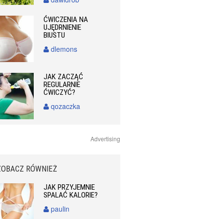
ĆWICZENIA NA
UJĘDRNIENIE
BIUSTU
dlemons
JAK ZACZĄĆ
REGULARNIE
ĆWICZYĆ?
qozaczka
Advertising
ZOBACZ RÓWNIEŻ
JAK PRZYJEMNIE
SPALAĆ KALORIE?
paulin