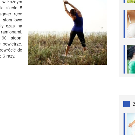
al w każdym
la siebie 5
iągnąć ręce
 stopniowo
ały czas na
ramionami.
 90 stopni
 powietrze,
powrócić do
e 6 razy.