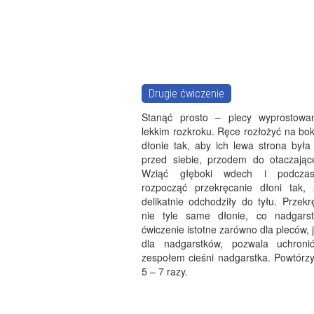
Drugie ćwiczenie
Stanąć prosto – plecy wyprostowa
lekkim rozkroku. Ręce rozłożyć na bok
dłonie tak, aby ich lewa strona była
przed siebie, przodem do otaczając
Wziąć głęboki wdech i podcza
rozpocząć przekręcanie dłoni tak,
delikatnie odchodziły do tyłu. Przek
nie tyle same dłonie, co nadgarst
ćwiczenie istotne zarówno dla pleców, j
dla nadgarstków, pozwala uchroni
zespołem cieśni nadgarstka. Powtórzy
5 – 7 razy.