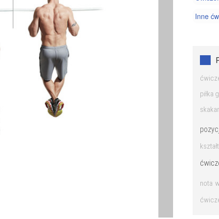
Inne ćw
Pilates 
Trening
ćwicz
piłka 
skaka
pozyc
kszta
ćwicz
nota
w
ćwicze