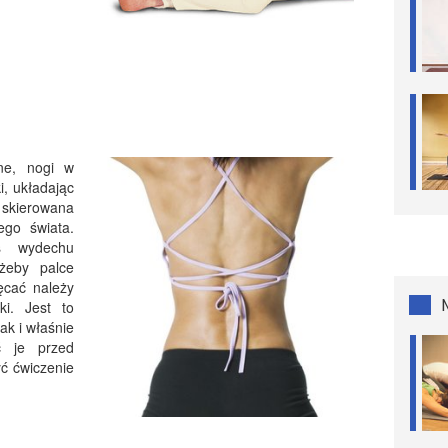
ne, nogi w
i, układając
 skierowana
ego świata.
s wydechu
 żeby palce
ręcać należy
ki. Jest to
ak i właśnie
ć je przed
ć ćwiczenie