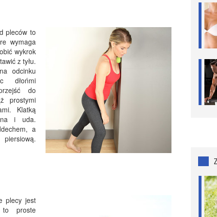
d pleców to
tóre wymaga
robić wykrok
awić z tyłu.
na odcinku
ąc dłońmi
przejść do
ż prostymi
mi. Klatką
ana i uda.
ddechem, a
piersiową.
 plecy jest
 to proste