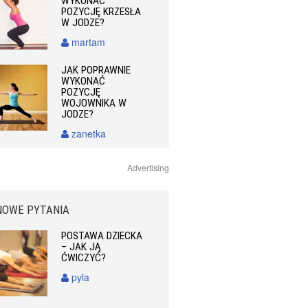
WYKONAĆ
POZYCJĘ KRZESŁA
W JODZE?
martam
JAK POPRAWNIE
WYKONAĆ
POZYCJĘ
WOJOWNIKA W
JODZE?
zanetka
Advertising
NOWE PYTANIA
POSTAWA DZIECKA
– JAK JĄ
ĆWICZYĆ?
pyla