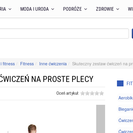
RIA
MODA I URODA
PODRÓŻE
ZDROWIE
WI
i fitness
Fitness
Inne ćwiczenia
Skuteczny zestaw ćwiczeń na pr
ĆWICZEŃ NA PROSTE PLECY
FI
Oceń artykuł:
Aerobik
Biegani
Ćwiczen
Ćwiczen