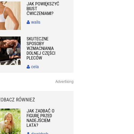
JAK POWIĘKSZYĆ
BIUST
ĆWICZENIAMI?
walis
SKUTECZNE
SPOSOBY
WZMACNIANIA
DOLNEJ CZĘŚCI
PLECÓW
cela
Advertising
ZOBACZ RÓWNIEŻ
JAK ZADBAĆ O
FIGURĘ PRZED
NADEJŚCIEM
LATA?
dawidrob