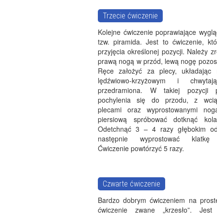
Trzecie ćwiczenie
Kolejne ćwiczenie poprawiające wyglą
tzw. piramida. Jest to ćwiczenie, k
przyjęcia określonej pozycji. Należy z
prawą nogą w przód, lewą nogę pozost
Ręce założyć za plecy, układając 
lędźwiowo-krzyżowym i chwytaj
przedramiona. W takiej pozycji 
pochylenia się do przodu, z wcią
plecami oraz wyprostowanymi noga
piersiową spróbować dotknąć kol
Odetchnąć 3 – 4 razy głębokim o
następnie wyprostować klatkę 
Ćwiczenie powtórzyć 5 razy.
Czwarte ćwiczenie
Bardzo dobrym ćwiczeniem na proste
ćwiczenie zwane „krzesło”. Jest